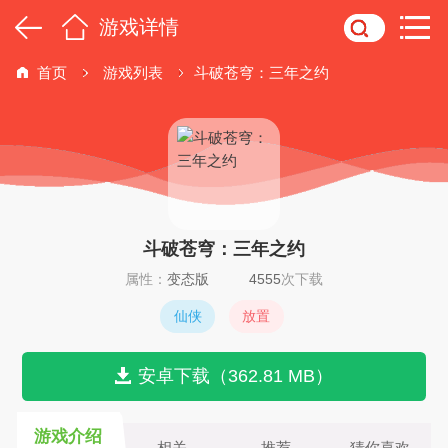
游戏详情
首页
游戏列表
斗破苍穹：三年之约
斗破苍穹：三年之约
属性：
变态版
4555
次下载
仙侠
放置
安卓下载（362.81 MB）
游戏介绍
相关
推荐
猜你喜欢