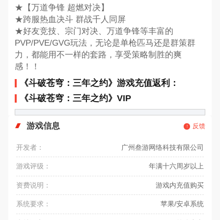
★【万道争锋 超燃对决】
★跨服热血决斗 群战千人同屏
★好友竞技、宗门对决、万道争锋等丰富的
PVP/PVE/GVG玩法，无论是单枪匹马还是群策群
力，都能用不一样的套路，享受策略制胜的爽
感！！
《斗破苍穹：三年之约》游戏充值返利：
《斗破苍穹：三年之约》VIP
游戏信息
反馈
开发者：
广州叁游网络科技有限公司
游戏评级：
年满十六周岁以上
资费说明：
游戏内充值购买
系统要求：
苹果/安卓系统