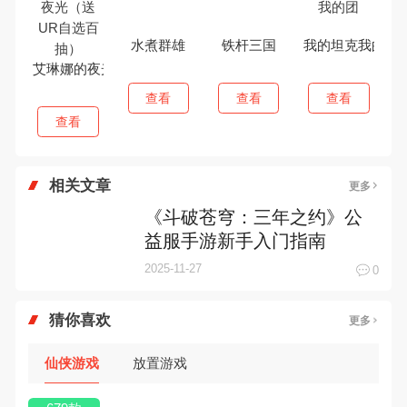
水煮群雄
铁杆三国
我的坦克我的团
艾琳娜的夜光（送UR自选百抽）
查看
查看
查看
查看
相关文章
更多
《斗破苍穹：三年之约》公
益服手游新手入门指南
2025-11-27
0
猜你喜欢
更多
仙侠游戏
放置游戏