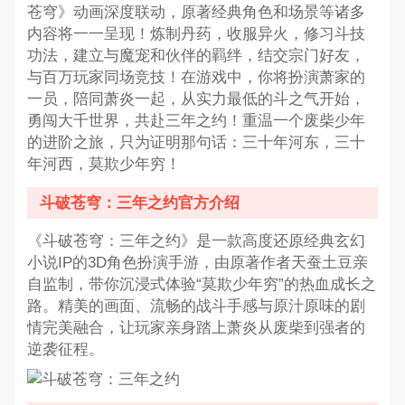
苍穹》动画深度联动，原著经典角色和场景等诸多
内容将一一呈现！炼制丹药，收服异火，修习斗技
功法，建立与魔宠和伙伴的羁绊，结交宗门好友，
与百万玩家同场竞技！在游戏中，你将扮演萧家的
一员，陪同萧炎一起，从实力最低的斗之气开始，
勇闯大千世界，共赴三年之约！重温一个废柴少年
的进阶之旅，只为证明那句话：三十年河东，三十
年河西，莫欺少年穷！
斗破苍穹：三年之约官方介绍
《斗破苍穹：三年之约》是一款高度还原经典玄幻
小说IP的3D角色扮演手游，由原著作者天蚕土豆亲
自监制，带你沉浸式体验“莫欺少年穷”的热血成长之
路。精美的画面、流畅的战斗手感与原汁原味的剧
情完美融合，让玩家亲身踏上萧炎从废柴到强者的
逆袭征程。