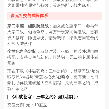
火附带独特属性与特效，策略搭配，战力飙升。
多元社交与成长体系
宗门争霸，组队跨服战
：加入或创建宗门，参与每
周宗门战、领地争夺，与万千玩家同屏激战。更有
双人修炼、师徒系统、情缘羁绊，结识志同道合的
斗气大陆伙伴。
个性化角色定制
：百款时装、坐骑、神兵外观自由
搭配，支持染色与幻化，打造独一无二的专属斗者
形象。
现在下载《斗破苍穹：三年之约》，登录即送“焰分
噬浪尺”神器与“青莲地心火”召唤令，更有新手七日
豪礼助你快速崛起！立即启程，兑现三年之约，成
就斗帝之路！
《斗破苍穹：三年之约》游戏福利：
充值比例1元：10宝玉