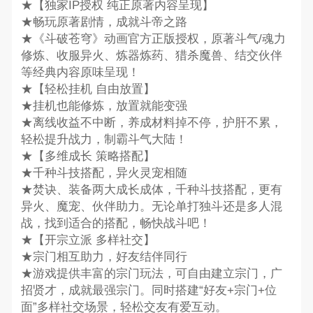
★【独家IP授权 纯正原著内容呈现】
★畅玩原著剧情，成就斗帝之路
★《斗破苍穹》动画官方正版授权，原著斗气/魂力
修炼、收服异火、炼器炼药、猎杀魔兽、结交伙伴
等经典内容原味呈现！
★【轻松挂机 自由放置】
★挂机也能修炼，放置就能变强
★离线收益不中断，养成材料掉不停，护肝不累，
轻松提升战力，制霸斗气大陆！
★【多维成长 策略搭配】
★千种斗技搭配，异火灵宠相随
★焚诀、装备两大成长成体，千种斗技搭配，更有
异火、魔宠、伙伴助力。无论单打独斗还是多人混
战，找到适合的搭配，畅快战斗吧！
★【开宗立派 多样社交】
★宗门相互助力，好友结伴同行
★游戏提供丰富的宗门玩法，可自由建立宗门，广
招贤才，成就最强宗门。同时搭建“好友+宗门+位
面”多样社交场景，轻松交友有爱互动。