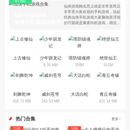
679款
仙侠游戏顾名思义就是非常老而且
非常受大家欢迎的手机游戏，说起
仙侠手机游戏合集
经典仙侠手机游戏大家脑海里浮现
仙侠手机游戏合集大全 >
的可能就是像素街机游戏，相信很
多80、90后朋友还是记忆犹新
吧。那么，我们当年曾经玩过的仙
侠手机游戏有哪些呢？游戏今天，
乐途下载站小编芒果味的怪咖给大
家搜集整理了所以仙侠手机游戏合
集，欢迎大家前来选择下载体验
上古修仙
少年驯龙记
塔防镇魂师
绝世仙王
6.31 MB
328M
512M
剑舞乾坤
威剑苍穹
大话白蛇
青丘奇缘
416.73 MB
243.53 MB
421.14 MB
热门合集
更多
21款
16款