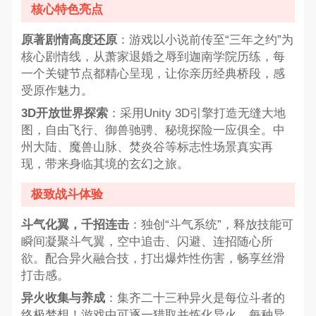
核心特色亮点
原著剧情高度还原
：游戏以小说前传至“三年之约”为
核心剧情线，从萧家退婚之辱到迦南学院历练，每
一个关键节点都精心呈现，让你亲历经典桥段，感
受原作魅力。
3D开放世界探索
：采用Unity 3D引擎打造无缝大地
图，自由飞行、御兽驰骋、秘境探险一应俱全。中
州大陆、魔兽山脉、焚炎谷等标志性场景真实再
现，带来身临其境的玄幻之旅。
极致战斗体验
斗气化翼，千招连击
：独创“斗气系统”，释放技能可
瞬间凝聚斗气翼，空中追击、闪避、连招随心所
欲。配合异火融合技，打出爆炸性伤害，畅享丝滑
打击感。
异火收集与养成
：集齐二十三种异火是每位斗者的
终极梦想！游戏中可逐一猎取并炼化异火，每种异