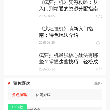
《疯狂挂机》资源攻略：从
入门到精通的资源分配指南
2025-04-05
0
《疯狂挂机》萌新入门指
南：特色玩法介绍
2025-03-28
0
疯狂挂机最强核心战法有哪
些？掌握这些技巧，轻松成
为挂机大师！
2025-03-14
0
猜你喜欢
更多
角色游戏
休闲游戏
1607款