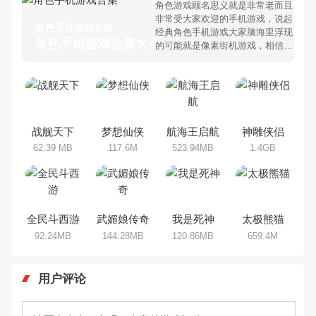
角色游戏顾名思义就是非常老而且
非常受大家欢迎的手机游戏，说起
角色手机游戏合集
经典角色手机游戏大家脑海里浮现
角色手机游戏合集大全 >
的可能就是像素街机游戏，相信很
多80、90后朋友还是记忆犹新
吧。那么，我们当年曾经玩过的角
色手机游戏有哪些呢？游戏今天，
乐途下载站小编芒果味的怪咖给大
家搜集整理了所以角色手机游戏合
集，欢迎大家前来选择下载体验
战舰天下
梦想仙侠
航海王启航
神雕侠侣
62.39 MB
117.6M
523.94MB
1.4GB
全民斗西游
武媚娘传奇
我是死神
太极熊猫
92.24MB
144.28MB
120.86MB
659.4M
用户评论