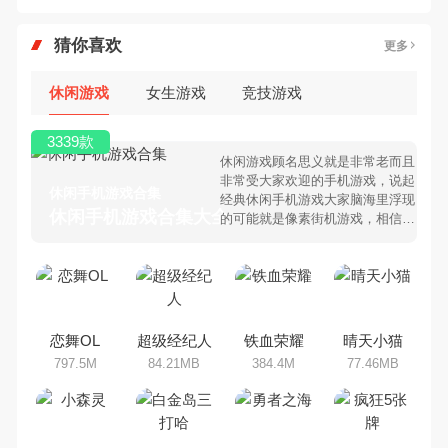
猜你喜欢
更多
休闲游戏
女生游戏
竞技游戏
3339款
休闲游戏顾名思义就是非常老而且
非常受大家欢迎的手机游戏，说起
休闲手机游戏合集
经典休闲手机游戏大家脑海里浮现
休闲手机游戏合集大全 >
的可能就是像素街机游戏，相信很
多80、90后朋友还是记忆犹新
吧。那么，我们当年曾经玩过的休
闲手机游戏有哪些呢？游戏今天，
乐途下载站小编芒果味的怪咖给大
家搜集整理了所以休闲手机游戏合
集，欢迎大家前来选择下载体验
恋舞OL
超级经纪人
铁血荣耀
晴天小猫
797.5M
84.21MB
384.4M
77.46MB