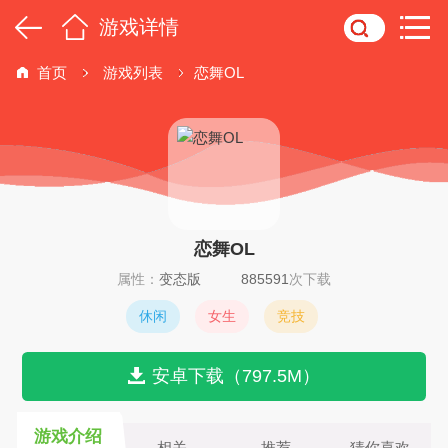
游戏详情
首页
游戏列表
恋舞OL
恋舞OL
属性：
变态版
885591
次下载
休闲
女生
竞技
安卓下载（797.5M）
游戏介绍
相关
推荐
猜你喜欢