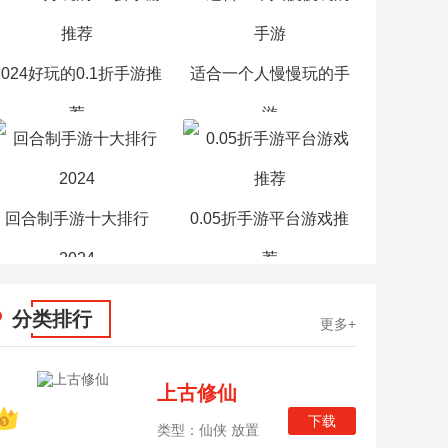
2024好玩的0.1折手游推
适合一个人慢慢玩的手
荐
游
回合制手游十大排行
0.05折手游平台游戏推
2024
荐
分类排行
更多+
上古修仙
下载
类型：仙侠 放置