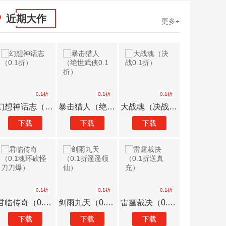
近期大作
更多+
0.1折
0.1折
0.1折
幻想神话志（0.1折）
暴击猎人（绝世武侠0.1折）
大战魂（决战0.1折）
下载
下载
下载
下载
0.1折
0.1折
0.1折
君临传奇（0.1魂环砍怪刀刀爆）
剑雨九天（0.1折遥遥领仙）
雷霆裁决（0.1折送真充）
下载
下载
下载
下载