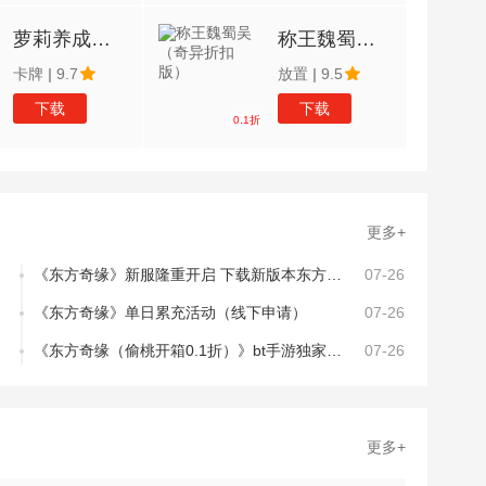
萝莉养成计划（0.1折扣服）
称王魏蜀吴（奇异折扣版）
卡牌
|
9.7
放置
|
9.5
下载
下载
0.1折
更多+
《东方奇缘》新服隆重开启 下载新版本东方奇缘迎接新征程
07-26
《东方奇缘》单日累充活动（线下申请）
07-26
《东方奇缘（偷桃开箱0.1折）》bt手游独家攻略
07-26
更多+