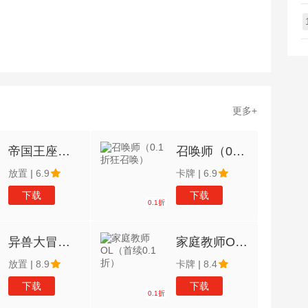
更多+
帝国王座（永久0.1折）
召唤师（0.1折狂召唤）
放置
|
6.9
卡牌
|
6.9
下载
下载
0.1折
异兽大冒险（西行记0.1折）
家庭教师OL（首续0.1折）
放置
|
8.9
卡牌
|
8.4
下载
下载
0.1折