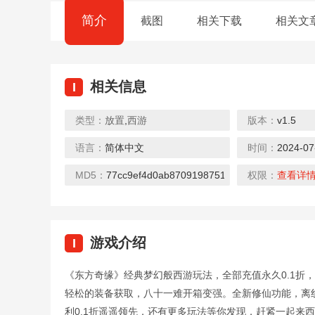
简介
截图
相关下载
相关文
相关信息
I
类型：
放置
,
西游
版本：
v1.5
0.1折
0.1折
语言：
简体中文
时间：
2024-07
幻想神话志（0.1折）
暴击猎人（绝世武侠0.1折）
下载
下载
下载
MD5：
77cc9ef4d0ab8709198751b8e2706fcc
权限：
查看详
游戏介绍
I
0.1折
0.1折
《东方奇缘》经典梦幻般西游玩法，全部充值永久0.1折
君临传奇（0.1魂环砍怪刀刀爆）
剑雨九天（0.1折遥遥领仙）
轻松的装备获取，八十一难开箱变强。全新修仙功能，离
下载
下载
下载
利0.1折遥遥领先，还有更多玩法等你发现，赶紧一起来