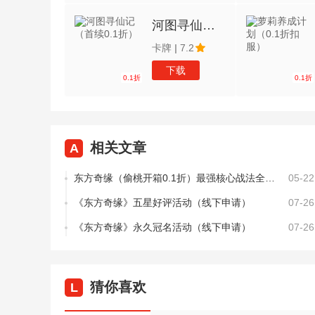
河图寻仙记（首续0.1折）
卡牌
|
7.2
下载
0.1折
0.1折
相关文章
A
东方奇缘（偷桃开箱0.1折）最强核心战法全解析：低门槛高爆发的修仙破局之道
05-22
《东方奇缘》五星好评活动（线下申请）
07-26
《东方奇缘》永久冠名活动（线下申请）
07-26
猜你喜欢
L