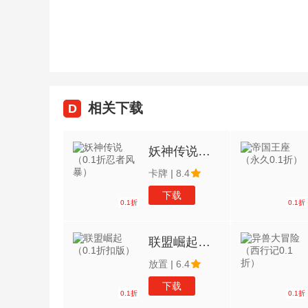
相关下载
D
妖神传说（0.1折忍者风暴）
卡牌
|
8.4
下载
0.1折
0.1折
联盟崛起（0.1折扣版）
放置
|
6.4
下载
0.1折
0.1折