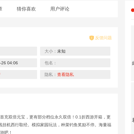
章
猜你喜欢
用户评论
反馈问题
大小：
未知
0.1折
0.1折
0.1折
0.1折
-26 04:06
包名：
大战魂（决战0.1折）
龙之力量（0.1折扣服）
钻石星语（0.1折开宗立派）
烈火一刀（暴爽永久0.1折）
下载
下载
下载
情
隐私：
查看隐私
0.1折
0.1折
0.1折
4折
，首充双倍元宝，更有部分档位永久双倍！0.1折西游开箱，更
雷霆裁决（0.1折送真充）
战玲珑2（0.1折）
天之禁：诸界破碎（0.1折）
中餐厅（明星综艺同名手游）
线挂机西行取经。模拟家园玩法，种菜钓鱼奖励不停。海量福
下载
下载
下载
西游吧！