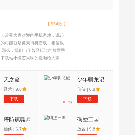
【 964款 】
且非常受大家欢迎的手机游戏，说起
现的可能就是像素街机游戏，相信很
吧。那么，我们当年曾经玩过的放置手
途下载站小编芒果味的怪咖给大家搜
，欢迎大家前来选择下载体验
天之命
少年驯龙记
经营
|
9.8
仙侠
|
6.8
下载
下载
0.05折
塔防镇魂师
碉堡三国
仙侠
|
6.7
放置
|
9.8