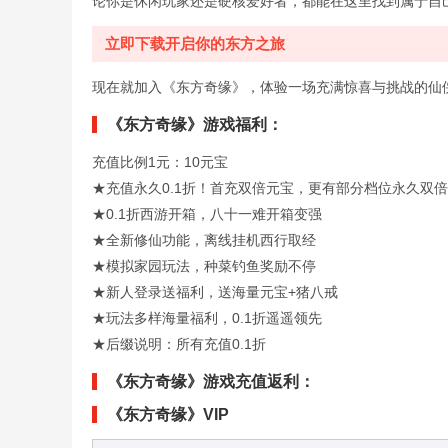
论你是休闲玩家还是硬核爱好者，都能在这里找到属于自
立即下载开启你的东方之旅
现在就加入《东方奇缘》，体验一场充满惊喜与挑战的仙
《东方奇缘》游戏福利：
充值比例1元：10元宝
★充值永久0.1折！首充双倍元宝，更有部分档位永久双
★0.1折西游开箱，八十一难开箱变强
★全新修仙功能，离线挂机西行取经
★模拟家园玩法，种菜钓鱼奖励不停
★新人登录送福利，送海量元宝+猪八戒
★玩法多样海量福利，0.1折遥遥领先
★后缀说明：所有充值0.1折
《东方奇缘》游戏充值返利：
《东方奇缘》VIP