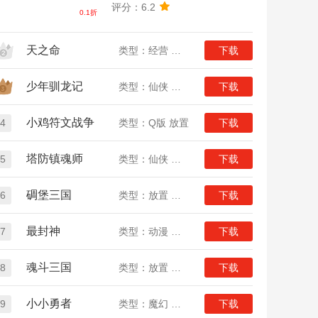
评分：6.2
0.1折
天之命
类型：经营 放置
下载
少年驯龙记
类型：仙侠 放置
下载
小鸡符文战争
4
类型：Q版 放置
下载
塔防镇魂师
5
类型：仙侠 放置
下载
碉堡三国
6
类型：放置 三国
下载
最封神
7
类型：动漫 放置
下载
魂斗三国
8
类型：放置 三国
下载
小小勇者
9
类型：魔幻 放置
下载