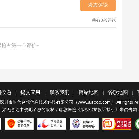
发表评论
共有0条评论
紧抢占第一个评价~
|
|
|
|
|
闻投递
提交应用
联系我们
网站地图
谷歌地图
深圳市时代创想信息技术科技有限公司（www.aisooo.com）
All rights r
，如无意之中侵犯了您的版权，请您按照《
版权保护投诉指引
》来信告知
经营性网站备
不良信息举报
网络110报警
可信网站示范
S