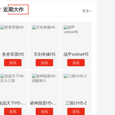
近期大作
更多+
兽兽军团H5
天剑奇缘H5
战甲onlineH5
破天刀（
去玩
去玩
去玩
去玩
龙战天下H5-乱斗三国
诸神国度H5-炫酷格斗
三国计H5-2
官方通
去玩
去玩
去玩
去玩