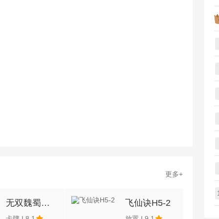
更多+
无双魏蜀吴H5-1
飞仙诀H5-2
卡牌
|
8.1
放置
|
9.1