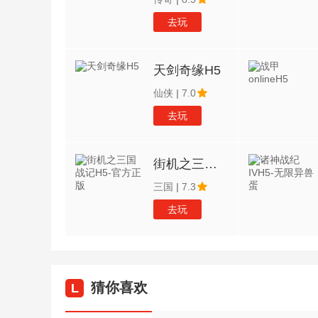
去玩
天剑奇缘H5
仙侠
|
7.0
去玩
街机之三国战记H5-官方正版
三国
|
7.3
去玩
猜你喜欢
L