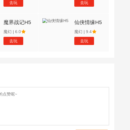
去玩
去玩
魔界战记H5
仙侠情缘H5
魔幻
|
6.0
魔幻
|
9.4
去玩
去玩