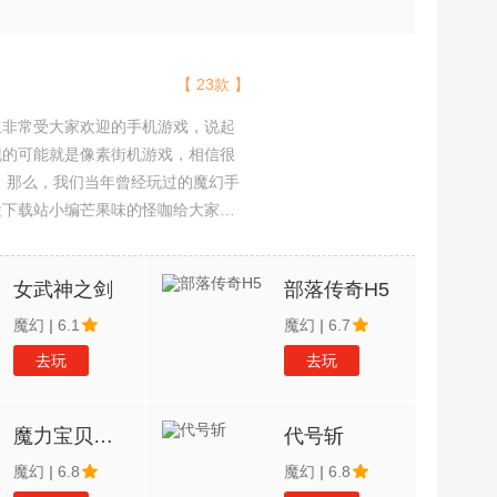
【 23款 】
且非常受大家欢迎的手机游戏，说起
现的可能就是像素街机游戏，相信很
吧。那么，我们当年曾经玩过的魔幻手
途下载站小编芒果味的怪咖给大家搜
，欢迎大家前来选择下载体验
女武神之剑
部落传奇H5
魔幻
|
6.1
魔幻
|
6.7
去玩
去玩
魔力宝贝觉醒H5
代号斩
魔幻
|
6.8
魔幻
|
6.8