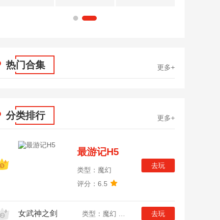
1
2
热门合集
更多+
分类排行
更多+
最游记H5
去玩
类型：魔幻
评分：6.5
女武神之剑
类型：魔幻 放置
去玩