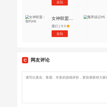
去玩
女神联盟：契约H5
魔幻
|
9.0
去玩
网友评论
C