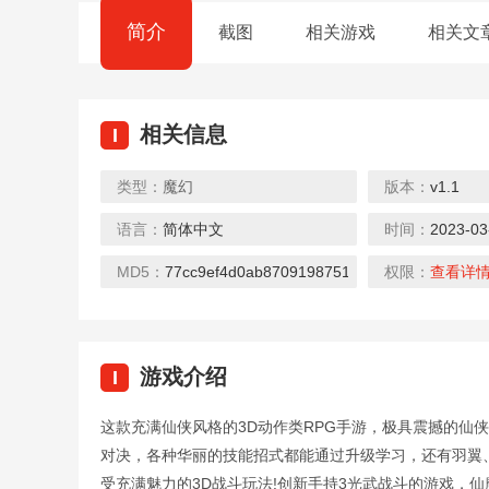
简介
截图
相关游戏
相关文
相关信息
I
类型：
魔幻
版本：
v1.1
语言：
简体中文
时间：
2023-03
兽兽军团H5
天剑奇缘H5
战甲onli
去玩
去玩
去玩
MD5：
77cc9ef4d0ab8709198751b8e2706fcc
权限：
查看详
游戏介绍
I
这款充满仙侠风格的3D动作类RPG手游，极具震撼的仙
龙战天下H5-乱斗三国
诸神国度H5-炫酷格斗
三国计H
对决，各种华丽的技能招式都能通过升级学习，还有羽翼
去玩
去玩
去玩
受充满魅力的3D战斗玩法!创新手持3光武战斗的游戏，