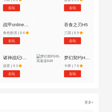
去玩
去玩
战甲onlineH5
吞食之刃H5
角色扮演
|
8.6
三国
|
8.9
去玩
去玩
诸神战纪IVH5-无限异兽蛋
梦幻契约H5-高返送648
放置
|
9.3
卡牌
|
7.6
去玩
去玩
更多+