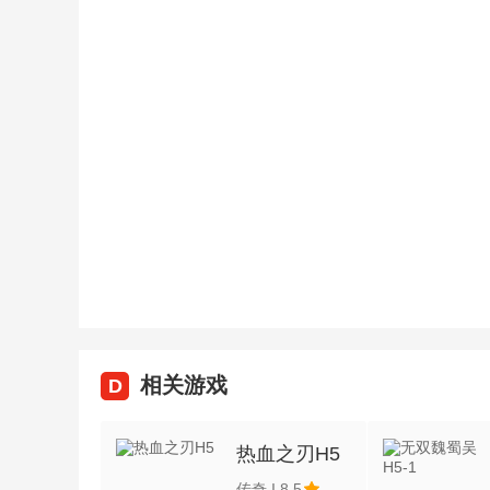
相关游戏
D
热血之刃H5
传奇
|
8.5