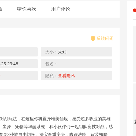
章
猜你喜欢
用户评论
反馈问题
大小：
未知
-25 23:48
包名：
neH5
破天刀（测试）
称王魏蜀吴
称王魏蜀吴H5
去玩
去玩
去玩
情
隐私：
查看隐私
侠对战玩法，在这里你将置身唯美仙境，感受超多职业的英雄
5-2
官方通知
勇者传说2暗黑崛起H5
热血之刃H5
、坐骑、宠物等华丽系统，和小伙伴们一起组队竞技对战，感
去玩
去玩
去玩
仙魔灵3种族自由切换。法宝多重变身，脚踩法轮、背装翅膀、