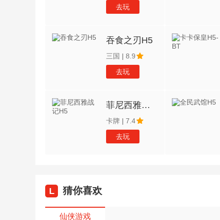
去玩
吞食之刃H5
三国
|
8.9
去玩
菲尼西雅战记H5
卡牌
|
7.4
去玩
猜你喜欢
L
仙侠游戏