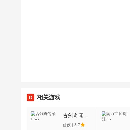
相关游戏
D
古剑奇闻录H5-2
仙侠
|
8.7