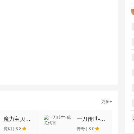
更多+
魔力宝贝觉醒H5
一刀传世-成龙代言
魔幻
|
6.8
传奇
|
8.0