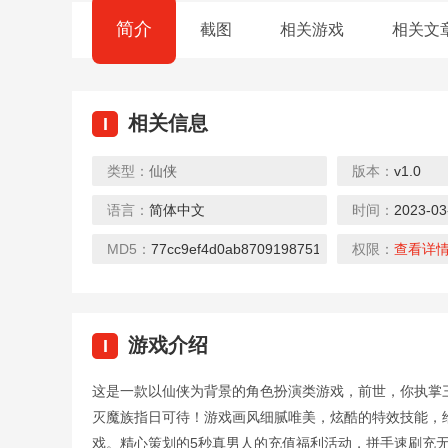
简介
截图
相关游戏
相关文
相关信息
I
类型：
仙侠
版本：
v1.0
语言：
简体中文
时间：
2023-03
MD5：
77cc9ef4d0ab8709198751b8e2706fcc
权限：
查看详
游戏介绍
I
这是一款以仙侠为背景的角色扮演类游戏，前世，你执掌
灭魔族指日可待！游戏画风细腻唯美，炫酷的特效技能，
戏。精心策划的5秒真男人的充值福利活动，拼手速刷充