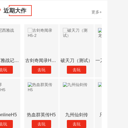
近期大作
更多+
古剑奇闻录H5-2
破天刀（测试）
一刀传世-成龙代言
飞仙诀H5
去玩
去玩
去玩
去玩
热血群英传H5
九州仙剑传
只爱三国H5
封神争霸
去玩
去玩
去玩
去玩