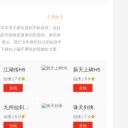
【 38款 】
且非常受大家欢迎的手机游戏，说起
现的可能就是像素街机游戏，相信很
吧。那么，我们当年曾经玩过的仙侠手
途下载站小编芒果味的怪咖给大家搜
，欢迎大家前来选择下载体验
江湖传H5
新天上碑H5
仙侠
|
7.8
仙侠
|
9.8
去玩
去玩
九州仙剑传H5
诛天剑侠
仙侠
|
6.0
仙侠
|
7.4
去玩
去玩