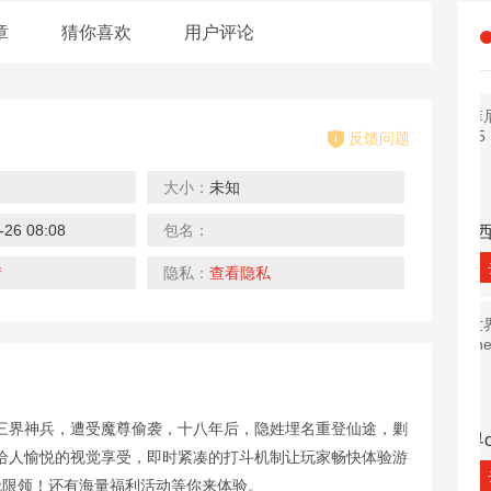
章
猜你喜欢
用户评论
反馈问题
大小：
未知
-26 08:08
包名：
飞仙诀H5-2
街机之三国战记H5-官方正版
菲尼西雅战记H5
去玩
去玩
去玩
情
隐私：
查看隐私
三界神兵，遭受魔尊偷袭，十八年后，隐姓埋名重登仙途，剿
封神争霸H5
天子令H5-MUD渡劫修仙
世界onlineH5
给人愉悦的视觉享受，即时紧凑的打斗机制让玩家畅快体验游
去玩
去玩
去玩
无限领！还有海量福利活动等你来体验。