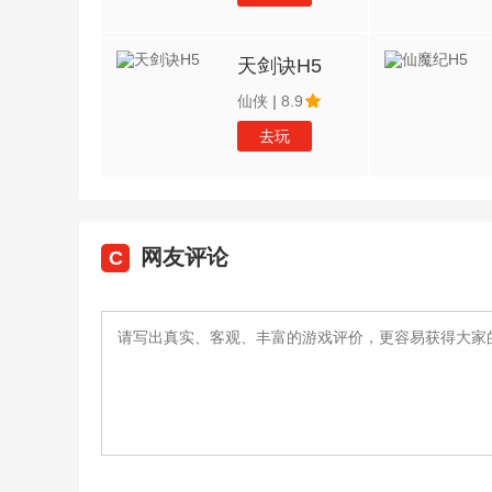
天剑诀H5
仙侠
|
8.9
去玩
网友评论
C