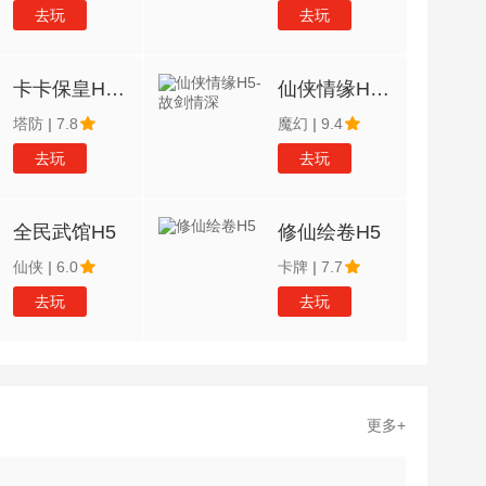
去玩
去玩
卡卡保皇H5-BT
仙侠情缘H5-故剑情深
塔防
|
7.8
魔幻
|
9.4
去玩
去玩
全民武馆H5
修仙绘卷H5
仙侠
|
6.0
卡牌
|
7.7
去玩
去玩
更多+