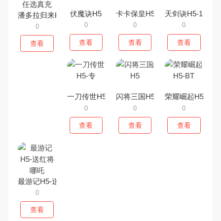
伏魔诀H5
卡卡保皇H5
天剑诀H5-1
潘多拉归来H5-送SP任选真充
0
0
0
0
查看
查看
查看
查看
一刀传世H5-专
闪将三国H5
荣耀崛起H5-BT
0
0
0
查看
查看
查看
最游记H5-送红将哪吒
0
查看