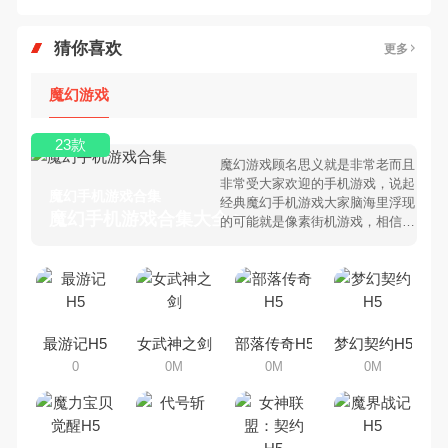
猜你喜欢
更多
魔幻游戏
23款
魔幻游戏顾名思义就是非常老而且
非常受大家欢迎的手机游戏，说起
魔幻手机游戏合集
经典魔幻手机游戏大家脑海里浮现
魔幻手机游戏合集大全 >
的可能就是像素街机游戏，相信很
多80、90后朋友还是记忆犹新
吧。那么，我们当年曾经玩过的魔
幻手机游戏有哪些呢？游戏今天，
乐途下载站小编芒果味的怪咖给大
家搜集整理了所以魔幻手机游戏合
集，欢迎大家前来选择下载体验
最游记H5
女武神之剑
部落传奇H5
梦幻契约H5
0
0M
0M
0M