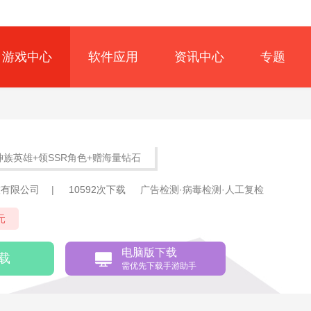
游戏中心
软件应用
资讯中心
专题
神族英雄+领SSR角色+赠海量钻石
技有限公司
|
10592次下载
广告检测·病毒检测·人工复检
元
电脑版下载
载
需优先下载手游助手