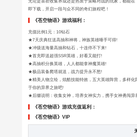
无论是喜欢收集养成还是热衷于策略对战的玩家，都能在《
即下载，开启一段与众不同的奇幻旅程吧！
《苍空物语》游戏福利：
充值比例1元：10钻石
★7天庆典狂送高抽和神将，神族英雄唾手可得!
★冲级送海量高抽和钻石，十连停不下来!
★首充即送超强SSR英雄，好看又能打!
★高抽积分换英雄，人人都能拿神魔英雄!
★极品装备爬塔就送，战力提升永不愁!
★精美人物立绘，炫酷技能特效，五大英雄阵营，多样化
于你的异界之旅吧!
★后缀说明：收集女神，培养女神实力，携手女神勇闯异
《苍空物语》游戏充值返利：
《苍空物语》VIP
无