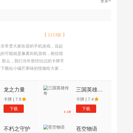
更多+
【 1113款 】
且非常受大家欢迎的手机游戏，说起
现的可能就是像素街机游戏，相信很
吧。那么，我们当年曾经玩过的卡牌手
途下载站小编芒果味的怪咖给大家搜
，欢迎大家前来选择下载体验
龙之力量
三国英雄传奇
卡牌
|
7.8
卡牌
|
7.4
下载
下载
0.1折
不朽之守护
苍空物语