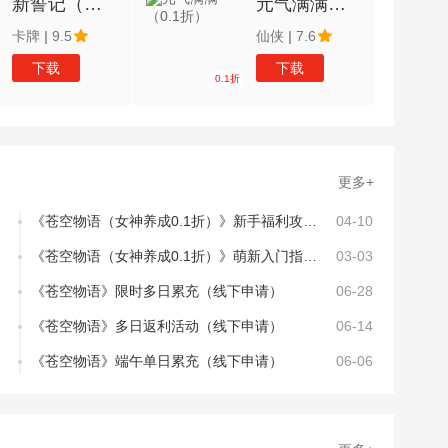
新誓记（我斑愿称0.1最强）
元气满满（0.1折）
卡牌
|
9.5
仙侠
|
7.6
下载
下载
0.1折
更多+
《苍空物语（女神养成0.1折）》新手福利攻略：9大隐藏福利全曝光，首周战力飙升300%的秘密！
04-10
《苍空物语（女神养成0.1折）》萌新入门指南：零基础也能轻松驾驭的高颜值策略养成宇宙
03-03
《苍空物语》限时多日累充（线下申请）
06-28
《苍空物语》多日返利活动（线下申请）
06-14
《苍空物语》端午单日累充（线下申请）
06-06