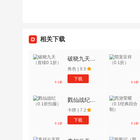
相关下载
D
破晓九天（首续0.1折）
角色
|
8.5
下载
0.1折
0.1折
戮仙战纪（0.1折扣服）
卡牌
|
7.2
下载
0.1折
0.1折