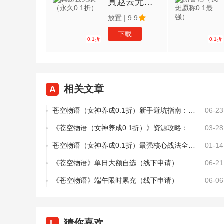
真赵云无双（永久0.1折）
放置
|
9.9
下载
0.1折
0.1折
相关文章
A
苍空物语（女神养成0.1折）新手避坑指南：7天站稳脚跟的黄金攻略
06-23
《苍空物语（女神养成0.1折）》资源攻略：零氪&微氪玩家的“精打细算”生存指南
03-28
苍空物语（女神养成0.1折）最强核心战法全解析：轻松突破战力天花板
01-14
《苍空物语》单日大额自选（线下申请）
06-21
《苍空物语》端午限时累充（线下申请）
06-06
猜你喜欢
L