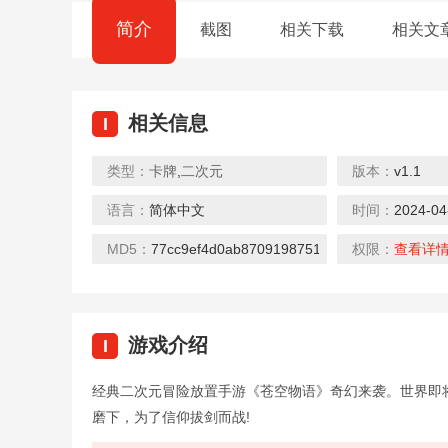
简介
截图
相关下载
相关文
相关信息
I
类型：
卡牌
,
二次元
版本：
v1.1
语言：
简体中文
时间：
2024-04
MD5：
77cc9ef4d0ab8709198751b8e2706fcc
权限：
查看详
游戏介绍
I
经典二次元冒险放置手游《苍空物语》奇幻来袭。世界即
磨下，为了信仰拔剑而战!