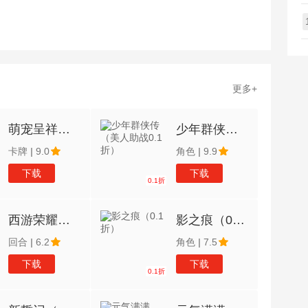
更多+
萌宠呈祥（0.1折）
少年群侠传（美人助战0.1折）
卡牌
|
9.0
角色
|
9.9
下载
下载
0.1折
西游荣耀（0.1经典回合制）
影之痕（0.1折）
回合
|
6.2
角色
|
7.5
下载
下载
0.1折