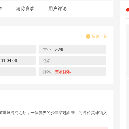
章
猜你喜欢
用户评论
反馈问题
大小：
未知
0.1折
0.1折
4折
-11 04:06
包名：
恐龙宝贝神奇之旅（0.1折无限开球）
生死行动（0.1折荒野割草）
中餐厅（明星综艺同名手游）
下载
下载
下载
情
隐私：
查看隐私
0.1折
0.1折
0.1折
将重归混沌之际，一位异界的少年穿越而来，将各位英雄纳入
幻想神话志（0.1折）
大战魂（决战0.1折）
剑雨九天（0.1折遥遥领仙）
下载
下载
下载