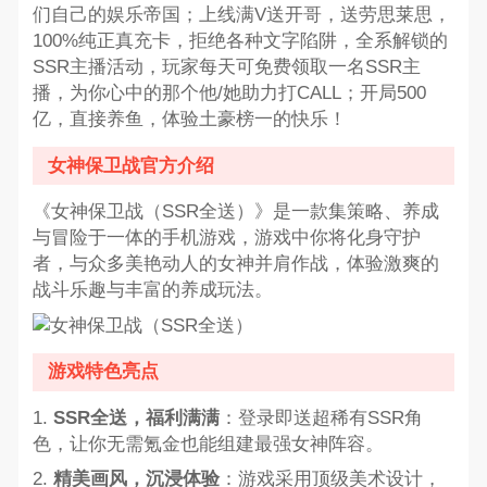
们自己的娱乐帝国；上线满V送开哥，送劳思莱思，
100%纯正真充卡，拒绝各种文字陷阱，全系解锁的
SSR主播活动，玩家每天可免费领取一名SSR主
播，为你心中的那个他/她助力打CALL；开局500
亿，直接养鱼，体验土豪榜一的快乐！
女神保卫战官方介绍
《女神保卫战（SSR全送）》是一款集策略、养成
与冒险于一体的手机游戏，游戏中你将化身守护
者，与众多美艳动人的女神并肩作战，体验激爽的
战斗乐趣与丰富的养成玩法。
游戏特色亮点
1.
SSR全送，福利满满
：登录即送超稀有SSR角
色，让你无需氪金也能组建最强女神阵容。
2.
精美画风，沉浸体验
：游戏采用顶级美术设计，