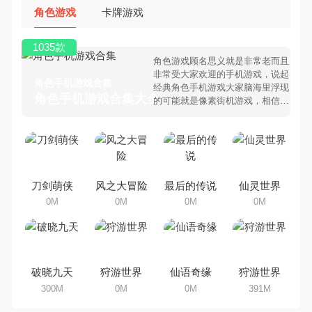
角色游戏
卡牌游戏
1035款
角色游戏顾名思义就是非常老而且
非常受大家欢迎的手机游戏，说起
角色手机游戏合集
经典角色手机游戏大家脑海里浮现
角色手机游戏合集大全 >
的可能就是像素街机游戏，相信很
多80、90后朋友还是记忆犹新
吧。那么，我们当年曾经玩过的角
色手机游戏有哪些呢？游戏今天，
乐途下载站小编芒果味的怪咖给大
家搜集整理了所以角色手机游戏合
集，欢迎大家前来选择下载体验
刀剑萌侠
风之大冒险
最后的传说
仙灵世界
0M
0M
0M
0M
破晓九天
狩游世界
仙语奇缘
狩游世界
300M
0M
0M
391M