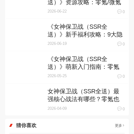
送）》资源攻略：零氪/微氪
玩家的“理智暴富”指南
2026-06-22
0
《女神保卫战（SSR全
送）》新手福利攻略：9大隐
藏福利全曝光，首日战力飙
2026-06-19
0
升300%的秘密！
《女神保卫战（SSR全
送）》萌新入门指南：零氪
也能封神的高燃策略手册
2026-05-25
0
女神保卫战（SSR全送）最
强核心战法有哪些？零氪也
能封神的战术图谱全解析
2026-04-09
0
猜你喜欢
更多