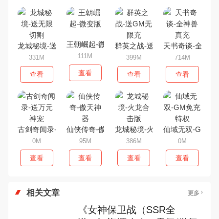
王朝崛起-微变版
龙城秘境-送无限切割
群英之战-送GM无限充
天书奇谈-全神兽
111M
331M
399M
714M
查看
查看
查看
查看
古剑奇闻录-送万元神宠
仙侠传奇-傲天神器
龙城秘境-火龙合击版
仙域无双-GM免
0M
95M
386M
0M
查看
查看
查看
查看
相关文章
更多
《女神保卫战（SSR全