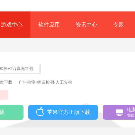
游戏中心
软件应用
资讯中心
专题
300抽+1万真充红包
2次下载
广告检测·病毒检测·人工复检
国
电
载
苹果官方正版下载
需优