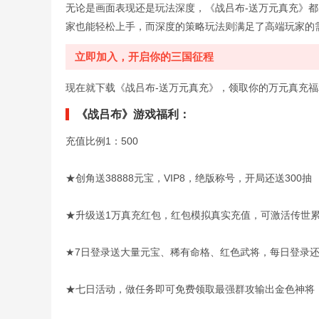
无论是画面表现还是玩法深度，《战吕布-送万元真充》
家也能轻松上手，而深度的策略玩法则满足了高端玩家的
立即加入，开启你的三国征程
现在就下载《战吕布-送万元真充》，领取你的万元真充
《战吕布》游戏福利：
充值比例1：500
★创角送38888元宝，VIP8，绝版称号，开局还送300抽
★升级送1万真充红包，红包模拟真实充值，可激活传世累
★7日登录送大量元宝、稀有命格、红色武将，每日登录还
★七日活动，做任务即可免费领取最强群攻输出金色神将