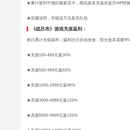
★累计签到可领巨额真充卡，模拟真实充值并提升VIP经
★后缀说明：升级送万元真充红包
《战吕布》游戏充值返利：
单日累计充值返利（返利次日自动发放，部分道具需要申
★充值100-499元返30%
★充值500-999元返60%
★充值1000-2999元返90%
★充值3000-4999元返120%
★充值5000-9999元返150%