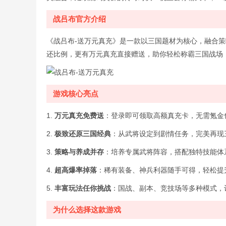
战吕布官方介绍
《战吕布-送万元真充》是一款以三国题材为核心，融合
还比例，更有万元真充直接赠送，助你轻松称霸三国战场
游戏核心亮点
1.
万元真充免费送
：登录即可领取高额真充卡，无需氪金
2.
极致还原三国经典
：从武将设定到剧情任务，完美再现
3.
策略与养成并存
：培养专属武将阵容，搭配独特技能体
4.
超高爆率掉落
：稀有装备、神兵利器随手可得，轻松提
5.
丰富玩法任你挑战
：国战、副本、竞技场等多种模式，
为什么选择这款游戏