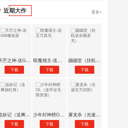
近期大作
更多+
蹦蹦堂（挂机送余额直充）
皇者（无限648提充器）
魔霸（送炫酷坐骑）
诸世王者（0元劫服版）
下载
下载
下载
屠龙杀（光速百万切割）
众神大陆（元宇宙地藏养龙）
猫咪大陆（送GM毕业阵容）
富甲萌国（狂飙强哥送豪礼）
下载
下载
下载