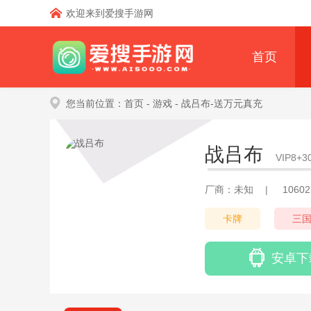
欢迎来到爱搜手游网
首页
您当前位置：
首页
- 游戏
- 战吕布-送万元真充
战吕布
VIP8+
厂商：未知
|
1060
卡牌
三
安卓下