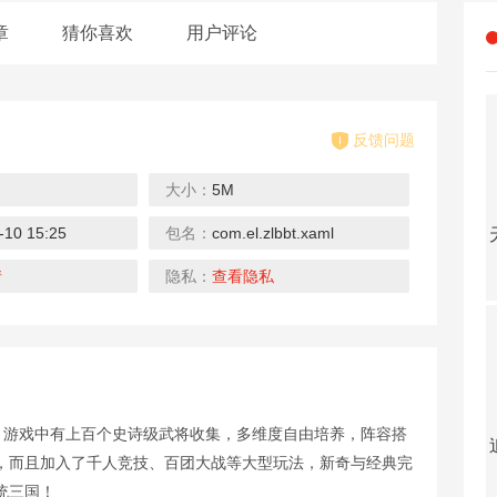
章
猜你喜欢
用户评论
反馈问题
大小：
5M
-10 15:25
包名：
com.el.zlbbt.xaml
诸世王者（0元劫服版）
天芒之神-送GM修改器
暗魔领主-送五万真充
下载
下载
下载
下载
情
隐私：
查看隐私
。游戏中有上百个史诗级武将收集，多维度自由培养，阵容搭
富甲萌国（狂飙强哥送豪礼）
追妖记（送爽抽红将）
少年封神榜OL（送毕业无限资源）
，而且加入了千人竞技、百团大战等大型玩法，新奇与经典完
下载
下载
下载
下载
统三国！