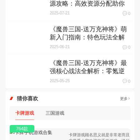
源攻略：高效资源分配助你
称霸三国
2025-07-21
0
《魔兽三国-送万充神将》萌
新入门指南：特色玩法全解
析
2025-06-21
0
《魔兽三国-送万充神将》最
强核心战法全解析：零氪逆
袭的终极奥义
2025-05-25
0
猜你喜欢
更多
卡牌游戏
三国游戏
764款
卡牌游戏顾名思义就是非常老而且