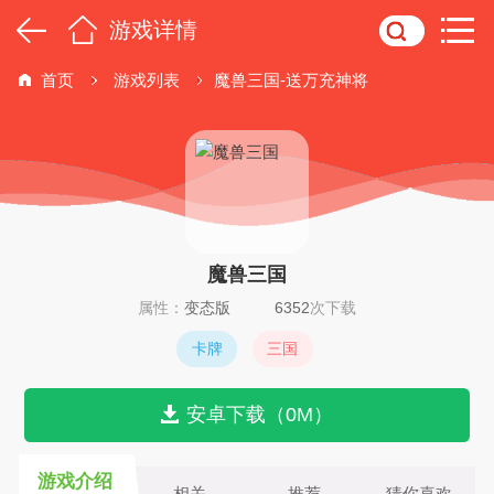
游戏详情
首页
游戏列表
魔兽三国-送万充神将
魔兽三国
属性：
变态版
6352
次下载
卡牌
三国
安卓下载（0M）
游戏介绍
相关
推荐
猜你喜欢