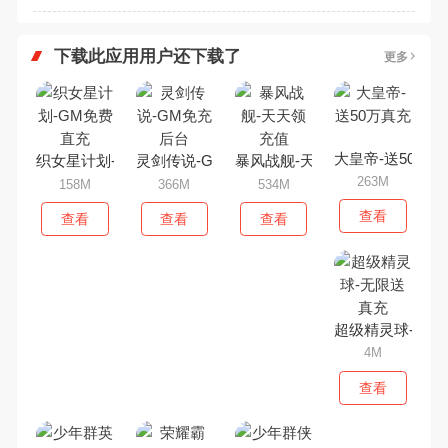
下载此应用用户还下载了
更多
大皇帝-送50万真
织女星计划-GM免费直充
灵剑传说-GM免充后台
暴风战舰-天天领充值
263M
158M
366M
534M
查看
查看
查看
查看
超级精灵球-无限
4M
查看