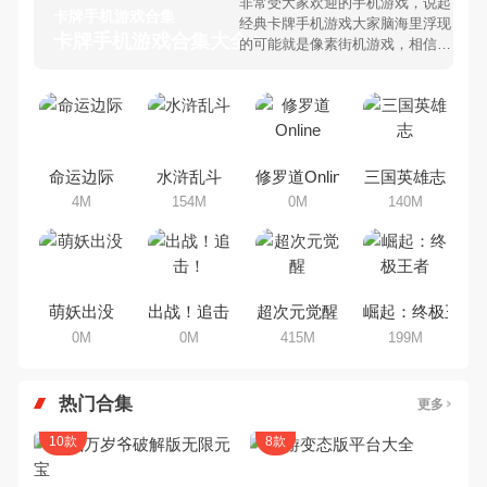
非常受大家欢迎的手机游戏，说起
卡牌手机游戏合集
经典卡牌手机游戏大家脑海里浮现
卡牌手机游戏合集大全 >
的可能就是像素街机游戏，相信很
多80、90后朋友还是记忆犹新
吧。那么，我们当年曾经玩过的卡
牌手机游戏有哪些呢？游戏今天，
乐途下载站小编芒果味的怪咖给大
家搜集整理了所以卡牌手机游戏合
集，欢迎大家前来选择下载体验
命运边际
水浒乱斗
修罗道Online
三国英雄志
4M
154M
0M
140M
萌妖出没
出战！追击！
超次元觉醒
崛起：终极王者
0M
0M
415M
199M
热门合集
更多
10款
8款