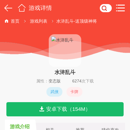
游戏详情
首页
游戏列表
水浒乱斗-送顶级神将
水浒乱斗
属性：
变态版
6274
次下载
武侠
卡牌
安卓下载（154M）
游戏介绍
相关
推荐
猜你喜欢