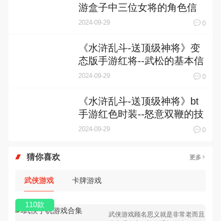
游盒子中三位女将的角色信
息介绍
2024-09-29
0
《水浒乱斗-送顶级神将》变
态版手游红将--武松的基本信
息介绍
2024-09-29
0
《水浒乱斗-送顶级神将》bt
手游红色时装--怒意双鞭的技
能介绍
2024-09-29
0
猜你喜欢
更多
武侠游戏
卡牌游戏
110款
武侠游戏顾名思义就是非常老而且