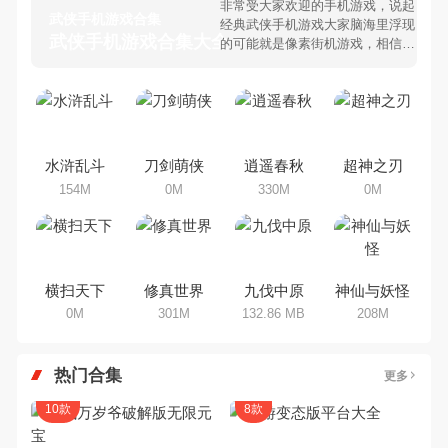
非常受大家欢迎的手机游戏，说起
武侠手机游戏合集
经典武侠手机游戏大家脑海里浮现
武侠手机游戏合集大全 >
的可能就是像素街机游戏，相信很
多80、90后朋友还是记忆犹新
吧。那么，我们当年曾经玩过的武
侠手机游戏有哪些呢？游戏今天，
乐途下载站小编芒果味的怪咖给大
家搜集整理了所以武侠手机游戏合
集，欢迎大家前来选择下载体验
水浒乱斗
刀剑萌侠
逍遥春秋
超神之刃
154M
0M
330M
0M
横扫天下
修真世界
九伐中原
神仙与妖怪
0M
301M
132.86 MB
208M
热门合集
更多
10款
8款