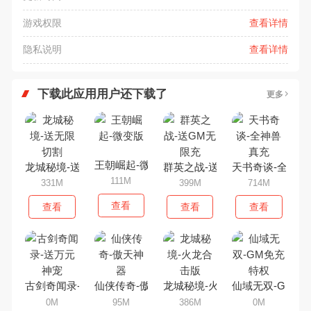
游戏权限
查看详情
隐私说明
查看详情
下载此应用用户还下载了
更多
王朝崛起-微变版
龙城秘境-送无限切割
群英之战-送GM无限充
天书奇谈-全神兽
111M
331M
399M
714M
查看
查看
查看
查看
古剑奇闻录-送万元神宠
仙侠传奇-傲天神器
龙城秘境-火龙合击版
仙域无双-GM免
0M
95M
386M
0M