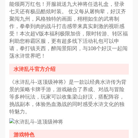
能领两万红包！开服就送九大神将任选礼盒，登录
七天还有极品酷炫时装。 仗义每从屠狗辈，好汉齐
聚闯九州，风格独特的画面，栩栩如生的武将制
作，拳拳到肉的战斗打击感带来真实刺激的视听感
受！本次超V版本福利极限加倍，限时转游、转区福
利助您称霸区服，更有超多线下活动礼包可以申
请，拳打镇关西，醉闯景阳冈，与108个好汉一起闯
荡水浒世界吧！
水浒乱斗官方介绍
《水浒乱斗-送顶级神将》是一款以经典水浒传为背
景的策略卡牌手游，游戏融合了养成、对战与冒险
等多种玩法，玩家可以收集梁山好汉，搭配阵容，
挑战副本，体验热血激战的同时感受水浒文化的独
特魅力。
游戏特色