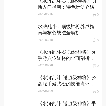
《水浒乱斗-送顶级神将》萌
新入门指南：特色玩法介绍
2025-06-16
0
水浒乱斗：顶级神将养成指
南与核心战法全解析
2025-05-19
0
《水浒乱斗-送顶级神将》bt
手游六位红将的全面剖析，
一起来看看吧
2024-09-29
0
《水浒乱斗-送顶级神将》公
益服手游武松的技能点评，
看看他与其他红将相比，孰
2024-09-29
0
优孰劣
《水浒乱斗-送顶级神将》手