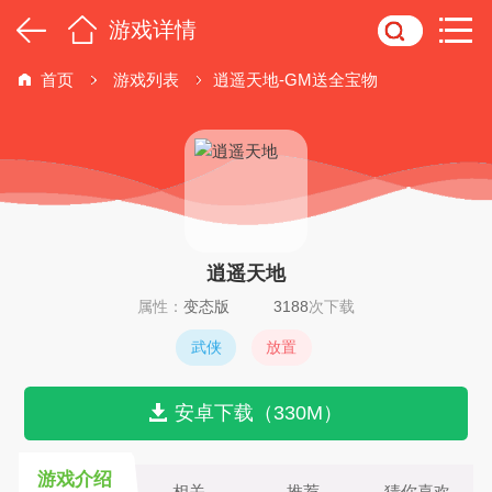
游戏详情
首页
游戏列表
逍遥天地-GM送全宝物
逍遥天地
属性：
变态版
3188
次下载
武侠
放置
安卓下载（330M）
游戏介绍
相关
推荐
猜你喜欢