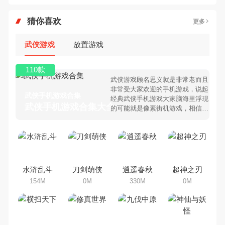
猜你喜欢
更多
武侠游戏
放置游戏
110款
武侠游戏顾名思义就是非常老而且
非常受大家欢迎的手机游戏，说起
武侠手机游戏合集
经典武侠手机游戏大家脑海里浮现
武侠手机游戏合集大全 >
的可能就是像素街机游戏，相信很
多80、90后朋友还是记忆犹新
吧。那么，我们当年曾经玩过的武
侠手机游戏有哪些呢？游戏今天，
乐途下载站小编芒果味的怪咖给大
家搜集整理了所以武侠手机游戏合
集，欢迎大家前来选择下载体验
水浒乱斗
刀剑萌侠
逍遥春秋
超神之刃
154M
0M
330M
0M