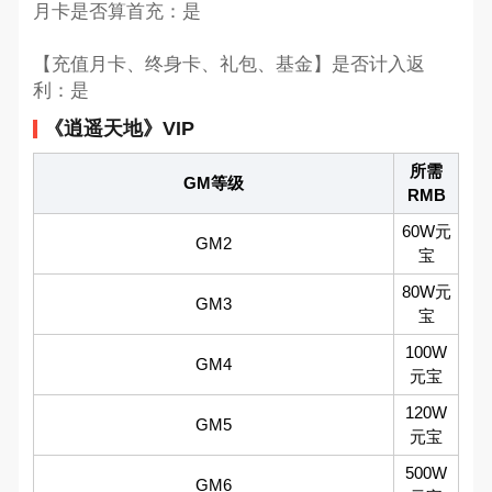
月卡是否算首充：是
【充值月卡、终身卡、礼包、基金】是否计入返
利：是
《逍遥天地》VIP
所需
GM等级
RMB
60W元
GM2
宝
80W元
GM3
宝
100W
GM4
元宝
120W
GM5
元宝
500W
GM6