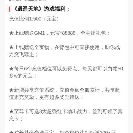
《逍遥天地》游戏福利：
充值比例1:500（元宝）
★上线赠送GM1，元宝*88888，全宝物礼包；
★上线赠送全宝物，在背包中可直接使用，助你战
力突飞猛进；
★每日6个充值档位可以免费点、每天都可以白领50
多w的元宝；
★新增共享充值系统，充值金额全服累计，共享超
值累充奖励，更有超多奖励赠送！
★至尊卡可选3大超强红卡输出战力，签到可领了真
充卡；
★成长基金豪送元宝，每个档位达到就送100w元