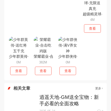
超级精灵球-无限
4M
查看
少年群英传-送红将五千充
荣耀霸业-合击吃鸡版
少年群侠传-满V养女神
0M
382M
0M
查看
查看
查看
相关文章
更多
逍遥天地-GM送全宝物：新
手必看的全面攻略