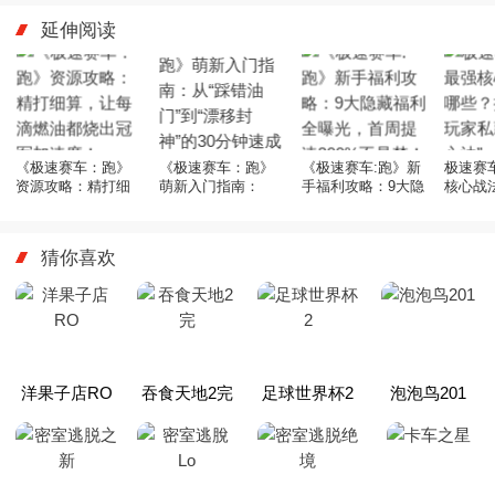
延伸阅读
《极速赛车：跑》
《极速赛车：跑》
《极速赛车:跑》新
极速赛
资源攻略：精打细
萌新入门指南：
手福利攻略：9大隐
核心战
算，让每滴燃油都
从“踩错油门”到“漂
藏福利全曝光，首
揭秘职
烧出冠军加速度！
移封神”的30分钟速
周提速300%不是
的“速度
成手册
梦！
猜你喜欢
洋果子店RO
吞食天地2完
足球世界杯2
泡泡鸟201