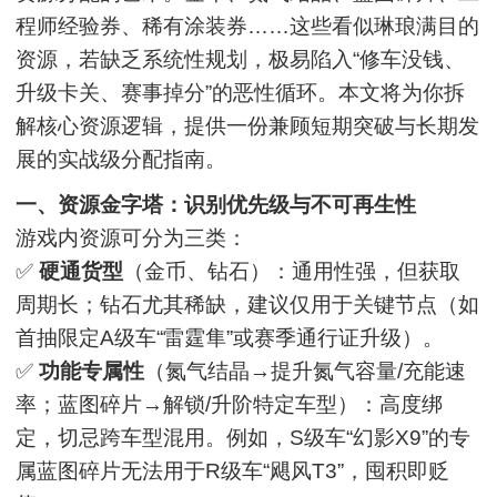
程师经验券、稀有涂装券……这些看似琳琅满目的
资源，若缺乏系统性规划，极易陷入“修车没钱、
升级卡关、赛事掉分”的恶性循环。本文将为你拆
解核心资源逻辑，提供一份兼顾短期突破与长期发
展的实战级分配指南。
一、资源金字塔：识别优先级与不可再生性
游戏内资源可分为三类：
✅
硬通货型
（金币、钻石）：通用性强，但获取
周期长；钻石尤其稀缺，建议仅用于关键节点（如
首抽限定A级车“雷霆隼”或赛季通行证升级）。
✅
功能专属性
（氮气结晶→提升氮气容量/充能速
率；蓝图碎片→解锁/升阶特定车型）：高度绑
定，切忌跨车型混用。例如，S级车“幻影X9”的专
属蓝图碎片无法用于R级车“飓风T3”，囤积即贬