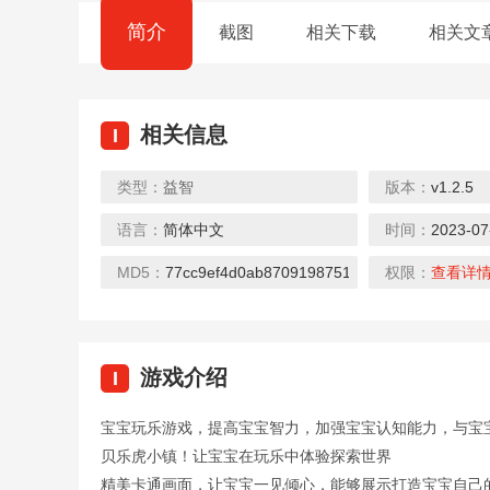
简介
截图
相关下载
相关文
相关信息
I
类型：
益智
版本：
v1.2.5
语言：
简体中文
时间：
2023-07
活得像个恐龙
长生祭
小猪佩奇
下载
下载
下载
MD5：
77cc9ef4d0ab8709198751b8e2706fcc
权限：
查看详
游戏介绍
I
宝宝玩乐游戏，提高宝宝智力，加强宝宝认知能力，与宝
我要当大佬
拯救爱情：魔
魔法之门
贝乐虎小镇！让宝宝在玩乐中体验探索世界
下载
下载
下载
精美卡通画面，让宝宝一见倾心，能够展示打造宝宝自己