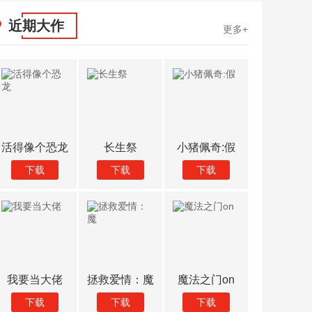
近期大作
更多+
活得像个恐龙
长生祭
小猪佩奇:假
翡翠大
下载
下载
下载
下载
我要当大佬
拯救爱情：魔
魔法之门on
答题赚
下载
下载
下载
下载