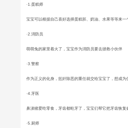
·1.蛋糕师
宝宝可以根据自己喜好选择蛋糕胚、奶油、水果等等来一
·2.消防员
萌萌兔的家里着火了，宝宝作为消防员要去拯救小伙伴
·3.警察
作为正义的化身，惩奸除恶的重任就交给宝宝了，想成为
·4.牙医
鼻涕猪爱吃零食，牙齿都蛀牙了，宝宝们帮它把牙齿恢复
·5.厨师