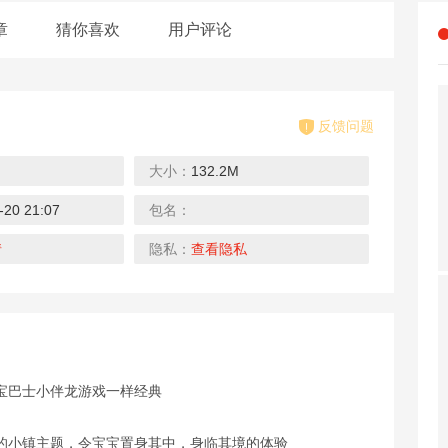
章
猜你喜欢
用户评论
反馈问题
大小：
132.2M
-20 21:07
包名：
:假
翡翠大师
吸尘大作战3
ANTSPA
下载
下载
下载
情
隐私：
查看隐私
宝巴士小伴龙游戏一样经典
on
答题赚赚赚
卡车之星
真实停车模拟
下载
下载
下载
的小镇主题，令宝宝置身其中，身临其境的体验