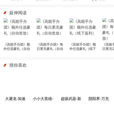
延伸阅读
《高能手办团》额
《高能手办团》每
《高能手办团》额
《高能
外任选豪礼（自动
日累充豪礼（自动
外任选豪礼（线下
日累充
发放）
发放）
返利）
动发放
猜你喜欢
大屠龙-加速
小小大英雄-
超级武器-新
阴阳界-万充
刀刀爆
GM神将直充
风云一刀爆
无限抽