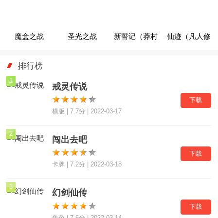
魔盒之战
圣光之战
新誓记（莽村
仙迹（凡人修
（GM无限刷
（GM满屏爆
GM暴富流
仙录）
排行榜
充）
充值）
油）
1
戒灵传说
下载
横版 | 7.7分 | 2022-03-17
2
闯出去吧
下载
卡牌 | 7.2分 | 2022-03-18
3
幻剑仙传
下载
角色 | 7.6分 | 2022-03-14