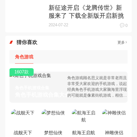
新征途开启《龙腾传世》新
服来了 下载全新版开启新挑
战
2024-07-22
0
猜你喜欢
更多
角色游戏
1607款
角色游戏顾名思义就是非常老而且
非常受大家欢迎的手机游戏，说起
角色手机游戏合集
经典角色手机游戏大家脑海里浮现
角色手机游戏合集大全 >
的可能就是像素街机游戏，相信很
多80、90后朋友还是记忆犹新
吧。那么，我们当年曾经玩过的角
色手机游戏有哪些呢？游戏今天，
乐途下载站小编芒果味的怪咖给大
家搜集整理了所以角色手机游戏合
集，欢迎大家前来选择下载体验
战舰天下
梦想仙侠
航海王启航
神雕侠侣