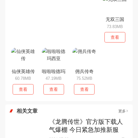
无双三国
73.83MB
查看
仙侠英雄传
啦啦啦德玛西亚
佣兵传奇
60.78MB
47.19MB
75.52MB
查看
查看
查看
相关文章
更多
《龙腾传世》官方版下载人
气爆棚 今日紧急加推新服