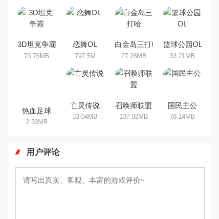
吧。那么，我们当年曾经玩过的竞
技手机游戏有哪些呢？游戏今天，
乐途下载站小编芒果味的怪咖给大
家搜集整理了所以竞技手机游戏合
集，欢迎大家前来选择下载体验
3D坦克争霸
恋舞OL
白金岛三打哈
篮球公园OL
73.76MB
797.5M
27.26MB
33.21MB
热血足球
亡灵传说
召唤师联盟
国民主公
2.33MB
53.04MB
137.92MB
78.14MB
用户评论