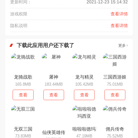
更新时间：
2021-12-23 15:14:32
游戏权限
查看详情
隐私说明
查看详情
下载此应用用户还下载了
更多
龙骑战歌
屠神
龙与精灵
三国西游姬
165.8MB
183.44MB
105.42MB
75.01MB
查看
查看
查看
查看
无双三国
啦啦啦德玛西亚
佣兵传奇
仙侠英雄传
73.83MB
47.19MB
75.52MB