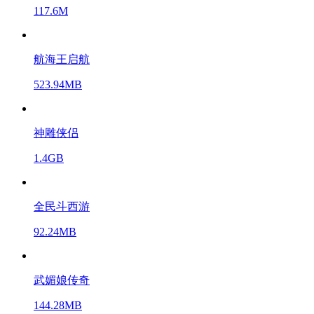
117.6M
航海王启航
523.94MB
神雕侠侣
1.4GB
全民斗西游
92.24MB
武媚娘传奇
144.28MB