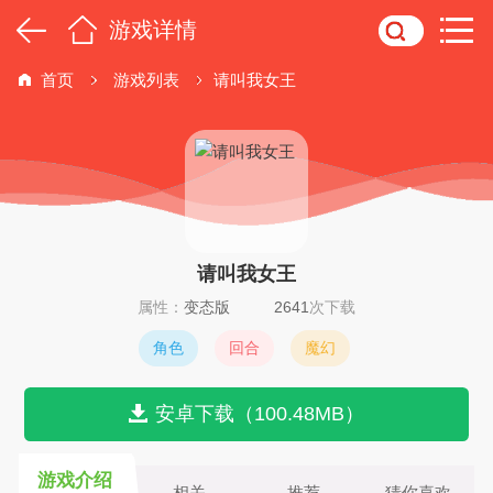
游戏详情
首页
游戏列表
请叫我女王
请叫我女王
属性：
变态版
2641
次下载
角色
回合
魔幻
安卓下载（100.48MB）
游戏介绍
相关
推荐
猜你喜欢