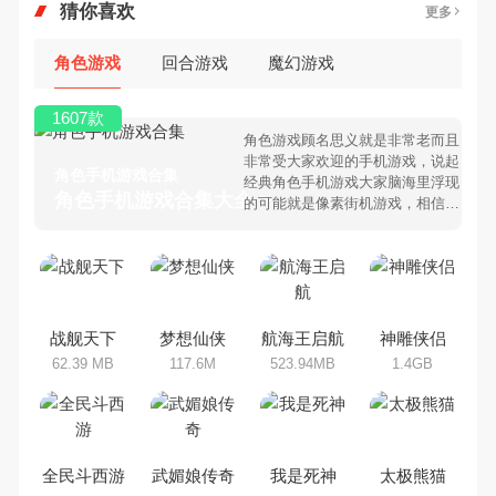
猜你喜欢
更多
角色游戏
回合游戏
魔幻游戏
1607款
角色游戏顾名思义就是非常老而且
非常受大家欢迎的手机游戏，说起
角色手机游戏合集
经典角色手机游戏大家脑海里浮现
角色手机游戏合集大全 >
的可能就是像素街机游戏，相信很
多80、90后朋友还是记忆犹新
吧。那么，我们当年曾经玩过的角
色手机游戏有哪些呢？游戏今天，
乐途下载站小编芒果味的怪咖给大
家搜集整理了所以角色手机游戏合
集，欢迎大家前来选择下载体验
战舰天下
梦想仙侠
航海王启航
神雕侠侣
62.39 MB
117.6M
523.94MB
1.4GB
全民斗西游
武媚娘传奇
我是死神
太极熊猫