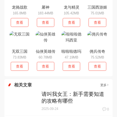
龙骑战歌
屠神
龙与精灵
三国西游姬
165.8MB
183.44MB
105.42MB
75.01MB
查看
查看
查看
查看
无双三国
仙侠英雄传
啦啦啦德玛西亚
佣兵传奇
73.83MB
60.78MB
47.19MB
75.52MB
查看
查看
查看
查看
相关文章
更多
请叫我女王：新手需要知道
的攻略有哪些
2025-09-24
0