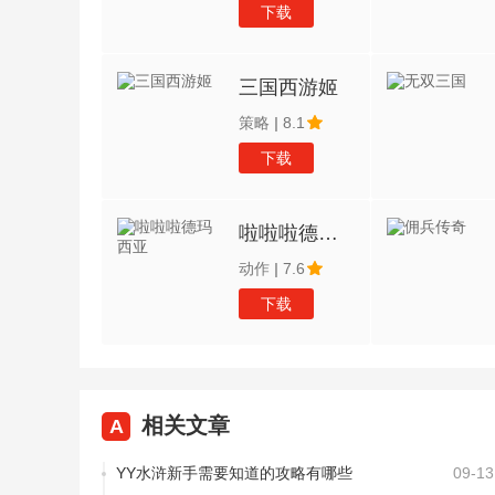
下载
三国西游姬
策略
|
8.1
下载
啦啦啦德玛西亚
动作
|
7.6
下载
相关文章
A
YY水浒新手需要知道的攻略有哪些
09-13