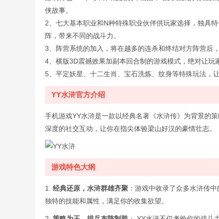
侠故事。
2、七大基本职业和N种特殊职业伙伴供玩家选择，独具
阵，带来不同的战斗力。
3、阵营系统的加入，将在越多的连杀和终结对方阵营后
4、横版3D震撼效果加副本回合制的游戏模式，绝对让玩
5、平定妖星、十二生肖、宝石洗炼、纹身等特殊玩法，
YY水浒官方介绍
手机游戏YY水浒是一款以经典名著《水浒传》为背景的
深度的社交互动，让你在指尖体验梁山好汉的豪情壮志。
游戏特色大纲
1.
经典还原，水浒群雄齐聚
：游戏中收录了众多水浒传中
独特的技能和属性，满足你的收集欲望。
2.
策略为王，排兵布阵制胜
： YY水浒不仅考验你的战