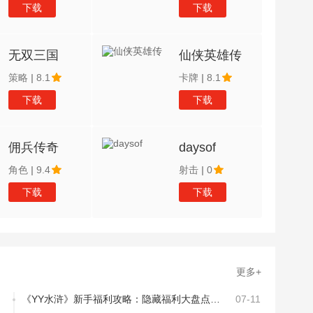
下载
下载
无双三国
仙侠英雄传
策略
|
8.1
卡牌
|
8.1
下载
下载
佣兵传奇
daysof
角色
|
9.4
射击
|
0
下载
下载
更多+
《YY水浒》新手福利攻略：隐藏福利大盘点，轻松赢在起跑线
07-11