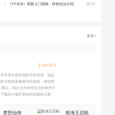
《YY水浒》萌新入门指南：特色玩法介绍
05-27
更多+
【 1607款 】
且非常受大家欢迎的手机游戏，说起
现的可能就是像素街机游戏，相信很
吧。那么，我们当年曾经玩过的角色手
途下载站小编芒果味的怪咖给大家搜
，欢迎大家前来选择下载体验
梦想仙侠
航海王启航