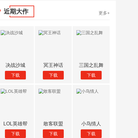
近期大作
更多+
决战沙城
冥王神话
三国之乱舞
战场生存
下载
下载
下载
下载
LOL英雄帮
敢客联盟
小鸟情人
天天坦克
下载
下载
下载
下载