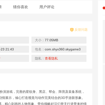
章
猜你喜欢
用户评论
反馈问题
大小：
77.05MB
-23 21:43
包名：
com.shyx360.skygame3
战场生存20
大炮射手X
机枪打击僵尸
下载
下载
下载
情
隐私：
查看隐私
色扮演游戏，完善的星纹身、黑店、帮会、阵营及装备系统，
天天坦克大战
游手好闲的僵
子弹少女幻想
剧情展示，倾心打造视觉与动作完美结合的3D手游新形象。
下载
下载
下载
质感，精心刻画的人物形象。带你领略好汉们替天行道带来的情