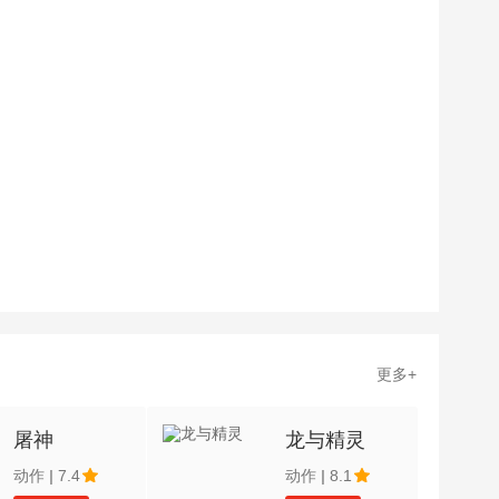
更多+
屠神
龙与精灵
动作
|
7.4
动作
|
8.1