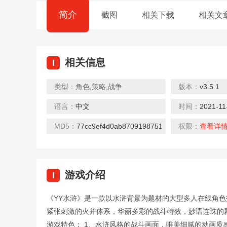
简介
截图
相关下载
相关文
相关信息
I
类型：
角色
,
策略
,
战争
版本：
v3.5.1
语言：
中文
时间：
2021-11
MD5：
77cc9ef4d0ab8709198751b8e2706fcc
权限：
查看详
游戏介绍
I
《YY水浒》是一款以水浒背景为题材的大型多人在线角
紧张刺激的火并体系，华丽多彩的战斗特效，妙语连珠的
游戏特色： 1、水浒风格的战斗画面，唯美细腻的动画