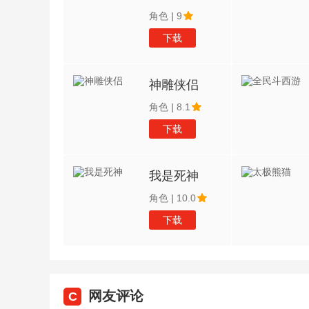
角色
|
9
下载
神雕侠侣
角色
|
8.1
下载
我是死神
角色
|
10.0
下载
网友评论
C