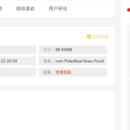
章
猜你喜欢
用户评论
反馈问题
大小：
98.93MB
-22 20:34
包名：
com.PolarBearTeam.PuzzleWarsCN.T36
空入侵
雷霆英雄
战争风云
全民死神
载
下载
下载
下载
情
隐私：
查看隐私
地球
天天玩八张
全民海贼王
我叫火影
载
下载
下载
下载