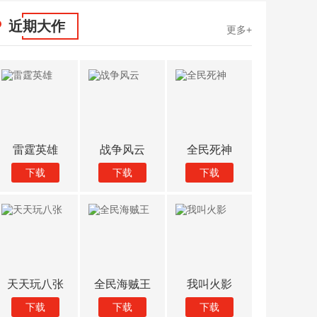
近期大作
更多+
0
仙侠online
傲世三国
攻击太空入侵
雷霆
下载
下载
下载
下
疯狂地行走僵
星球大战RT
空心地球
天天玩
下载
下载
下载
下