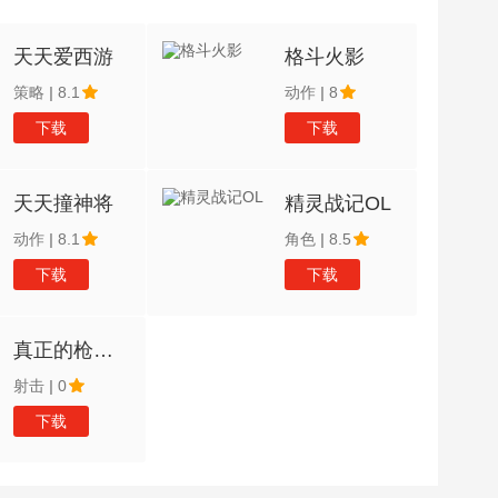
天天爱西游
格斗火影
策略
|
8.1
动作
|
8
下载
下载
天天撞神将
精灵战记OL
动作
|
8.1
角色
|
8.5
下载
下载
真正的枪战射
射击
|
0
下载