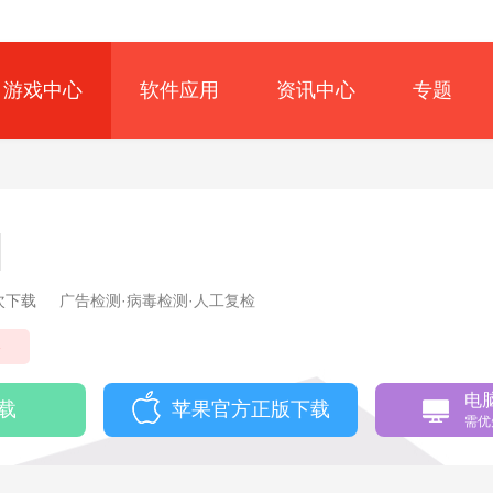
游戏中心
软件应用
资讯中心
专题
5次下载
广告检测·病毒检测·人工复检
略
电
载
苹果官方正版下载
需优