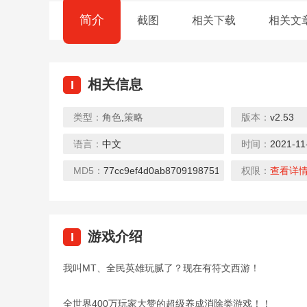
简介
截图
相关下载
相关文
相关信息
I
类型：
角色
,
策略
版本：
v2.53
语言：
中文
时间：
2021-11
仙侠online
傲世三国
攻击太
下载
下载
下
MD5：
77cc9ef4d0ab8709198751b8e2706fcc
权限：
查看详
游戏介绍
I
我叫MT、全民英雄玩腻了？现在有符文西游！
疯狂地行走僵
星球大战RT
空心
下载
下载
下
全世界400万玩家大赞的超级养成消除类游戏！！