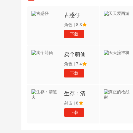
古惑仔
角色
|
8.3
下载
卖个萌仙
角色
|
7.4
下载
生存：清道夫
射击
|
8
下载