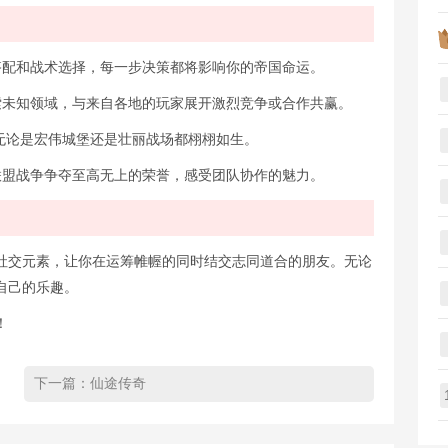
兵种搭配和战术选择，每一步决策都将影响你的帝国命运。
，探索未知领域，与来自各地的玩家展开激烈竞争或合作共赢。
景，无论是宏伟城堡还是壮丽战场都栩栩如生。
发动联盟战争争夺至高无上的荣誉，感受团队协作的魅力。
社交元素，让你在运筹帷幄的同时结交志同道合的朋友。无论
自己的乐趣。
！
下一篇：
仙途传奇