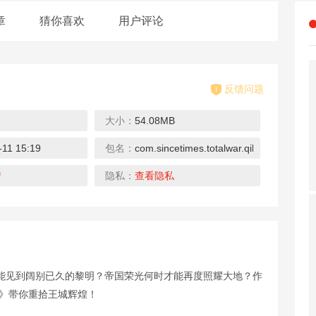
章
猜你喜欢
用户评论
反馈问题
大小：
54.08MB
-11 15:19
包名：
com.sincetimes.totalwar.qihoo
战场生存20
大炮射手X
机枪打击僵尸
下载
下载
下载
情
隐私：
查看隐私
能见到阔别已久的黎明？帝国荣光何时才能再度照耀大地？作
天天坦克大战
游手好闲的僵
子弹少女幻想
耀》带你重拾王城辉煌！
下载
下载
下载