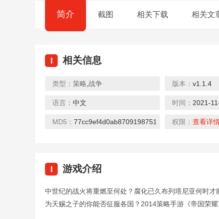
简介
截图
相关下载
相关文
相关信息
I
类型：
策略
,
战争
版本：
v1.1.4
语言：
中文
时间：
2021-11
MD5：
77cc9ef4d0ab8709198751b8e2706fcc
权限：
查看详
游戏介绍
I
中世纪的战火将重燃至何处？腐化已久布列塔尼亚何时才
为天赐之子的你能否征服各国？2014策略手游《帝国荣