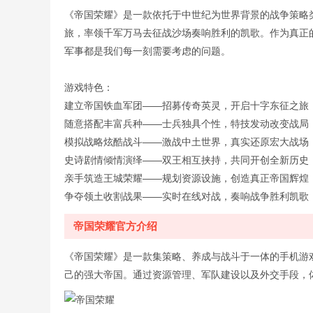
《帝国荣耀》是一款依托于中世纪为世界背景的战争策略
旅，率领千军万马去征战沙场奏响胜利的凯歌。作为真正
军事都是我们每一刻需要考虑的问题。
游戏特色：
建立帝国铁血军团——招募传奇英灵，开启十字东征之旅
随意搭配丰富兵种——士兵独具个性，特技发动改变战局
模拟战略炫酷战斗——激战中土世界，真实还原宏大战场
史诗剧情倾情演绎——双王相互挟持，共同开创全新历史
亲手筑造王城荣耀——规划资源设施，创造真正帝国辉煌
争夺领土收割战果——实时在线对战，奏响战争胜利凯歌
帝国荣耀官方介绍
《帝国荣耀》是一款集策略、养成与战斗于一体的手机游
己的强大帝国。通过资源管理、军队建设以及外交手段，