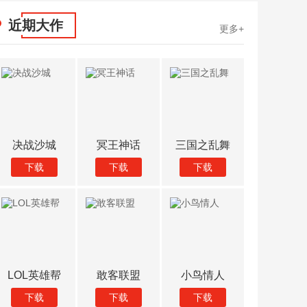
近期大作
更多+
决战沙城
冥王神话
三国之乱舞
战场生存
下载
下载
下载
下载
LOL英雄帮
敢客联盟
小鸟情人
天天坦克
下载
下载
下载
下载