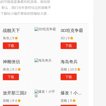
现的可能就是像素街机游戏，相信很
吧。那么，我们当年曾经玩过的策略手
途下载站小编芒果味的怪咖给大家搜
，欢迎大家前来选择下载体验
战舰天下
3D坦克争霸
角色
|
9
3D
|
9
下载
下载
神雕侠侣
海岛奇兵
角色
|
8.1
策略
|
10.0
下载
下载
放开那三国2
爆发！小宇宙
策略
|
8.4
策略
|
9