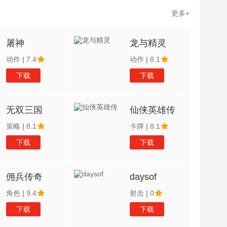
更多+
屠神
龙与精灵
动作
|
7.4
动作
|
8.1
下载
下载
无双三国
仙侠英雄传
策略
|
8.1
卡牌
|
8.1
下载
下载
佣兵传奇
daysof
角色
|
9.4
射击
|
0
下载
下载