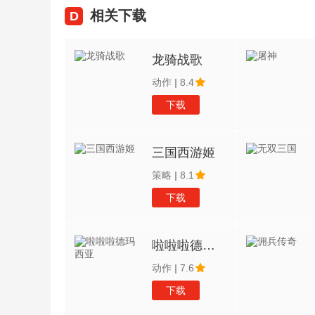
相关下载
D
龙骑战歌
动作
|
8.4
下载
三国西游姬
策略
|
8.1
下载
啦啦啦德玛西亚
动作
|
7.6
下载