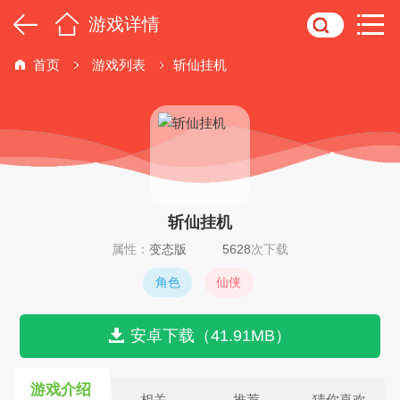
游戏详情
首页
游戏列表
斩仙挂机
斩仙挂机
属性：
变态版
5628
次下载
角色
仙侠
安卓下载（41.91MB）
游戏介绍
相关
推荐
猜你喜欢