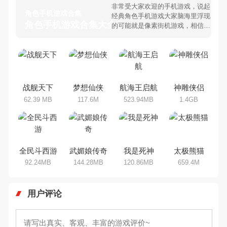
非常受大家欢迎的手机游戏，说起
角色手机游戏合集
经典角色手机游戏大家脑海里浮现
角色手机游戏合集大全 >
的可能就是像素街机游戏，相信很
多80、90后朋友还是记忆犹新
吧。那么，我们当年曾经玩过的角
色手机游戏有哪些呢？游戏今天，
乐途下载站小编芒果味的怪咖给大
家搜集整理了所以角色手机游戏合
集，欢迎大家前来选择下载体验
战舰天下
梦想仙侠
航海王启航
神雕侠侣
62.39 MB
117.6M
523.94MB
1.4GB
全民斗西游
武媚娘传奇
我是死神
太极熊猫
92.24MB
144.28MB
120.86MB
659.4M
用户评论