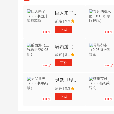
巨人来了（0.05折送十星赫菲斯）
策略
|
9.3
下载
0.05折
0.05折
醉西游（上线送悟空0.05折）
放置
|
8.1
下载
0.05折
0.05折
灵武世界（0.05折畅玩版）
角色
|
9.3
下载
0.05折
0.05折