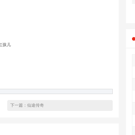
红孩儿
下一篇：
仙途传奇