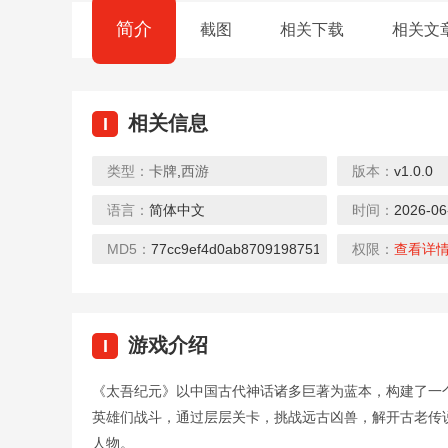
简介
截图
相关下载
相关文
相关信息
I
类型：
卡牌
,
西游
版本：
v1.0.0
语言：
简体中文
时间：
2026-06
MD5：
77cc9ef4d0ab8709198751b8e2706fcc
权限：
查看详
游戏介绍
I
《太吾纪元》以中国古代神话诸多巨著为蓝本，构建了一
英雄们战斗，通过层层关卡，挑战远古凶兽，解开古老传
人物。