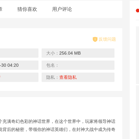
章
猜你喜欢
用户评论
反馈问题
大小：
256.04 MB
0.1折
0.1折
4折
-30 04:20
包名：
恐龙宝贝神奇之旅（0.1折无限开球）
生死行动（0.1折荒野割草）
中餐厅（明星综艺同名手游）
太古封魔
下载
下载
下载
下载
情
隐私：
查看隐私
0.1折
0.1折
0.1折
个充满奇幻色彩的神话世界，在这个世界中，玩家将领导神话
幻想神话志（0.1折）
大战魂（决战0.1折）
剑雨九天（0.1折遥遥领仙）
幻灵大
说背后的秘密，带领你的神话英雄们，在封神大战中成为传奇
下载
下载
下载
下载