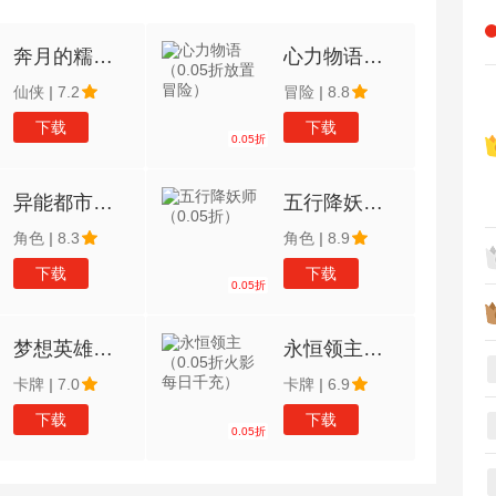
奔月的糯米团（0.05折极限畅玩）
心力物语（0.05折放置冒险）
仙侠
|
7.2
冒险
|
8.8
下载
下载
0.05折
异能都市（0.05折送黑悟空）
五行降妖师（0.05折）
角色
|
8.3
角色
|
8.9
下载
下载
0.05折
梦想英雄（0.05折福利送充）
永恒领主（0.05折火影每日千充）
卡牌
|
7.0
卡牌
|
6.9
下载
下载
0.05折