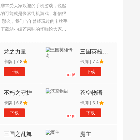
且非常受大家欢迎的手机游戏，说起
现的可能就是像素街机游戏，相信很
吧。那么，我们当年曾经玩过的卡牌手
途下载站小编芒果味的怪咖给大家搜
，欢迎大家前来选择下载体验
龙之力量
三国英雄传奇
卡牌
|
7.8
卡牌
|
7.4
下载
下载
0.1折
不朽之守护
苍空物语
卡牌
|
6.8
卡牌
|
6.1
下载
下载
0.1折
三国之乱舞
魔主