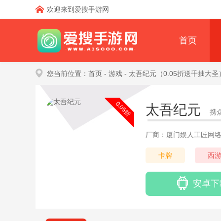
欢迎来到爱搜手游网
首页
您当前位置：
首页
- 游戏
- 太吾纪元（0.05折送千抽大圣
0.05折
太吾纪元
携
厂商：厦门娱人工匠网
卡牌
西
安卓下