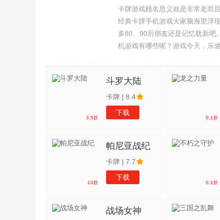
卡牌游戏顾名思义就是非常老而
经典卡牌手机游戏大家脑海里浮
多80、90后朋友还是记忆犹新
机游戏有哪些呢？游戏今天，乐
集整理了所以卡牌手机游戏合集
斗罗大陆
卡牌
|
8.4
下载
3.5折
0.1折
帕尼亚战纪
卡牌
|
7.7
下载
10折
0.1折
战场女神