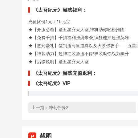
《太吾纪元》游戏福利：
充值比例1元：10元宝
★【开服必领】送五星齐天大圣,神将助你轻松推图
★【免费千抽】千抽福利强势来袭,疯狂连抽超强英雄
★【签到豪礼】签到送海量道具以及火系强攻手――五星
★【神装助力】超神红装套送不停!神装助你战力飙升
★【后缀说明】送五星齐天大圣
《太吾纪元》游戏充值返利：
《太吾纪元》VIP
上一篇：
冲刺任务2
截图
P