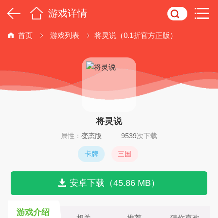
游戏详情
首页
游戏列表
将灵说（0.1折官方正版）
将灵说
属性：
变态版
9539
次下载
卡牌
三国
安卓下载（45.86 MB）
游戏介绍
相关
推荐
猜你喜欢