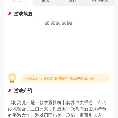
Information
游戏截图
小编点评：百亿代金补贴可领10000元代金
游戏介绍
《将灵说》是一款放置挂机卡牌养成类手游，它巧
妙地融合了三国元素，打造出一款具有新国风特色
的手游大作。游戏画面精美，剧情丰富而引人入