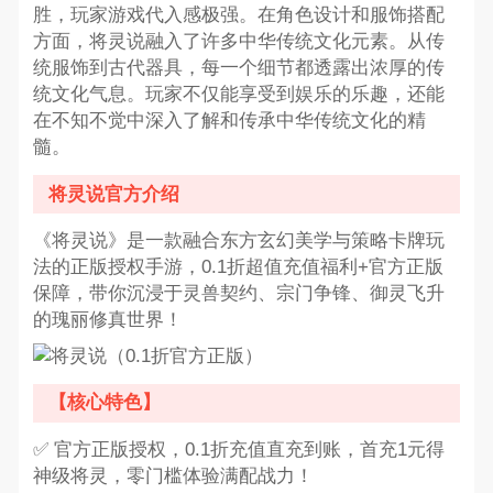
胜，玩家游戏代入感极强。在角色设计和服饰搭配
方面，将灵说融入了许多中华传统文化元素。从传
统服饰到古代器具，每一个细节都透露出浓厚的传
统文化气息。玩家不仅能享受到娱乐的乐趣，还能
在不知不觉中深入了解和传承中华传统文化的精
髓。
将灵说官方介绍
《将灵说》是一款融合东方玄幻美学与策略卡牌玩
法的正版授权手游，0.1折超值充值福利+官方正版
保障，带你沉浸于灵兽契约、宗门争锋、御灵飞升
的瑰丽修真世界！
【核心特色】
✅ 官方正版授权，0.1折充值直充到账，首充1元得
神级将灵，零门槛体验满配战力！