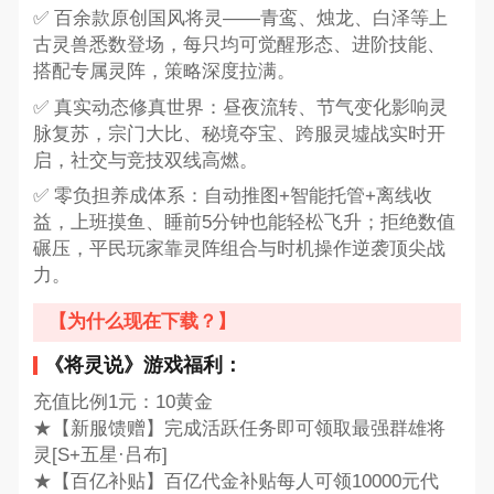
✅ 百余款原创国风将灵——青鸾、烛龙、白泽等上
古灵兽悉数登场，每只均可觉醒形态、进阶技能、
搭配专属灵阵，策略深度拉满。
✅ 真实动态修真世界：昼夜流转、节气变化影响灵
脉复苏，宗门大比、秘境夺宝、跨服灵墟战实时开
启，社交与竞技双线高燃。
✅ 零负担养成体系：自动推图+智能托管+离线收
益，上班摸鱼、睡前5分钟也能轻松飞升；拒绝数值
碾压，平民玩家靠灵阵组合与时机操作逆袭顶尖战
力。
【为什么现在下载？】
《将灵说》游戏福利：
充值比例1元：10黄金
★【新服馈赠】完成活跃任务即可领取最强群雄将
灵[S+五星·吕布]
★【百亿补贴】百亿代金补贴每人可领10000元代