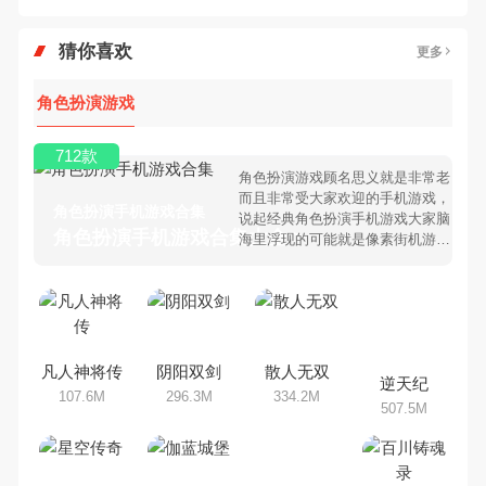
猜你喜欢
更多
角色扮演游戏
712款
角色扮演游戏顾名思义就是非常老
而且非常受大家欢迎的手机游戏，
角色扮演手机游戏合集
说起经典角色扮演手机游戏大家脑
角色扮演手机游戏合集大全 >
海里浮现的可能就是像素街机游
戏，相信很多80、90后朋友还是
记忆犹新吧。那么，我们当年曾经
玩过的角色扮演手机游戏有哪些
呢？游戏今天，乐途下载站小编芒
果味的怪咖给大家搜集整理了所以
角色扮演手机游戏合集，欢迎大家
凡人神将传
阴阳双剑
散人无双
逆天纪
前来选择下载体验
107.6M
296.3M
334.2M
507.5M