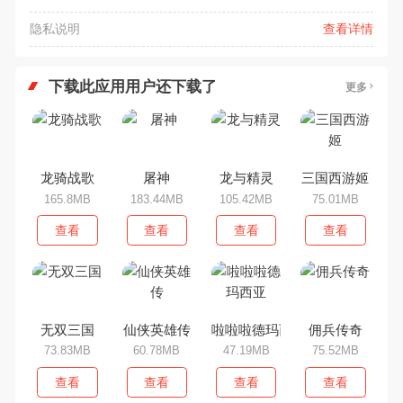
隐私说明
查看详情
下载此应用用户还下载了
更多
龙骑战歌
屠神
龙与精灵
三国西游姬
165.8MB
183.44MB
105.42MB
75.01MB
查看
查看
查看
查看
无双三国
仙侠英雄传
啦啦啦德玛西亚
佣兵传奇
73.83MB
60.78MB
47.19MB
75.52MB
查看
查看
查看
查看