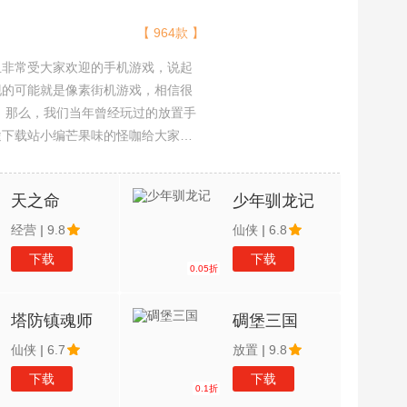
【 964款 】
且非常受大家欢迎的手机游戏，说起
现的可能就是像素街机游戏，相信很
吧。那么，我们当年曾经玩过的放置手
途下载站小编芒果味的怪咖给大家搜
，欢迎大家前来选择下载体验
天之命
少年驯龙记
经营
|
9.8
仙侠
|
6.8
下载
下载
0.05折
塔防镇魂师
碉堡三国
仙侠
|
6.7
放置
|
9.8
下载
下载
0.1折