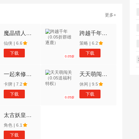
更多+
魔晶猎人之热血出击（0.05折）
跨越千年（0.05折群雄逐鹿）
仙侠
|
6.6
策略
|
6.2
下载
下载
0.05折
一起来修仙（0.05折）
天天萌闯关（0.05送福利特权）
卡牌
|
7.2
休闲
|
9.5
下载
下载
0.05折
太古妖皇诀（0.05折100倍高爆版）
角色
|
6.1
下载