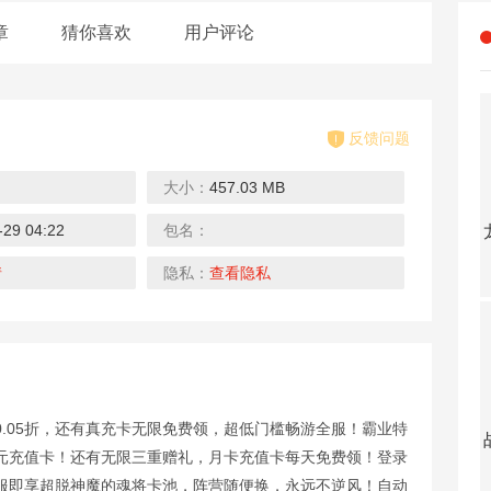
章
猜你喜欢
用户评论
反馈问题
大小：
457.03 MB
0.1折
0.1折
0.1折
0.1折
-29 04:22
包名：
大战魂（决战0.1折）
龙之力量（0.1折扣服）
钻石星语（0.1折开宗立派）
烈火一刀（暴爽永久0.1折）
下载
下载
下载
下载
情
隐私：
查看隐私
0.1折
0.1折
0.1折
4折
.05折，还有真充卡无限免费领，超低门槛畅游全服！霸业特
雷霆裁决（0.1折送真充）
战玲珑2（0.1折）
天之禁：诸界破碎（0.1折）
中餐厅（明星综艺同名手游）
元充值卡！还有无限三重赠礼，月卡充值卡每天免费领！登录
下载
下载
下载
下载
服即享超脱神魔的魂将卡池，阵营随便换，永远不逆风！自动