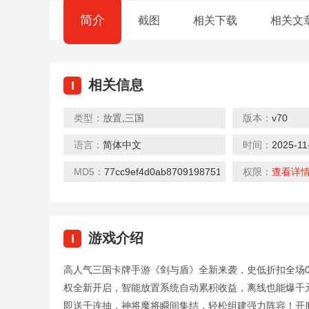
简介
截图
相关下载
相关文
相关信息
I
类型：
放置
,
三国
版本：
v70
0.1折
0.1折
语言：
简体中文
时间：
2025-11
幻想神话志（0.1折）
暴击猎人（绝世武侠0.1折）
下载
下载
MD5：
77cc9ef4d0ab8709198751b8e2706fcc
权限：
查看详
游戏介绍
I
0.1折
0.1折
高人气三国卡牌手游《剑与盾》全新来袭，史低折扣全场0
君临传奇（0.1魂环砍怪刀刀爆）
剑雨九天（0.1折遥遥领仙）
权全新开启，智能放置系统自动累积收益，离线也能爆千
下载
下载
即送千连抽，神将魔将瞬间集结，轻松组建强力阵容！开