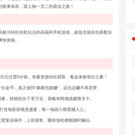
刻执掌皇权，踏上独一无二的霸业之路！
想风格与轻松挂机玩法的高福利手机游戏，超低充值折扣搭配全
爽快体验。
值100元仅需5分钱，海量资源轻松获取，氪金体验堪比土豪！
产出金币，真正做到“躺着也能赚”，边玩边赚不再是梦。
你招募，技能组合千变万化，策略布阵挑战极限关卡。
效，打造电影级视觉盛宴，每一场战斗都震撼人心。
，无需复杂操作，上班摸鱼、睡前放松都能随时畅玩。