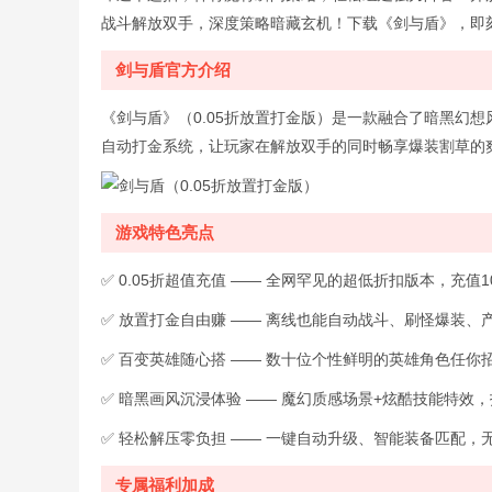
战斗解放双手，深度策略暗藏玄机！下载《剑与盾》，即
剑与盾官方介绍
《剑与盾》（0.05折放置打金版）是一款融合了暗黑幻
自动打金系统，让玩家在解放双手的同时畅享爆装割草的
游戏特色亮点
✅ 0.05折超值充值 —— 全网罕见的超低折扣版本，充
✅ 放置打金自由赚 —— 离线也能自动战斗、刷怪爆装、
✅ 百变英雄随心搭 —— 数十位个性鲜明的英雄角色任
✅ 暗黑画风沉浸体验 —— 魔幻质感场景+炫酷技能特
✅ 轻松解压零负担 —— 一键自动升级、智能装备匹配
专属福利加成