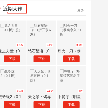
近期大作
更多+
0.1折
0.1折
0.1折
幻想神话志（0.1折）
暴击猎人（绝世武侠0.1折）
大战魂（决战0.1折）
下载
下载
下载
0.1折
0.1折
0.1折
君临传奇（0.1魂环砍怪刀刀爆）
剑雨九天（0.1折遥遥领仙）
雷霆裁决（0.1折送真充）
下载
下载
下载