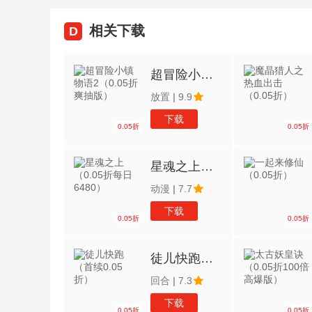
相关下载
D
超冒险小镇物语2（0.05折爽抽版）
放置
|
9.9
下载
0.05折
0.05折
星魂之上（0.05折每日6480）
动漫
|
7.7
下载
0.05折
0.05折
徒儿快跑（首续0.05折）
回合
|
7.3
下载
0.05折
0.05折