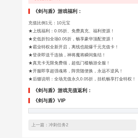
《剑与盾》游戏福利：
充值比例1元：10元宝
★上线福利：0.05折、免费真充、福利资源！
★史低折扣全场0.05折，畅享豪华顶配资源！
★霸业特权全新开启，离线也能爆千元充值卡！
★登录即送千连抽，神将魔将瞬间集结！
★真充卡无限免费领，超低门槛畅游全服！
★开服即享超强魂将，阵营随便换，永远不逆风！
★后缀说明：全场充值永久0.05折，挂机畅享打金特权！
《剑与盾》游戏充值返利：
《剑与盾》VIP
上一篇：
冲刺任务2