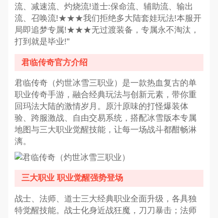
流、减速流、灼烧流!道士:保命流、辅助流、输出
流、召唤流!★★★我们拒绝多大陆套娃玩法!本服开
局即追梦专属!★★★无过渡装备，专属永不淘汰，
打到就是毕业!"
君临传奇官方介绍
君临传奇（灼世冰雪三职业）是一款热血复古的单
职业传奇手游，融合经典玩法与创新元素，带你重
回玛法大陆的激情岁月。原汁原味的打怪爆装体
验、跨服激战、自由交易系统，搭配冰雪版本专属
地图与三大职业觉醒技能，让每一场战斗都酣畅淋
漓。
三大职业 职业觉醒强势登场
战士、法师、道士三大经典职业全面升级，各具独
特觉醒技能。战士化身近战狂魔，刀刀暴击；法师