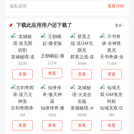
隐私说明
查看详情
下载此应用用户还下载了
更多
王朝崛起-微变版
龙城秘境-送无限切割
群英之战-送GM无限充
天书奇谈-全神兽
111M
331M
399M
714M
查看
查看
查看
查看
古剑奇闻录-送万元神宠
仙侠传奇-傲天神器
龙城秘境-火龙合击版
仙域无双-GM免
0M
95M
386M
0M
查看
查看
查看
查看