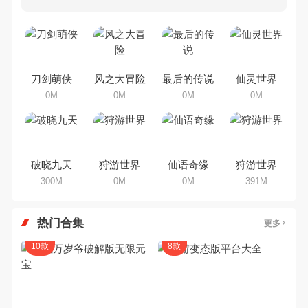
多80、90后朋友还是记忆犹新
吧。那么，我们当年曾经玩过的角
色手机游戏有哪些呢？游戏今天，
乐途下载站小编芒果味的怪咖给大
家搜集整理了所以角色手机游戏合
集，欢迎大家前来选择下载体验
刀剑萌侠
风之大冒险
最后的传说
仙灵世界
0M
0M
0M
0M
破晓九天
狩游世界
仙语奇缘
狩游世界
300M
0M
0M
391M
热门合集
更多
10款
8款