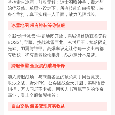
掌控雷火冰霜，群攻无解；道士召唤神兽，毒术与
治疗双修。单职业设定下，所有技能自由搭配，装
备全靠打，真正实现一人千面，战力无限成长。
冰雪地图 稀有神装等你征服
全新“灼世冰雪”主题地图开放，寒域深处隐藏着无数
BOSS与宝藏。挑战冰雪巨龙、冰封尸王，掉落限定
光武、羽翼与神甲。高爆率设定让你每一次出击都
有收获，稀有套装轻松集齐，战力飙升不是梦。
跨服争霸 全服混战谁与争锋
加入跨服战场，与来自各区的顶尖高手同台竞技。
攻沙之战、野外PK、公会团战全天开启，实时语音
指挥，万人同屏不卡顿。用实力书写属于你的传奇
霸业，登上全服荣耀榜首！
自由交易 装备变现真实收益