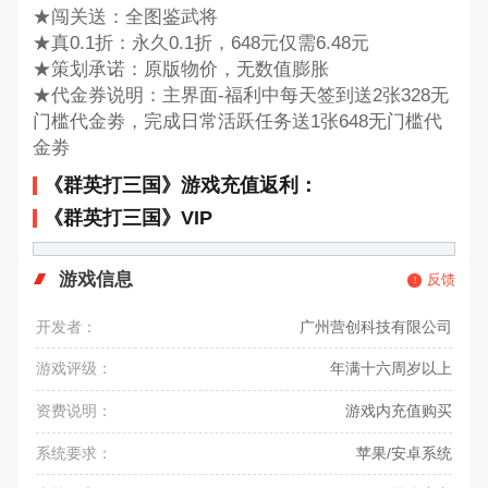
★闯关送：全图鉴武将
★真0.1折：永久0.1折，648元仅需6.48元
★策划承诺：原版物价，无数值膨胀
★代金券说明：主界面-福利中每天签到送2张328无
门槛代金劵，完成日常活跃任务送1张648无门槛代
金劵
《群英打三国》游戏充值返利：
《群英打三国》VIP
游戏信息
反馈
开发者：
广州营创科技有限公司
游戏评级：
年满十六周岁以上
资费说明：
游戏内充值购买
系统要求：
苹果/安卓系统