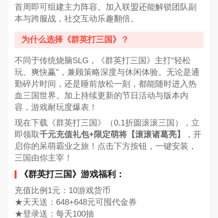
首周即可组建主力阵容。加入联盟还能解锁团队副
本与跨服战，社交互动乐趣翻倍。
为什么选择《群英打三国》？
不同于传统烧脑SLG，《群英打三国》主打“轻松
玩、爽快赢”，兼顾策略深度与休闲体验。无论是通
勤碎片时间，还是睡前放松一刻，都能随时进入热
血三国世界。加上持续更新的节日活动与版本内
容，游戏耐玩度爆表！
现在下载《群英打三国》（0.1折圆滚滚三国），立
即领取
千元充值礼包+限定萌将【滚滚诸葛亮】
，开
启你的呆萌霸业之旅！点击下方按钮，一键安装，
三国由你主宰！
《群英打三国》游戏福利：
充值比例1元：10游戏货币
★天天送：648+648元可囤代金券
★登录送：每天100抽