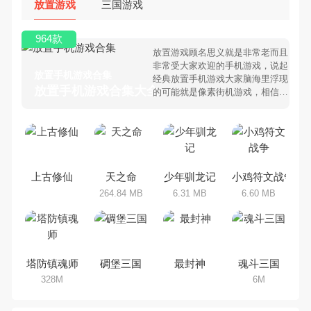
放置游戏
三国游戏
964款
放置游戏顾名思义就是非常老而且
非常受大家欢迎的手机游戏，说起
放置手机游戏合集
经典放置手机游戏大家脑海里浮现
放置手机游戏合集大全 >
的可能就是像素街机游戏，相信很
多80、90后朋友还是记忆犹新
吧。那么，我们当年曾经玩过的放
置手机游戏有哪些呢？游戏今天，
乐途下载站小编芒果味的怪咖给大
家搜集整理了所以放置手机游戏合
集，欢迎大家前来选择下载体验
上古修仙
天之命
少年驯龙记
小鸡符文战争
264.84 MB
6.31 MB
6.60 MB
塔防镇魂师
碉堡三国
最封神
魂斗三国
328M
6M