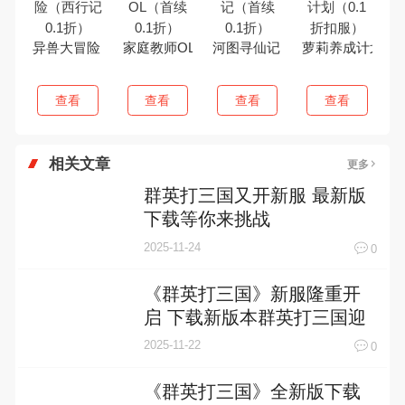
异兽大冒险（西行记0.1折）
家庭教师OL（首续0.1折）
河图寻仙记（首续0.1折）
萝莉养成计划（0
查看
查看
查看
查看
相关文章
更多
群英打三国又开新服 最新版
下载等你来挑战
2025-11-24
0
《群英打三国》新服隆重开
启 下载新版本群英打三国迎
接新征程
2025-11-22
0
《群英打三国》全新版下载