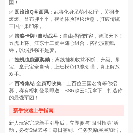
国！
✅
圆滚滚Q萌画风
：武将化身呆萌小团子，关羽变
滚滚、吕布胖乎乎，视觉体验轻松治愈，打破传统
三国严肃印象。
✅
策略卡牌+自动战斗
：自由搭配阵容，智取天下！
五虎上将、江东十二虎臣随心组合，搭配技能羁
绊，以弱胜强不是梦。
✅
挂机也能赢奖励
：离线挂机收益不断，升级、刷
宝、拿元宝全自动，上班摸鱼也能变强，真正解放
双手。
✅
百将集结 全员可收集
：上百位三国名将等你招
募，稀有橙将登录即送，SSR赵云0元拿下，打造你
的最强军团！
新手快速上手指南
新人玩家完成新手引导后，立即参与“限时招募”活
动，必得S级武将！每日签到、任务奖励层层加码，