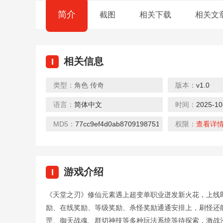
简介
截图
相关下载
相关文
相关信息
I
类型：
角色
传奇
版本：
v1.0
语言：
简体中文
时间：
2025-10
封神传奇（打金百万代币）
玩客逆转三国（送异火刷充）
下载
下载
下载
MD5：
77cc9ef4d0ab8709198751b8e2706fcc
权限：
查看详
游戏介绍
I
《天堂之刃》修仙元素遇上超变单职业迸发新火花，上线
众神大陆（元宇宙地藏养龙）
热血之怒（0元送充亿爆）
励、在线奖励、等级奖励、杀怪奖励通通安排上，刷怪还
下载
下载
下载
罡、御天战魂、群切神技等多种玩法系统等待探索，激战