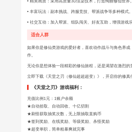
• 精美画质：采用高质量3D渲染技术，打造绚丽修仙世界
• 丰富玩法：副本挑战、跨服竞技、帮派战争等多种模式
• 社交互动：加入帮派、组队闯关、好友互助，增强游戏
适合人群
如果你是修仙类游戏的爱好者，喜欢动作战斗与角色养成
作。
无论你是想体验一段精彩的修仙旅程，还是渴望在激烈的
立即下载《天堂之刃（修仙超超超变）》，开启你的修真
《天堂之刃》游戏福利：
充值比例1元：1账户余额
★自动拾取、自动回收、十亿切割
★刷怪获取抽奖次数，无上限抽取直购币
★签到奖励、在线奖励、等级奖励、杀怪奖励
★超变单职，简单粗暴爽就完事