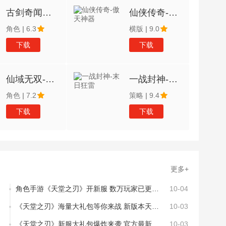
古剑奇闻录-送万元神宠
仙侠传奇-傲天神器
角色
|
6.3
横版
|
9.0
下载
下载
仙域无双-GM免充特权
一战封神-末日狂雷
角色
|
7.2
策略
|
9.4
下载
下载
更多+
角色手游《天堂之刃》开新服 数万玩家已更新官方版
10-04
《天堂之刃》海量大礼包等你来战 新版本天堂之刃下载一并送上
10-03
《天堂之刃》新服大礼包爆炸来袭 官方最新版下载开启
10-03