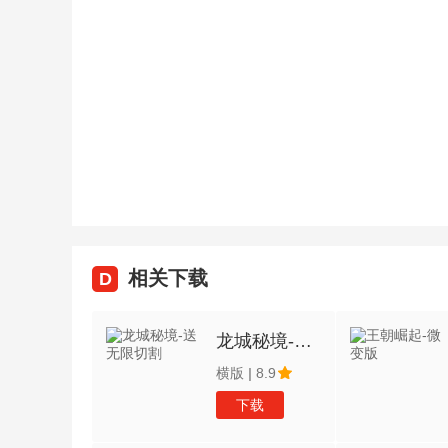
相关下载
D
龙城秘境-送无限切割
横版
|
8.9
下载