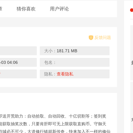
章
猜你喜欢
用户评论
反馈问题
大小：
181.71 MB
-03 04:06
包名：
真牛传奇（无限送充送顶赞）
天芒之神-送GM修改器
战场荣耀-迷失满攻速
龙之幻想-全新天赋版
下载
下载
下载
情
隐私：
查看隐私
即送开荒助力：自动拾取、自动回收、十亿切割等；签到奖
雄霸天地（热血狂爆迷失）
甜点大乱入-开局千抽宝可梦
真三国快打-GM街机无限币
幻灵战歌（送MU极品魂环）
能获取抽奖次数，只要肯肝即可无上限获取直购币。守御天
下载
下载
下载
沙城必不可少，大道修行铸就新传奇，快来加入不一样的修仙