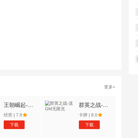
更多+
王朝崛起-微变版
群英之战-送GM无限充
经营
|
7.8
卡牌
|
8.0
下载
下载