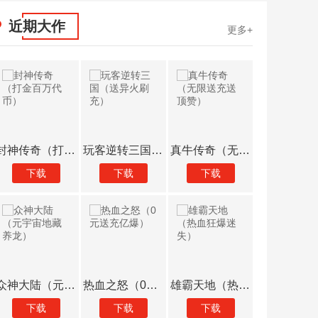
近期大作
更多+
封神传奇（打金百万代币）
玩客逆转三国（送异火刷充）
真牛传奇（无限送充送顶赞）
下载
下载
下载
下载
众神大陆（元宇宙地藏养龙）
热血之怒（0元送充亿爆）
雄霸天地（热血狂爆迷失）
下载
下载
下载
下载