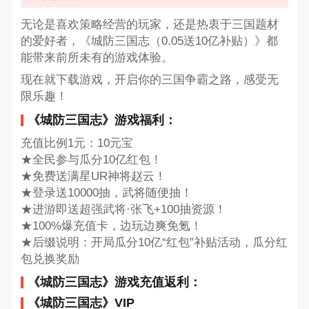
无论是喜欢策略经营的玩家，还是热衷于三国题材
的爱好者，《城防三国志（0.05送10亿补贴）》都
能带来前所未有的游戏体验。
现在就下载游戏，开启你的三国争霸之路，感受无
限乐趣！
《城防三国志》游戏福利：
充值比例1元：10元宝
★全民参与瓜分10亿红包！
★免费送满星UR神将赵云！
★登录送10000抽，武将随便抽！
★进游即送超强武将·张飞+100抽资源！
★100%爆充值卡，边玩边爽免氪！
★后缀说明：开局瓜分10亿“红包”补贴活动，瓜分红
包兑换奖励
《城防三国志》游戏充值返利：
《城防三国志》VIP