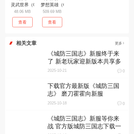
灵武世界（0.05折畅玩版）
梦想英雄（0.05折福利送充）
48.06 MB
509.69 MB
查看
查看
相关文章
更多
《城防三国志》新服终于来
了 新老玩家迎新版本共享多
重礼遇
2025-10-21
0
下载官方最新版《城防三国
志》 磨刀霍霍向新服
2025-10-18
0
《城防三国志》新服等你来
战 官方版城防三国志下载一
并送上