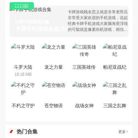
1113款
卡牌游戏顾名思义就是非常老而且
非常受大家欢迎的手机游戏，说起
卡牌手机游戏合集
经典卡牌手机游戏大家脑海里浮现
卡牌手机游戏合集大全 >
的可能就是像素街机游戏，相信很
多80、90后朋友还是记忆犹新
吧。那么，我们当年曾经玩过的卡
牌手机游戏有哪些呢？游戏今天，
乐途下载站小编芒果味的怪咖给大
家搜集整理了所以卡牌手机游戏合
集，欢迎大家前来选择下载体验
斗罗大陆
龙之力量
三国英雄传奇
帕尼亚战纪
19.18 MB
不朽之守护
苍空物语
战场女神
三国之乱舞
热门合集
更多