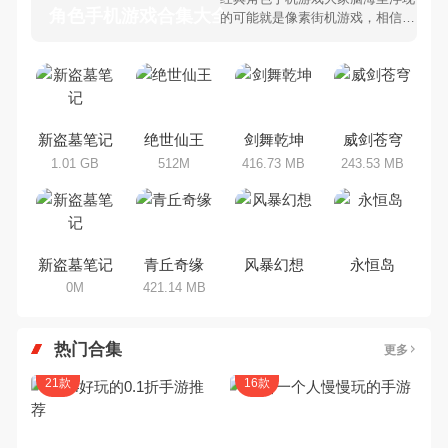
角色手机游戏合集大全 >
的可能就是像素街机游戏，相信很
多80、90后朋友还是记忆犹新
吧。那么，我们当年曾经玩过的角
色手机游戏有哪些呢？游戏今天，
乐途下载站小编芒果味的怪咖给大
家搜集整理了所以角色手机游戏合
集，欢迎大家前来选择下载体验
新盗墓笔记
绝世仙王
剑舞乾坤
威剑苍穹
1.01 GB
512M
416.73 MB
243.53 MB
新盗墓笔记
青丘奇缘
风暴幻想
永恒岛
0M
421.14 MB
热门合集
更多
21款
16款