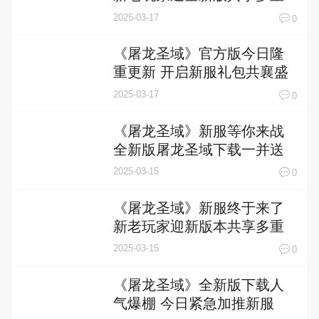
福利
2025-03-17
0
《屠龙圣域》官方版今日隆
重更新 开启新服礼包共襄盛
举
2025-03-17
0
《屠龙圣域》新服等你来战
全新版屠龙圣域下载一并送
上
2025-03-15
0
《屠龙圣域》新服终于来了
新老玩家迎新版本共享多重
礼遇
2025-03-15
0
《屠龙圣域》全新版下载人
气爆棚 今日紧急加推新服