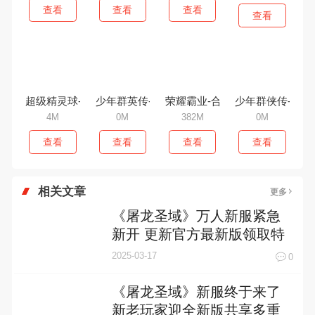
查看
查看
查看
查看
超级精灵球-无限送真充
少年群英传-送红将五千充
荣耀霸业-合击吃鸡版
少年群侠传-满V
4M
0M
382M
0M
查看
查看
查看
查看
相关文章
更多
《屠龙圣域》万人新服紧急
新开 更新官方最新版领取特
权礼遇
2025-03-17
0
《屠龙圣域》新服终于来了
新老玩家迎全新版共享多重