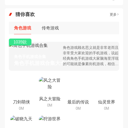
猜你喜欢
更多
角色游戏
传奇游戏
1039款
角色游戏顾名思义就是非常老而且
非常受大家欢迎的手机游戏，说起
角色手机游戏合集
经典角色手机游戏大家脑海里浮现
角色手机游戏合集大全 >
的可能就是像素街机游戏，相信很
多80、90后朋友还是记忆犹新
吧。那么，我们当年曾经玩过的角
色手机游戏有哪些呢？游戏今天，
乐途下载站小编芒果味的怪咖给大
家搜集整理了所以角色手机游戏合
集，欢迎大家前来选择下载体验
风之大冒险
刀剑萌侠
最后的传说
仙灵世界
0M
0M
0M
0M