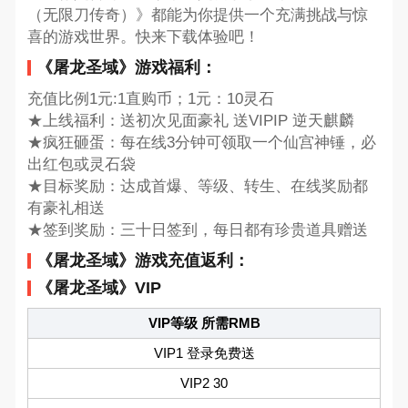
（无限刀传奇）》都能为你提供一个充满挑战与惊
喜的游戏世界。快来下载体验吧！
《屠龙圣域》游戏福利：
充值比例1元:1直购币；1元：10灵石
★上线福利：送初次见面豪礼 送VIPIP 逆天麒麟
★疯狂砸蛋：每在线3分钟可领取一个仙宫神锤，必
出红包或灵石袋
★目标奖励：达成首爆、等级、转生、在线奖励都
有豪礼相送
★签到奖励：三十日签到，每日都有珍贵道具赠送
《屠龙圣域》游戏充值返利：
《屠龙圣域》VIP
VIP等级 所需RMB
VIP1 登录免费送
VIP2 30