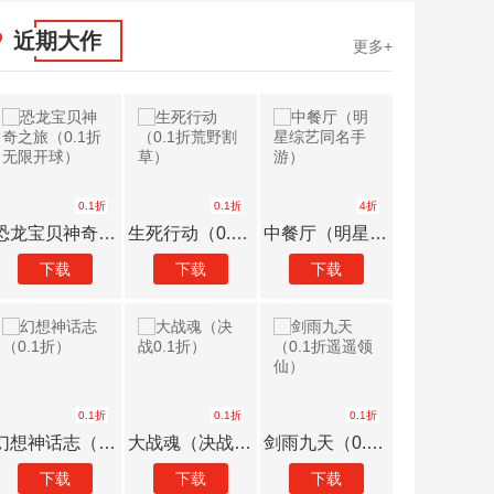
近期大作
更多+
0.1折
0.1折
4折
恐龙宝贝神奇之旅（0.1折无限开球）
生死行动（0.1折荒野割草）
中餐厅（明星综艺同名手游）
太古封魔
下载
下载
下载
下载
0.1折
0.1折
0.1折
幻想神话志（0.1折）
大战魂（决战0.1折）
剑雨九天（0.1折遥遥领仙）
幻灵大
下载
下载
下载
下载