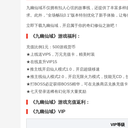
九幽仙域不仅拥有扣人心弦的故事线，还提供了丰富多样
求。此外，“全场畅玩0.1”版本特别优化了新手体验，让
立即下载九幽仙域，开启属于你的奇幻修仙之旅吧！
《九幽仙域》游戏福利：
充值比例1元：500游戏货币
★上线送VIP5，万元充值卡，精美时装
★在线直升VIP15
★推主线开启仙人模式1.0，开启超级移速
★推主线仙人模式2.0，开启无限火力模式，技能无CD，
★打BOSS必定获得BOSS精华，可在兑换商店兑换充值
★七天登录送稀有幻化等大量奖励
《九幽仙域》游戏充值返利：
《九幽仙域》VIP
VIP等级