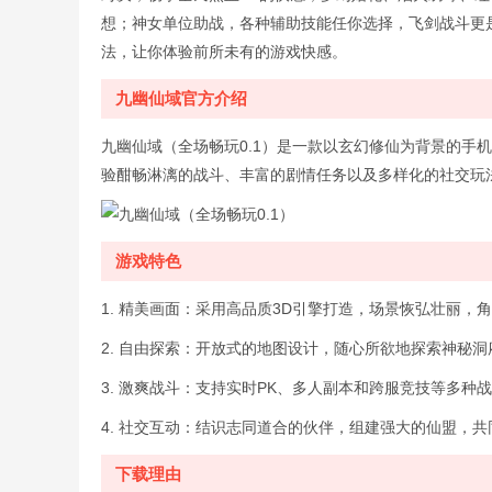
想；神女单位助战，各种辅助技能任你选择，飞剑战斗更
法，让你体验前所未有的游戏快感。
九幽仙域官方介绍
九幽仙域（全场畅玩0.1）是一款以玄幻修仙为背景的手
验酣畅淋漓的战斗、丰富的剧情任务以及多样化的社交玩
游戏特色
1. 精美画面：采用高品质3D引擎打造，场景恢弘壮丽
2. 自由探索：开放式的地图设计，随心所欲地探索神秘
3. 激爽战斗：支持实时PK、多人副本和跨服竞技等多
4. 社交互动：结识志同道合的伙伴，组建强大的仙盟，共
下载理由