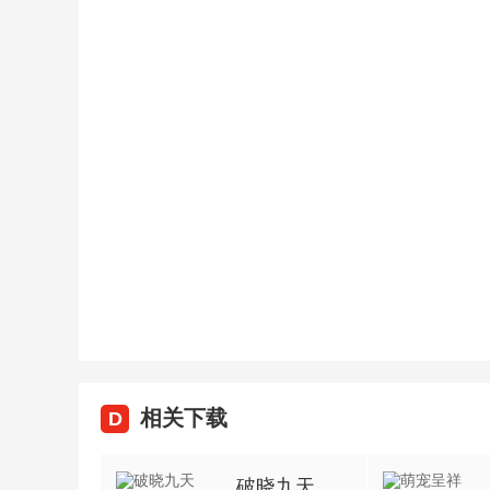
相关下载
D
破晓九天（首续0.1折）