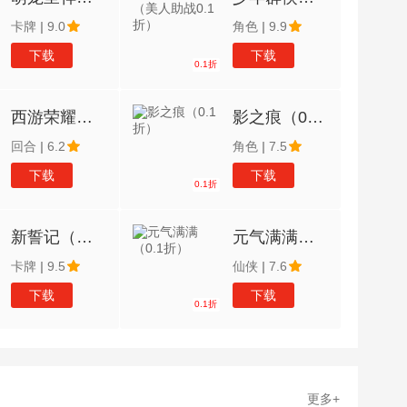
卡牌
|
9.0
角色
|
9.9
下载
下载
0.1折
西游荣耀（0.1经典回合制）
影之痕（0.1折）
回合
|
6.2
角色
|
7.5
下载
下载
0.1折
新誓记（我斑愿称0.1最强）
元气满满（0.1折）
卡牌
|
9.5
仙侠
|
7.6
下载
下载
0.1折
更多+