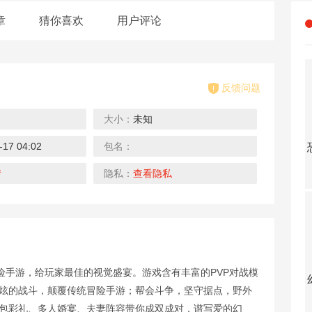
章
猜你喜欢
用户评论
反馈问题
大小：
未知
4折
10折
0.1折
0.1折
-17 04:02
包名：
中餐厅（明星综艺同名手游）
太古封魔录2
无双屠龙（0.1折无限充）
龙之力量（0.1折扣服）
下载
下载
下载
情
隐私：
查看隐私
0.1折
10折
0.1折
0.1折
险手游，给玩家最佳的视觉盛宴。游戏含有丰富的PVP对战模
剑雨九天（0.1折遥遥领仙）
幻灵大冒险
战玲珑2（0.1折）
天之禁：诸界破碎（0.1折）
酷炫的战斗，颠覆传统冒险手游；帮会斗争，坚守据点，野外
下载
下载
下载
红包彩礼、多人婚宴、夫妻阵容带你成双成对，谱写爱的幻