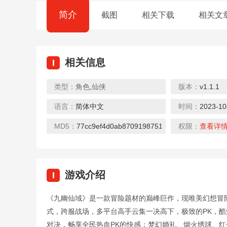
简介
截图
相关下载
相关文
相关信息
I
类型：
角色
,
仙侠
版本：
v1.1.1
0.1折
0.1折
语言：
简体中文
时间：
2023-10
恐龙宝贝神奇之旅（0.1折无限开球）
生死行动（0.1折荒野割草）
下载
下载
下载
MD5：
77cc9ef4d0ab8709198751b8e2706fcc
权限：
查看详
游戏介绍
I
0.1折
0.1折
《九幽仙域》是一款冒险题材的巅峰巨作，现唯美幻想冒
幻想神话志（0.1折）
大战魂（决战0.1折）
式，跨服战场，多平台高手云集一决高下，极致的PK，
下载
下载
下载
对决，畅享全民热血PK的快感；梦幻婚礼、烟火绣球、