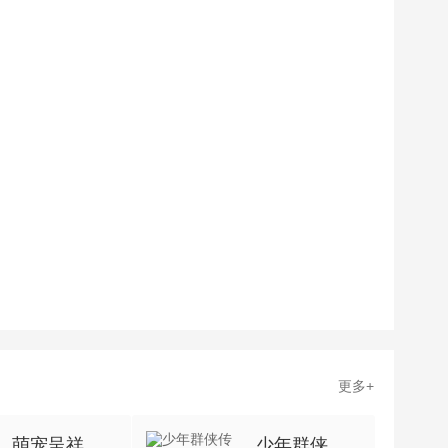
更多+
萌宠呈祥（0.1折）
少年群侠传（美人助战0.1折）