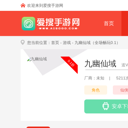
欢迎来到爱搜手游网
首页
您当前位置：
首页
- 游戏
- 九幽仙域（全场畅玩0.1）
0.1折
九幽仙域
送
厂商：未知
|
521
角色
仙
安卓下