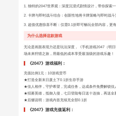
1. 独特的2047世界观：深度沉浸式剧情设计，带你探
2. 卡牌与即时战斗结合：创新性地将卡牌策略与即时战
3. 超值优惠惊喜不断：仅需0.1折即可畅玩全部内容，
为什么选择这款游戏
无论是画面表现力还是玩法深度，《手机游戏2047（明日
场未来狩猎之旅，用最低的成本享受最顶级的游戏乐趣！
《2047》游戏福利：
充值比例1元：10游戏货币
★打造全新末日废土下0.1折生存手游
★佳人相伴，守护希望，完成任务，达成条件免费解锁佳
★招募英雄，抵御入侵，七日登陆每日送十连抽，再送全
★后缀说明：游戏内首充续充全部0.1折
《2047》游戏充值返利：