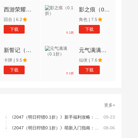
西游荣耀（0.1经典回合制）
影之痕（0.1折）
回合
|
6.2
角色
|
7.5
下载
下载
0.1折
新誓记（我斑愿称0.1最强）
元气满满（0.1折）
卡牌
|
9.5
仙侠
|
7.6
下载
下载
0.1折
更多+
《2047（明日狩猎0.1折）》新手福利攻略：隐藏福利大盘点，轻松开局不氪也能赢！
09-23
《2047（明日狩猎0.1折）》萌新入门指南：特色玩法介绍
08-06