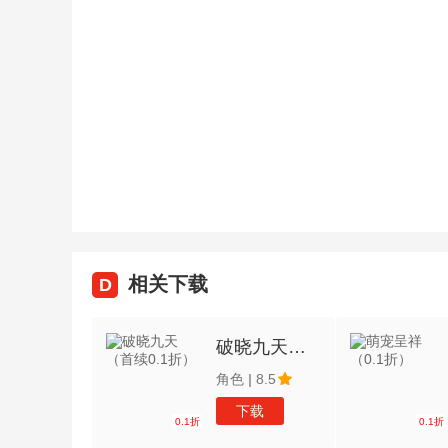
相关下载
D
破晓九天（首续0.1折）
角色
|
8.5
下载
0.1折
0.1折