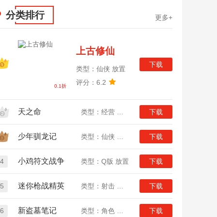
分类排行
更多+
上古修仙
下载
类型：仙侠 放置
评分：6.2
0.1折
天之命
类型：经营 放置
下载
少年驯龙记
类型：仙侠 放置
下载
小鸡符文战争
4
类型：Q版 放置
下载
迷你枪战精英
5
类型：射击 冒险
下载
新盗墓笔记
6
类型：角色 冒险
下载