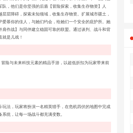
军队，他们是你坚强的后盾【冒险探索，收集生存物资】人
越层层障碍，探索未知领域，收集生存物资。扩展城市疆土，
护爱慕你的佳人，与她们约会，给她们一个安全的庇护所。她
并肩作战】与同伴建立稳固可靠的联盟。通过谈判、战斗和背
直就是儿戏！
略、冒险与未来科技元素的精品手游，以超低折扣为玩家带来前
斗玩法，玩家将扮演一名精英猎手，在危机四伏的地图中完成
备系统，让每一场战斗都充满变数。