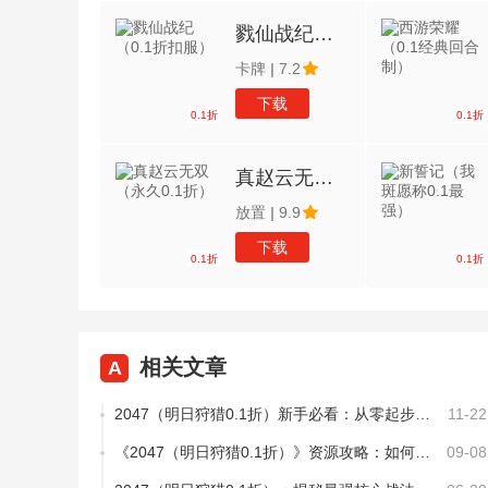
戮仙战纪（0.1折扣服）
卡牌
|
7.2
下载
0.1折
0.1折
真赵云无双（永久0.1折）
放置
|
9.9
下载
0.1折
0.1折
相关文章
A
2047（明日狩猎0.1折）新手必看：从零起步的全面攻略指南
11-22
《2047（明日狩猎0.1折）》资源攻略：如何高效分配资源，打造最强猎手
09-08