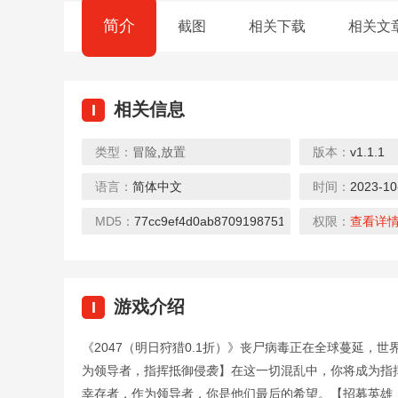
简介
截图
相关下载
相关文
相关信息
I
类型：
冒险
,
放置
版本：
v1.1.1
语言：
简体中文
时间：
2023-10
MD5：
77cc9ef4d0ab8709198751b8e2706fcc
权限：
查看详
游戏介绍
I
《2047（明日狩猎0.1折）》丧尸病毒正在全球蔓延，
为领导者，指挥抵御侵袭】在这一切混乱中，你将成为指挥
幸存者，作为领导者，你是他们最后的希望。【招募英雄