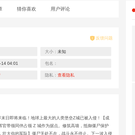
章
猜你喜欢
用户评论
反馈问题
大小：
未知
0.1折
0.1折
4折
-14 04:01
包名：
恐龙宝贝神奇之旅（0.1折无限开球）
生死行动（0.1折荒野割草）
中餐厅（明星综艺同名手游）
下载
下载
下载
情
隐私：
查看隐私
0.1折
0.1折
0.1折
世界末日即将来临！地球上最大的人类堡垒Z城已被入侵！【成
幻想神话志（0.1折）
大战魂（决战0.1折）
剑雨九天（0.1折遥遥领仙）
官带领同伴占领 Z 城作为据点。修筑高墙，抵御僵尸保护
下载
下载
下载
，壮大你的军队】僵尸无处不在，战斗永不停止。下一波入侵