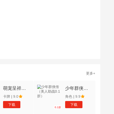
更多+
萌宠呈祥（0.1折）
少年群侠传（美人助战0.1折）
卡牌
|
9.0
角色
|
9.9
下载
下载
0.1折