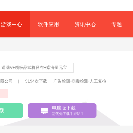
游戏中心
软件应用
资讯中心
专题
送满V+领极品武将吕布+赠海量元宝
有限公司
|
9194次下载
广告检测·病毒检测·人工复检
国
电脑版下载
载
需优先下载手游助手