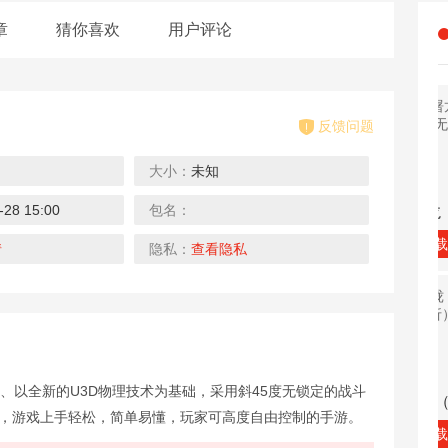
章
猜你喜欢
用户评论
反馈问题
大小：
未知
4折
10折
0.1折
0.1折
-28 15:00
包名：
中餐厅（明星综艺同名手游）
太古封魔录2
无双屠龙（0.1折无限充）
龙之力量（0.1折扣服）
下载
下载
下载
情
隐私：
查看隐私
0.1折
10折
0.1折
0.1折
、以全新的U3D物理技术为基础，采用斜45度无锁定的战斗
剑雨九天（0.1折遥遥领仙）
幻灵大冒险
战玲珑2（0.1折）
天之禁：诸界破碎（0.1折）
足，游戏上手轻松，简单易懂，玩家可高度自由控制的手游。
下载
下载
下载