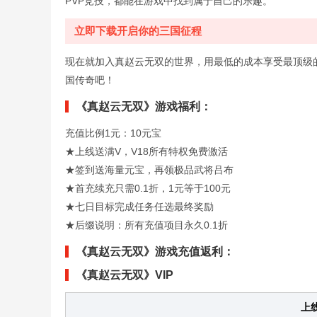
PVP竞技，都能在游戏中找到属于自己的乐趣。
立即下载开启你的三国征程
现在就加入真赵云无双的世界，用最低的成本享受最顶级的
国传奇吧！
《真赵云无双》游戏福利：
充值比例1元：10元宝
★上线送满V，V18所有特权免费激活
★签到送海量元宝，再领极品武将吕布
★首充续充只需0.1折，1元等于100元
★七日目标完成任务任选最终奖励
★后缀说明：所有充值项目永久0.1折
《真赵云无双》游戏充值返利：
《真赵云无双》VIP
上