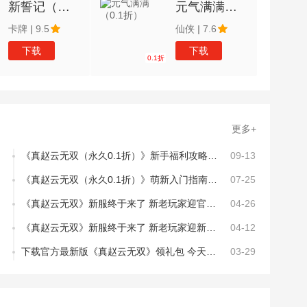
新誓记（我斑愿称0.1最强）
元气满满（0.1折）
卡牌
|
9.5
仙侠
|
7.6
下载
下载
0.1折
更多+
《真赵云无双（永久0.1折）》新手福利攻略：隐藏福利大盘点，轻松开局不花钱！
09-13
《真赵云无双（永久0.1折）》萌新入门指南：特色玩法介绍
07-25
《真赵云无双》新服终于来了 新老玩家迎官方最新版共享多重大礼包
04-26
《真赵云无双》新服终于来了 新老玩家迎新版本共享多重礼遇
04-12
下载官方最新版《真赵云无双》领礼包 今天开新服创角享福利
03-29