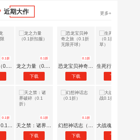
近期大作
更多+
0.1折
0.1折
4折
恐龙宝贝神奇之旅（0.1折无限开球）
生死行动（0.1折荒野割草）
中餐厅（明星综艺同名手游）
太古封魔
下载
下载
下载
下载
0.1折
0.1折
0.1折
幻想神话志（0.1折）
大战魂（决战0.1折）
剑雨九天（0.1折遥遥领仙）
幻灵大
下载
下载
下载
下载