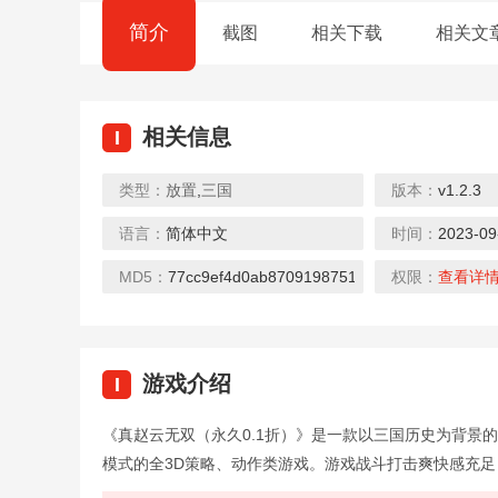
简介
截图
相关下载
相关文
相关信息
I
类型：
放置
,
三国
版本：
v1.2.3
0.1折
0.1折
语言：
简体中文
时间：
2023-09
恐龙宝贝神奇之旅（0.1折无限开球）
生死行动（0.1折荒野割草）
下载
下载
下载
MD5：
77cc9ef4d0ab8709198751b8e2706fcc
权限：
查看详
游戏介绍
I
0.1折
0.1折
《真赵云无双（永久0.1折）》是一款以三国历史为背景的
幻想神话志（0.1折）
大战魂（决战0.1折）
模式的全3D策略、动作类游戏。游戏战斗打击爽快感充
下载
下载
下载