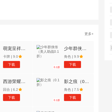
更多+
萌宠呈祥（0.1折）
少年群侠传（美人助战0.1折）
卡牌
|
9.0
角色
|
9.9
下载
下载
0.1折
西游荣耀（0.1经典回合制）
影之痕（0.1折）
回合
|
6.2
角色
|
7.5
下载
下载
0.1折