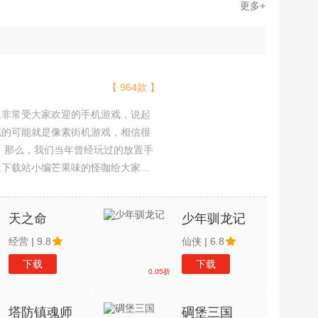
更多+
【 964款 】
且非常受大家欢迎的手机游戏，说起
现的可能就是像素街机游戏，相信很
吧。那么，我们当年曾经玩过的放置手
途下载站小编芒果味的怪咖给大家搜
，欢迎大家前来选择下载体验
天之命
少年驯龙记
经营
|
9.8
仙侠
|
6.8
下载
下载
0.05折
塔防镇魂师
碉堡三国