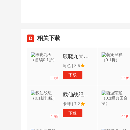
相关下载
D
破晓九天（首续0.1折）
角色
|
8.5
下载
0.1折
0.1折
戮仙战纪（0.1折扣服）
卡牌
|
7.2
下载
0.1折
0.1折