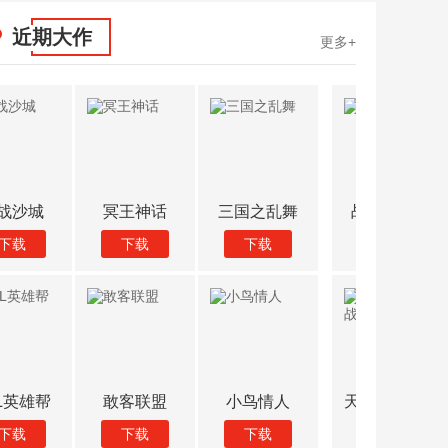
近期大作
更多+
战场生存20
大炮射手X
机枪打击僵尸
决战沙
下载
下载
下载
下载
天天坦克大战
游手好闲的僵
子弹少女幻想
LOL英
下载
下载
下载
下载