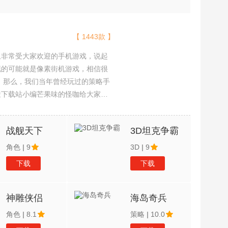
【 1443款 】
且非常受大家欢迎的手机游戏，说起
现的可能就是像素街机游戏，相信很
吧。那么，我们当年曾经玩过的策略手
途下载站小编芒果味的怪咖给大家搜
，欢迎大家前来选择下载体验
战舰天下
3D坦克争霸
角色
|
9
3D
|
9
下载
下载
神雕侠侣
海岛奇兵
角色
|
8.1
策略
|
10.0