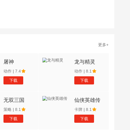
更多+
屠神
龙与精灵
动作
|
7.4
动作
|
8.1
下载
下载
无双三国
仙侠英雄传
策略
|
8.1
卡牌
|
8.1
下载
下载