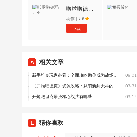
啦啦啦德玛西亚
动作
|
7.6
下载
相关文章
A
新手坦克玩家必看：全面攻略助你成为战场王者
06-01
《开炮吧坦克》资源攻略：从萌新到大神的资源分配全指南
03-31
开炮吧坦克最强核心战法有哪些
03-12
猜你喜欢
L