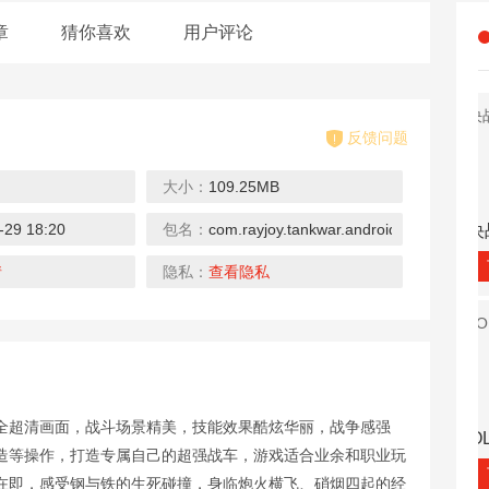
章
猜你喜欢
用户评论
反馈问题
大小：
109.25MB
-29 18:20
包名：
com.rayjoy.tankwar.android.qh360
僵尸
决战沙城
冥王神话
三国之乱舞
下载
下载
下载
情
隐私：
查看隐私
全超清画面，战斗场景精美，技能效果酷炫华丽，战争感强
幻想
LOL英雄帮
敢客联盟
小鸟情人
造等操作，打造专属自己的超强战车，游戏适合业余和职业玩
下载
下载
下载
在即，感受钢与铁的生死碰撞，身临炮火横飞、硝烟四起的经