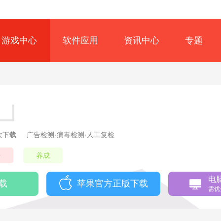
游戏中心
软件应用
资讯中心
专题
1次下载
广告检测·病毒检测·人工复检
争
养成
电
载
苹果官方正版下载
需优