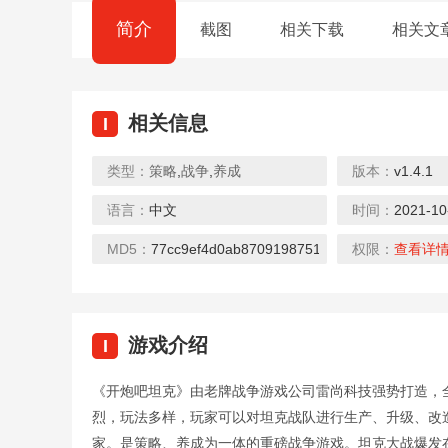
简介
截图
相关下载
相关文
相关信息
I
类型：
策略
,
战争
,
养成
版本：
v1.4.1
语言：
中文
时间：
2021-10
战场生存20
大炮射手X
机枪打击
下载
下载
下载
MD5：
77cc9ef4d0ab8709198751b8e2706fcc
权限：
查看详
游戏介绍
I
《开炮吧坦克》由老牌战争游戏公司雷尚科技强势打造，
天天坦克大战
游手好闲的僵
子弹少女
烈，玩法多样，玩家可以对坦克战队进行生产、升级、改
下载
下载
下载
家。是策略、养成为一体的重磅战争游戏。坦克大战爆发