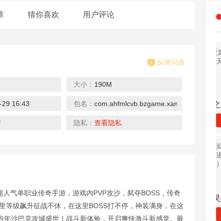
章
猜你喜欢
用户评论
反馈问题
大小：
190M
-29 16:43
包名：
com.ahfmlcvb.bzgame.xaml
真牛传奇（无限送充送顶赞）
天芒之神-送GM修改器
战场荣耀-迷失满攻速
龙之幻想-全新天赋版
下载
下载
下载
情
隐私：
查看隐私
超人气单职业传奇手游，游戏内PVP攻沙，弑夺BOSS，传奇
雄霸天地（热血狂爆迷失）
甜点大乱入-开局千抽宝可梦
真三国快打-GM街机无限币
幻灵战歌（送MU极品魂环）
里等级飙升征战不休，在这里BOSS打不停，神装满身，在这
下载
下载
下载
当年沙巴克攻城盛世！战斗新体验，开启爽快激斗新感觉。最