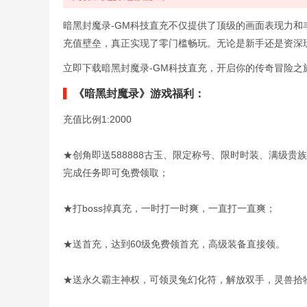
暗黑封魔录-GM科技直充不仅提供了顶级的画面表现力和
充值壁垒，真正实现了零门槛畅玩。无论是新手还是资深
立即下载暗黑封魔录-GM科技直充，开启你的传奇冒险之
《暗黑封魔录》游戏福利：
充值比例1:2000
★创角即送588888古玉、限定称号、限时时装、满级
完成任务即可免费领取；
★打boss掉真充，一时打一时爽，一直打一直爽；
★送首充，达到60级免费领首充，高级装备直接领。
★送永久霸主神权，可领灵兔幻化符，解放双手，灵兽拾