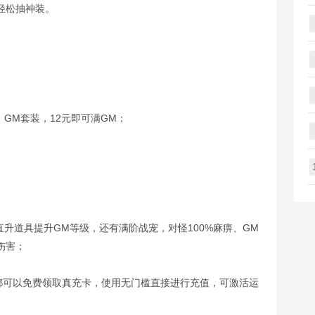
轻松抽神装。
、GM套装，12元即可满GM；
升道具提升GM等级，还有满阶战宠，对怪100%麻痹、GM
伤害；
都可以免费领取真充卡，使用无门槛直接进行充值，可激活运