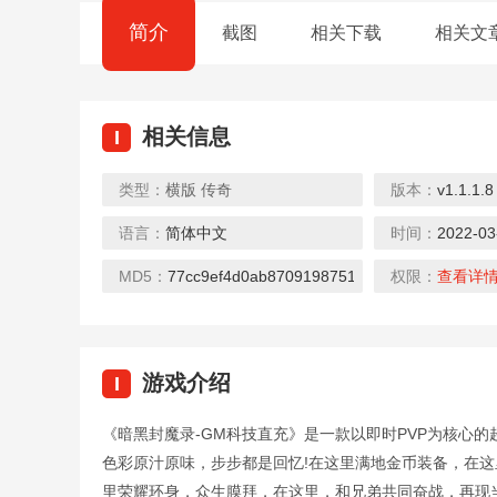
简介
截图
相关下载
相关文
相关信息
I
类型：
横版
传奇
版本：
v1.1.1.8
语言：
简体中文
时间：
2022-03
封神传奇（打金百万代币）
玩客逆转三国（送异火刷充）
下载
下载
下载
MD5：
77cc9ef4d0ab8709198751b8e2706fcc
权限：
查看详
游戏介绍
I
《暗黑封魔录-GM科技直充》是一款以即时PVP为核心的
众神大陆（元宇宙地藏养龙）
热血之怒（0元送充亿爆）
色彩原汁原味，步步都是回忆!在这里满地金币装备，在这
下载
下载
下载
里荣耀环身，众生膜拜，在这里，和兄弟共同奋战，再现