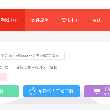
游戏中心
软件应用
资讯中心
专题
送贵族12+领588888古玉+赠两万真充
9次下载
广告检测·病毒检测·人工复检
奇
电
载
苹果官方正版下载
需优