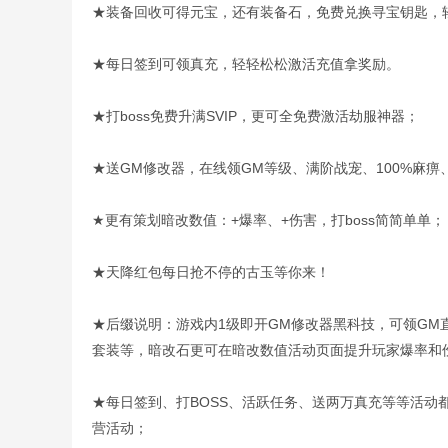
★装备回收可得元宝，还有装备石，免费兑换寻宝钥匙，
★每日签到可领真充，轻轻松松激活充值拿奖励。
★打boss免费升满SVIP，更可全免费激活劫服神器；
★送GM修改器，在线领GM等级、满阶战宠、100%麻痹
★更有策划暗改数值：+爆率、+伤害，打boss简简单单；
★天降红包每日抢不停的古玉等你来！
★后缀说明：游戏内1级即开GM修改器黑科技，可领GM直
套装等，暗改石更可在暗改数值活动页面提升玩家爆率和
★每日签到、打BOSS、活跃任务、送两万真充等等活动
营活动；