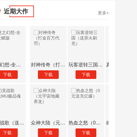
近期大作
更多+
封神传奇（打金百万代币）
玩客逆转三国（送异火刷充）
真牛传奇（无限送充送顶赞）
下载
下载
下载
下载
众神大陆（元宇宙地藏养龙）
热血之怒（0元送充亿爆）
雄霸天地（热血狂爆迷失）
下载
下载
下载
下载