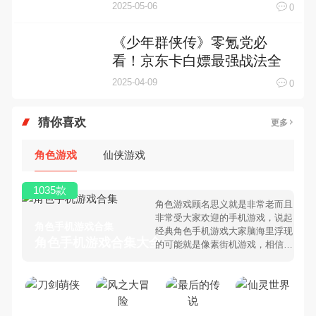
法介绍
2025-05-06
0
《少年群侠传》零氪党必
看！京东卡白嫖最强战法全
解析
2025-04-09
0
猜你喜欢
更多
角色游戏
仙侠游戏
1035款
角色游戏顾名思义就是非常老而且
非常受大家欢迎的手机游戏，说起
角色手机游戏合集
经典角色手机游戏大家脑海里浮现
角色手机游戏合集大全 >
的可能就是像素街机游戏，相信很
多80、90后朋友还是记忆犹新
吧。那么，我们当年曾经玩过的角
色手机游戏有哪些呢？游戏今天，
乐途下载站小编芒果味的怪咖给大
家搜集整理了所以角色手机游戏合