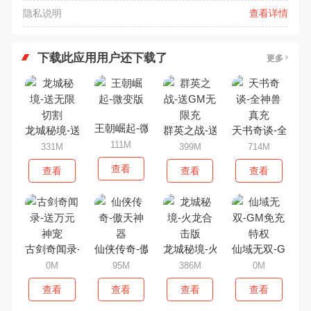
隐私说明
查看详情
下载此应用用户还下载了
更多
王朝崛起-微变版
龙城秘境-送无限切割
群英之战-送GM无限充
天书奇谈-全神兽
111M
331M
399M
714M
查看
查看
查看
查看
古剑奇闻录-送万元神宠
仙侠传奇-傲天神器
龙城秘境-火龙合击版
仙域无双-GM免
0M
95M
386M
0M
查看
查看
查看
查看