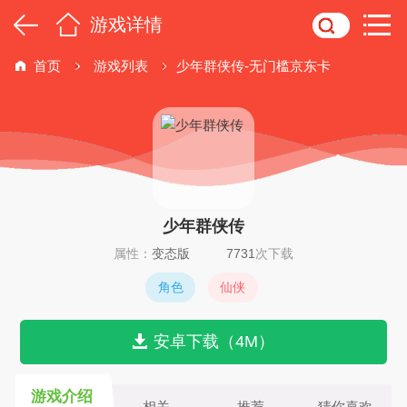
游戏详情
首页
游戏列表
少年群侠传-无门槛京东卡
少年群侠传
属性：
变态版
7731
次下载
角色
仙侠
安卓下载（4M）
游戏介绍
相关
推荐
猜你喜欢