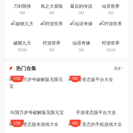
集，欢迎大家前来选择下载体验
刀剑萌侠
风之大冒险
最后的传说
仙灵世界
0M
0M
0M
0M
破晓九天
狩游世界
仙语奇缘
狩游世界
300M
0M
0M
391M
热门合集
更多
10款
8款
叫我万岁爷破解版无限元宝
手游变态版平台大全
10款
6款