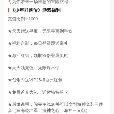
将为你带来一场难忘的冒险旅程。
《少年群侠传》游戏福利：
充值比例1:1000
★天天赠送寻宝，无限寻宝到手软
★福利定制，每日登录即送豪礼
★激活红钻，领取双倍登录奖励
★天天领充值，无限嗨不停
★创角即送VIP25和百元红包
★免费首充大礼，送紫钻特权卡
★后缀说明：闯完主线30关可以拿到海神套装三件
套（瀚海乾坤罩、海神之心、海神三叉戟）