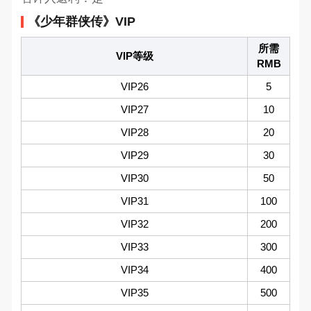
《少年群侠传》VIP
所需
VIP等级
RMB
VIP26
5
VIP27
10
VIP28
20
VIP29
30
VIP30
50
VIP31
100
VIP32
200
VIP33
300
VIP34
400
VIP35
500