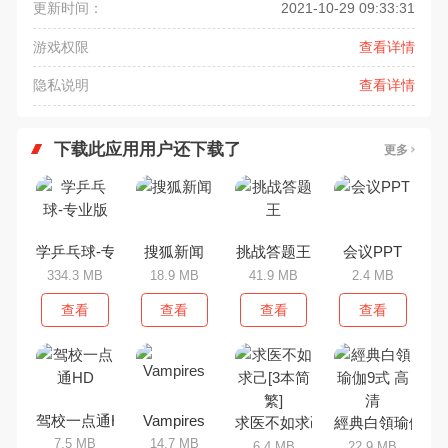
更新时间：
2021-10-29 09:33:31
游戏权限
查看详情
隐私说明
查看详情
下载此应用用户还下载了
更多
学乒乓球-专业版
搜狐新闻
挑战答题王
会议PPT
334.3 MB
18.9 MB
41.9 MB
2.4 MB
查看
查看
查看
查看
驾校一点通HD
Vampires
求医不如求己[3本简繁]
經典白領瑜伽9式
7.5 MB
14.7 MB
6.4 MB
22.9 MB