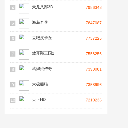
天龙八部3D
7986343
4
海岛奇兵
7847087
5
去吧皮卡丘
7737225
6
放开那三国2
7558256
7
武媚娘传奇
7398081
8
太极熊猫
7358996
9
天下HD
7219236
10