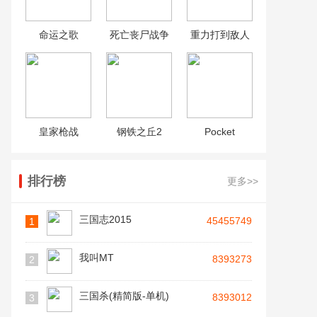
命运之歌
死亡丧尸战争
重力打到敌人
皇家枪战
钢铁之丘2
Pocket
排行榜
更多>>
三国志2015
45455749
1
我叫MT
8393273
2
三国杀(精简版-单机)
8393012
3