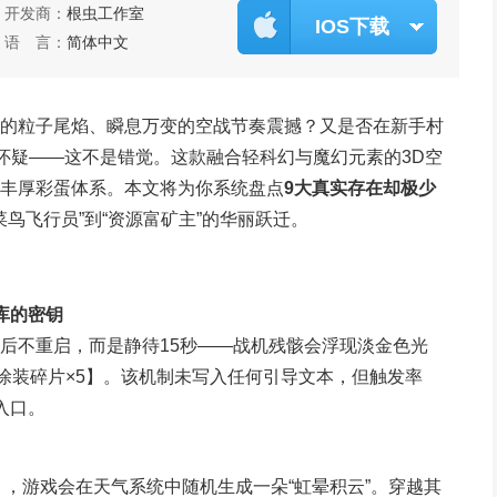
开发商：
根虫工作室
IOS下载
语 言：
简体中文
的粒子尾焰、瞬息万变的空战节奏震撼？又是否在新手村
别怀疑——这不是错觉。这款融合轻科幻与魔幻元素的3D空
丰厚彩蛋体系。本文将为你系统盘点
9大真实存在却极少
菜鸟飞行员”到“资源富矿主”的华丽跃迁。
库的密钥
后不重启，而是静待15秒——战机残骸会浮现淡金色光
涂装碎片×5】。该机制未写入任何引导文本，但触发率
入口。
），游戏会在天气系统中随机生成一朵“虹晕积云”。穿越其