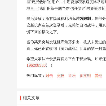
握“云层低语”的用户，中期资源积累速度比常规
坦言：“我们把新手期当作‘信任契约’的签署时
最后提醒：所有隐藏福利均
无时效限制
，但部分
议新玩家在首次登录后，先关闭自动战斗，用1
慢下来的指尖之下。
当你某天突然发现机库角落多出一枚从未见过的
喜，你已正式收到《魔力战机》世界的第一封邀
希望大家认准爱搜网官方平台下载游戏。如果还
196208330
】！
热门标签：
射击
竞技
音乐
多文明
其他
相关文章