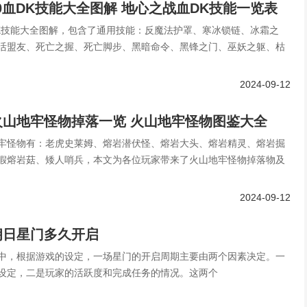
.0血DK技能大全图解 地心之战血DK技能一览表
血DK技能大全图解，包含了通用技能：反魔法护罩、寒冰锁链、冰霜之
活盟友、死亡之握、死亡脚步、黑暗命令、黑锋之门、巫妖之躯、枯
2024-09-12
火山地牢怪物掉落一览 火山地牢怪物图鉴大全
牢怪物有：老虎史莱姆、熔岩潜伏怪、熔岩大头、熔岩精灵、熔岩掘
假熔岩菇、矮人哨兵，本文为各位玩家带来了火山地牢怪物掉落物及
2024-09-12
朗日星门多久开启
中，根据游戏的设定，一场星门的开启周期主要由两个因素决定。一
设定，二是玩家的活跃度和完成任务的情况。这两个