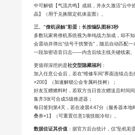
中可解锁【气流共鸣】成就，并永久激活“云中
晶】（用于兑换限定机体蓝图）。
三、“僚机误触”彩蛋：长按编队图标3秒
多数玩家将僚机系统视为单纯战力加成，却不知
会震动并弹出“信号干扰警告”，随后自动匹配一
一段加密语音日志——内含后续主线关键线索。
更值得深挖的是
社交型隐藏福利
：
加入任意公会后，若在“维修车间”界面连续点击
×200】（加速解锁公会专属科技树）；
好友互赠燃料时，若双方当日首次赠送且时间间
集齐3张可合成S级推进器；
每日签到第4天，若在凌晨4:47分（服务器本
叠券×1】（可重置任意1项技能冷却）。
数据佐证其价值
：据官方后台统计，仅“坠机彩蛋