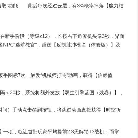
拾取”功能——此后每次经过云层，有3%概率掉落【魔力结
在新手阶段（等级≤12），长按右下角僚机头像3秒，界面
名NPC“迷航教官”，赠送【反制脉冲模块（体验版）】及
扳手图标7次，触发“机械师打盹”动画，获得【信赖值
隔＜30秒，系统将额外发放【双生引擎蓝图（残卷）】，
地时间）手动点击签到按钮，将跳过动画直接获得【时空折
”一项，就让首批玩家平均提前2.3天解锁T3战机；而掌