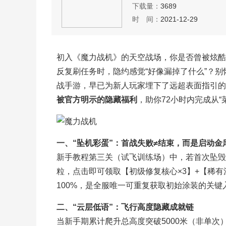
下载量：
3689
时 间：
2021-12-29
初入《魔力战机》的天空战场，你是否曾被炫酷
反复刷任务时，隐约感觉“好像漏掉了什么”？
战手游，早已为新人玩家埋下了远超表面指引的
被官方明示的隐藏福利
，助你72小时内完成从“
一、“坠机彩蛋”：首战失败≠结束，而是启动金
新手教程第三关（试飞训练场）中，若首次坠毁
粒，点击即可领取【初级修复核心×3】+【稀有
100%，是全服唯一可重复获取初始涂装的关键
二、“云层低语”：飞行高度隐藏成就链
当新手期累计爬升总高度突破5000米（非单次