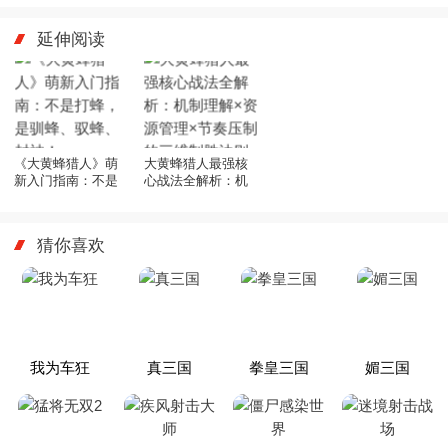
延伸阅读
《大黄蜂猎人》萌
大黄蜂猎人最强核
新入门指南：不是
心战法全解析：机
打蜂，是驯蜂、驭
制理解×资源管理×
蜂、封神！
节奏压制的三维制
胜法则
猜你喜欢
我为车狂
真三国
拳皇三国
媚三国