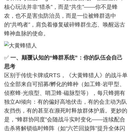
核心玩法并非“猎杀”，而是“共生”——你不是蜂
农，也不是害虫防治员，而是一位被蜂群选中
的“共鸣者”，肩负着修复破碎蜂群生态、唤醒远古
蜂神血脉的使命。
✅
一、颠覆认知的“蜂群系统”：你的队伍会自己
思考
区别于传统卡牌或RTS，《大黄蜂猎人》的战斗单
位全部来自可招募/孵化的蜂种（如工蜂·岩甲型、
侦察蜂·光痕型、哨卫蜂·磁脉型等），每只蜂拥有
独立AI倾向：有的偏好高地伏击，有的会主动为队
友挡伤，有的甚至在濒死时释放群体护盾。更妙的
是，“蜂群协同度”会随战斗实时变化——连续配合
击杀将解锁临时蜂阵（如“六芒回旋阵”提升全体闪