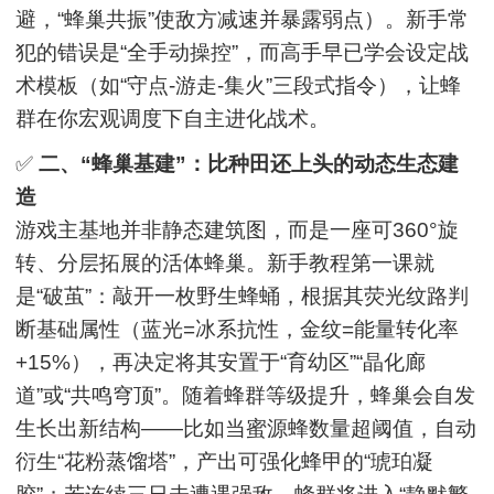
避，“蜂巢共振”使敌方减速并暴露弱点）。新手常
犯的错误是“全手动操控”，而高手早已学会设定战
术模板（如“守点-游走-集火”三段式指令），让蜂
群在你宏观调度下自主进化战术。
✅
二、“蜂巢基建”：比种田还上头的动态生态建
造
游戏主基地并非静态建筑图，而是一座可360°旋
转、分层拓展的活体蜂巢。新手教程第一课就
是“破茧”：敲开一枚野生蜂蛹，根据其荧光纹路判
断基础属性（蓝光=冰系抗性，金纹=能量转化率
+15%），再决定将其安置于“育幼区”“晶化廊
道”或“共鸣穹顶”。随着蜂群等级提升，蜂巢会自发
生长出新结构——比如当蜜源蜂数量超阈值，自动
衍生“花粉蒸馏塔”，产出可强化蜂甲的“琥珀凝