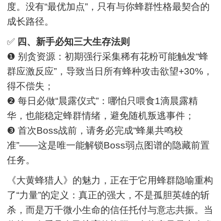
度。没有“最优加点”，只有与你蜂群性格最契合的
成长路径。
✅
四、新手必知三大生存法则
❶ 别贪资源：初期强行采集稀有花粉可能触发“蜂
群应激反应”，导致当日所有蜂种攻击欲望+30%，
得不偿失；
❷ 每日必做“晨露仪式”：哪怕只喂食1滴晨露精
华，也能稳定蜂群情绪，避免随机叛逃事件；
❸ 首次Boss战前，请务必完成“蜂巢共鸣校
准”——这是唯一能解锁Boss弱点图谱的隐藏前置
任务。
《大黄蜂猎人》的魅力，正在于它用蜂群隐喻重构
了“力量”的定义：真正的强大，不是孤胆英雄的斩
杀，而是万千微小生命的信任托付与意志共振。当