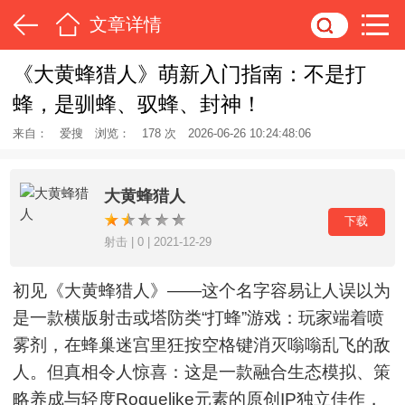
文章详情
《大黄蜂猎人》萌新入门指南：不是打
蜂，是驯蜂、驭蜂、封神！
来自：
爱搜
浏览：
178 次
2026-06-26 10:24:48:06
大黄蜂猎人
下载
射击 | 0 | 2021-12-29
初见《大黄蜂猎人》——这个名字容易让人误以为
是一款横版射击或塔防类“打蜂”游戏：玩家端着喷
雾剂，在蜂巢迷宫里狂按空格键消灭嗡嗡乱飞的敌
人。但真相令人惊喜：这是一款融合生态模拟、策
略养成与轻度Roguelike元素的原创IP独立佳作，