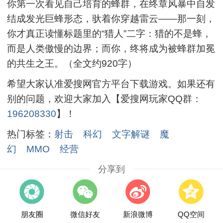
你第一次看见自己培育的蜂群，在终章风暴中自发
结成发光巨蜂形态，驮着你穿越雷云——那一刻，
你才真正读懂标题里的“猎人”二字：猎的不是蜂，
而是人类傲慢的边界；而你，终将成为被蜂群加冕
的共生之王。（全文约920字）
希望大家认准爱搜网官方平台下载游戏。如果还有
别的问题，欢迎大家加入【爱搜网玩家QQ群：
196208330
】！
热门标签：
射击
科幻
文字解谜
魔
幻
MMO
经营
分享到
朋友圈
微信好友
新浪微博
QQ空间