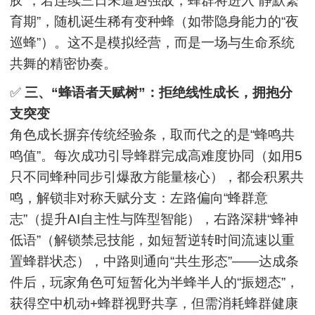
胶”；若连续三日未遭遇强敌，蜂群将进入“静默繁
育期”，随机诞生稀有变种蜂（如带隐身能力的“夜
巡蜂”）。这不是模拟经营，而是一场与生命系统
共舞的精密协奏。
✅
三、“蜂语者天赋树”：拒绝线性成长，拥抱分
支突变
角色成长摒弃传统经验条，取而代之的是“蜂鸣共
鸣值”。每次成功引导蜂群完成高难度协同（如用5
只不同蜂种同步引爆敌方能量核心），都会积累共
鸣，解锁非对称天赋分支：左路偏向“蜂群意
志”（提升AI自主性与阵型智能），右路深耕“蜂神
低语”（解锁禁忌技能，如短暂逆转时间流速以重
置蜂群状态），中路则通向“共生形态”——达成条
件后，玩家角色可短暂化为半蜂半人的“振翅态”，
获得空中机动+蜂群视野共享，但需消耗蜂群健康