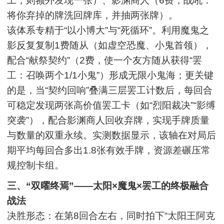
工，则额外发现一张）、影渊商人（6费，战吼：
将你弃掉的牌洗回牌库，并抽两张牌）。
该体系专精于“以小博大”与“死循环”。利用魔鬼之
影反复复制1费随从（如虚空恐魔、小鬼首领），
配合“献祭契约”（2费，使一个友方随从获得“罢
工：召唤两个1/1小鬼”）形成无限小鬼海；更关键
的是，当“契约回响”叠满三层罢工计数后，每回合
可稳定发现两张高价值罢工卡（如“烈阳裁决”“影缚
突袭”），配合影渊商人回收弃牌，实现手牌质量
与数量的双重永续。实测数据显示，该轴在对局后
期平均每回合多出1.8张有效手牌，资源差碾压常
规控制卡组。
三、“双曜终焉”——太阳×魔鬼×罢工的终极融合
战法
决胜形态：在第8回合左右，同时拍下“太阳王阿克