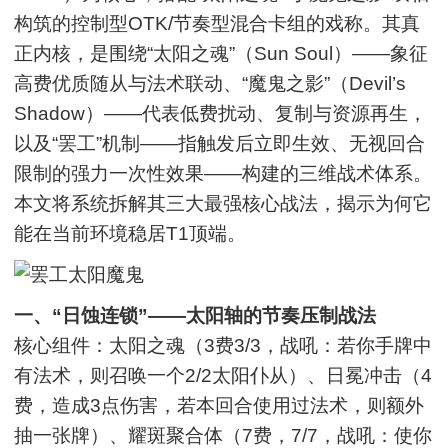
构筑的控制型OTK/节奏型混合卡组的戏称。其真
正内核，是围绕“太阳之魂”（Sun Soul）——象征
高费优质随从与法术联动、“魔鬼之影”（Devil’s
Shadow）——代表低费扰动、复制与资源再生，
以及“罢工”机制——指触发后立即生效、无视回合
限制的强力一次性效果——构建的三维战术体系。
本文将系统拆解其三大最强核心战法，揭示为何它
能在当前环境稳居T1顶端。
一、“日蚀连锁”——太阳轴的节奏压制战法
核心组件：太阳之魂（3费3/3，战吼：若你手牌中
有法术，则召唤一个2/2太阳仆从）、日冕冲击（4
费，造成3点伤害，若本回合使用过法术，则额外
抽一张牌）、耀斑聚合体（7费，7/7，战吼：使你