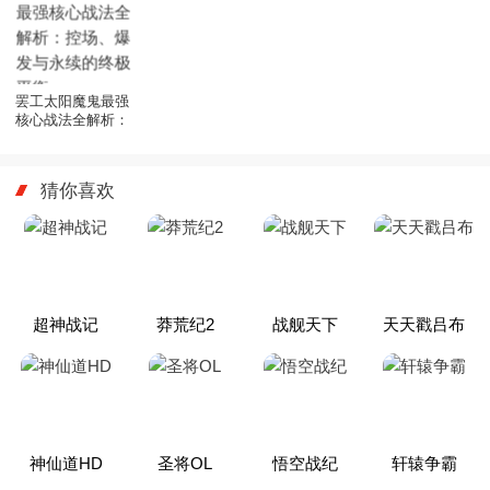
罢工太阳魔鬼最强
核心战法全解析：
控场、爆发与永续
的终极平衡
猜你喜欢
超神战记
莽荒纪2
战舰天下
天天戳吕布
神仙道HD
圣将OL
悟空战纪
轩辕争霸