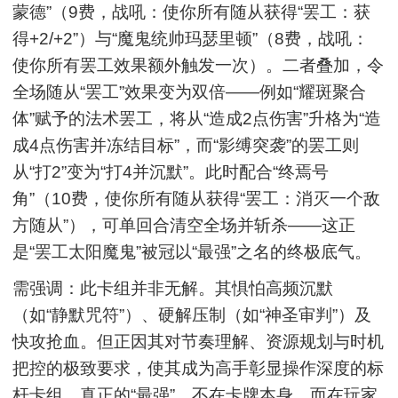
蒙德”（9费，战吼：使你所有随从获得“罢工：获
得+2/+2”）与“魔鬼统帅玛瑟里顿”（8费，战吼：
使你所有罢工效果额外触发一次）。二者叠加，令
全场随从“罢工”效果变为双倍——例如“耀斑聚合
体”赋予的法术罢工，将从“造成2点伤害”升格为“造
成4点伤害并冻结目标”，而“影缚突袭”的罢工则
从“打2”变为“打4并沉默”。此时配合“终焉号
角”（10费，使你所有随从获得“罢工：消灭一个敌
方随从”），可单回合清空全场并斩杀——这正
是“罢工太阳魔鬼”被冠以“最强”之名的终极底气。
需强调：此卡组并非无解。其惧怕高频沉默
（如“静默咒符”）、硬解压制（如“神圣审判”）及
快攻抢血。但正因其对节奏理解、资源规划与时机
把控的极致要求，使其成为高手彰显操作深度的标
杆卡组。真正的“最强”，不在卡牌本身，而在玩家