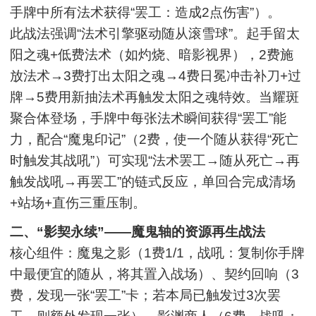
手牌中所有法术获得“罢工：造成2点伤害”）。
此战法强调“法术引擎驱动随从滚雪球”。起手留太
阳之魂+低费法术（如灼烧、暗影视界），2费施
放法术→3费打出太阳之魂→4费日冕冲击补刀+过
牌→5费用新抽法术再触发太阳之魂特效。当耀斑
聚合体登场，手牌中每张法术瞬间获得“罢工”能
力，配合“魔鬼印记”（2费，使一个随从获得“死亡
时触发其战吼”）可实现“法术罢工→随从死亡→再
触发战吼→再罢工”的链式反应，单回合完成清场
+站场+直伤三重压制。
二、“影契永续”——魔鬼轴的资源再生战法
核心组件：魔鬼之影（1费1/1，战吼：复制你手牌
中最便宜的随从，将其置入战场）、契约回响（3
费，发现一张“罢工”卡；若本局已触发过3次罢