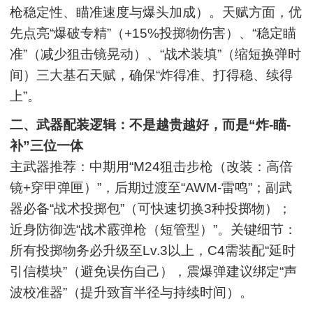
枪稳定性、瞄准速度与爆头加成）。天赋方面，优
先点亮“爆破专精”（+15%投掷物伤害）、“稳定瞄
准”（减少狙击镜晃动）、“战术装填”（缩短换弹时
间）三大基石天赋，确保“炸得准、打得稳、续得
上”。
二、武器配装逻辑：不是越贵越好，而是“炸-瞄-
补”三位一体
主武器推荐：中期用“M24狙击步枪（改装：高倍
镜+穿甲弹匣）”，后期过渡至“AWM-雷鸣”；副武
器必备“战术投掷包”（可快速切换3种投掷物）；
近身防御选“战术霰弹枪（短管型）”。关键细节：
所有投掷物务必升级至Lv.3以上，C4需装配“延时
引信模块”（避免误伤自己），震爆弹建议绑定“声
波校准器”（提升致盲半径与持续时间）。