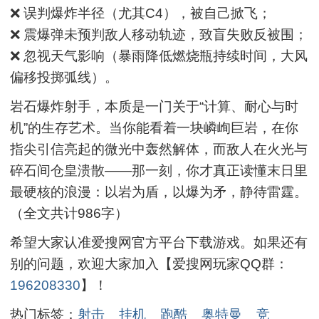
❌ 误判爆炸半径（尤其C4），被自己掀飞；
❌ 震爆弹未预判敌人移动轨迹，致盲失败反被围；
❌ 忽视天气影响（暴雨降低燃烧瓶持续时间，大风
偏移投掷弧线）。
岩石爆炸射手，本质是一门关于“计算、耐心与时
机”的生存艺术。当你能看着一块嶙峋巨岩，在你
指尖引信亮起的微光中轰然解体，而敌人在火光与
碎石间仓皇溃散——那一刻，你才真正读懂末日里
最硬核的浪漫：以岩为盾，以爆为矛，静待雷霆。
（全文共计986字）
希望大家认准爱搜网官方平台下载游戏。如果还有
别的问题，欢迎大家加入【爱搜网玩家QQ群：
196208330
】！
热门标签：
射击
挂机
跑酷
奥特曼
竞