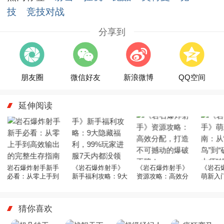
技
竞技对战
分享到
朋友圈
微信好友
新浪微博
QQ空间
延伸阅读
岩石爆炸射手新手
《岩石爆炸射手》
《岩石爆炸射手》
《岩石
必看：从零上手到
新手福利攻略：9大
资源攻略：高效分
萌新入
高效输出的完整生
隐藏福利，99%玩
配，打造不可撼动
从“手抖
存指南
家进服7天内都没领
的爆破王牌！
脉爆破
全！
之路
猜你喜欢