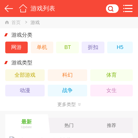
游戏列表
首页
游戏
游戏分类
网游
单机
BT
折扣
H5
游戏类型
全部游戏
科幻
体育
动漫
战争
女生
更多类型
策略
回合
3D
竞技
武侠
Q版
最新
热门
推荐
Update
卡牌
休闲
仙侠