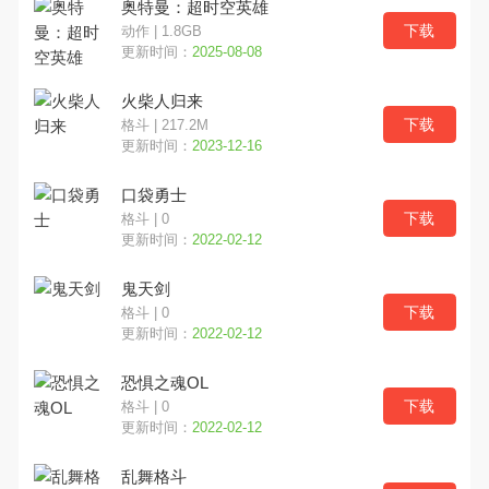
奥特曼：超时空英雄
下载
动作 | 1.8GB
横版
魔幻
养成
更新时间：
2025-08-08
火柴人归来
动作
角色
经营
下载
格斗 | 217.2M
更新时间：
2023-12-16
即时
射击
冒险
口袋勇士
MOBA
模拟
格斗
下载
格斗 | 0
更新时间：
2022-02-12
其他
塔防
VR
鬼天剑
下载
格斗 | 0
竞速
音乐
益智
更新时间：
2022-02-12
换装
二次元
MMO
恐惧之魂OL
下载
格斗 | 0
角色扮演
挂机
战棋
更新时间：
2022-02-12
乱舞格斗
棋牌
战略
恐怖