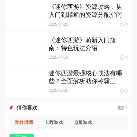
《迷你西游》资源攻略：从
入门到精通的资源分配指南
2025-04-20
0
《迷你西游》萌新入门指
南：特色玩法介绍
2025-04-10
0
迷你西游最强核心战法有哪
些？全面解析助你称霸三
界！
2025-03-20
0
猜你喜欢
更多
动作游戏
卡牌游戏
Q版游戏