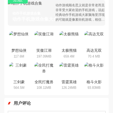
523款
动作游戏顾名思义就是非常老而且
非常受大家欢迎的手机游戏，说起
动作手机游戏合集
经典动作手机游戏大家脑海里浮现
动作手机游戏合集大全 >
的可能就是像素街机游戏，相信很
多80、90后朋友还是记忆犹新
吧。那么，我们当年曾经玩过的动
作手机游戏有哪些呢？游戏今天，
乐途下载站小编芒果味的怪咖给大
家搜集整理了所以动作手机游戏合
集，欢迎大家前来选择下载体验
梦想仙侠
笑傲江湖
太极熊猫
高达无双
117.6M
197.09MB
659.4M
70.4 MB
三剑豪
全民打魔兽
雷霆英雄
格斗火影
564.5M
108.11MB
126.24MB
93.83MB
用户评论