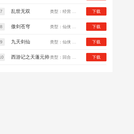
乱世无双
7
类型：经营 放置
下载
傲剑苍穹
8
类型：仙侠 放置
下载
九天剑仙
9
类型：仙侠 放置
下载
西游记之天蓬元帅
10
类型：回合 放置 西游
下载