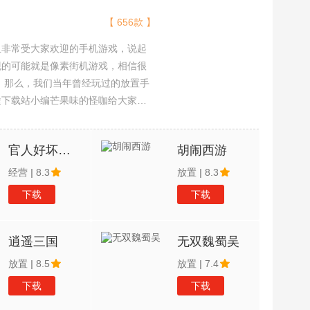
【 656款 】
且非常受大家欢迎的手机游戏，说起
现的可能就是像素街机游戏，相信很
吧。那么，我们当年曾经玩过的放置手
途下载站小编芒果味的怪咖给大家搜
，欢迎大家前来选择下载体验
官人好坏满V版
胡闹西游
经营
|
8.3
放置
|
8.3
下载
下载
逍遥三国
无双魏蜀吴
放置
|
8.5
放置
|
7.4
下载
下载