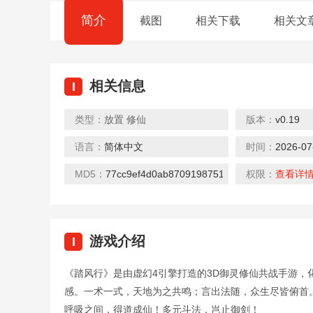
简介
截图
相关下载
相关文
相关信息
I
类型：
放置
修仙
版本：
v0.19
语言：
简体中文
时间：
2026-07
MD5：
77cc9ef4d0ab8709198751b8e2706fcc
权限：
查看详
游戏介绍
I
《踏风行》是由虚幻4引擎打造的3D御灵修仙共战手游
感。一术一式，天地为之共鸣；言出法随，众生尽皆俯首
呼吸之间，得道成仙！多元斗法，岂止御剑！