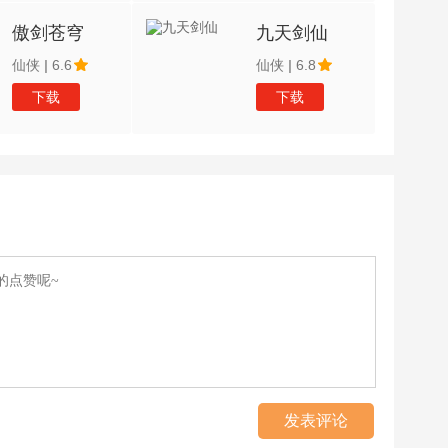
傲剑苍穹
九天剑仙
仙侠
|
6.6
仙侠
|
6.8
下载
下载
发表评论