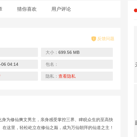
章
猜你喜欢
用户评论
反馈问题
大小：
699.56 MB
-06 04:14
包名：
封神传奇（打金百万代币）
玩客逆转三国（送异火刷充）
真牛传奇（无限送充送顶赞）
下载
下载
下载
情
隐私：
查看隐私
，化身为修仙爽文男主，亲身感受掌控三界、睥睨众生的至高快
众神大陆（元宇宙地藏养龙）
热血之怒（0元送充亿爆）
雄霸天地（热血狂爆迷失）
。在这里，轻松屹立在修仙之巅，成为万仙朝拜的仙道之主！
下载
下载
下载