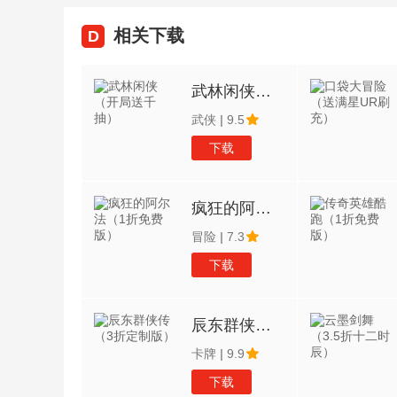
相关下载
D
武林闲侠（开局送千抽）
武侠
|
9.5
下载
疯狂的阿尔法（1折免费版）
冒险
|
7.3
下载
辰东群侠传（3折定制版）
卡牌
|
9.9
下载