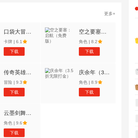
更多+
口袋大冒险（送满星UR刷充）
空之要塞：启航（免费版）
卡牌
|
6.1
角色
|
8.2
下载
下载
传奇英雄酷跑（1折免费版）
庆余年（3.5折无限打金）
冒险
|
9.3
角色
|
8.9
下载
下载
云墨剑舞（3.5折十二时辰）
角色
|
9.6
下载