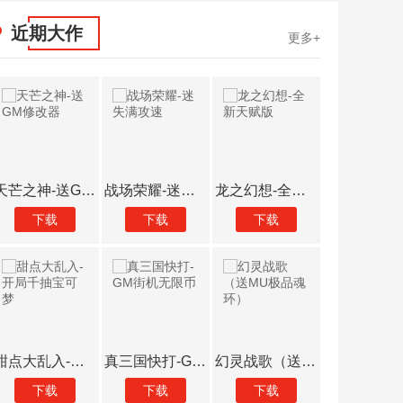
近期大作
更多+
天芒之神-送GM修改器
战场荣耀-迷失满攻速
龙之幻想-全新天赋版
下载
下载
下载
下载
甜点大乱入-开局千抽宝可梦
真三国快打-GM街机无限币
幻灵战歌（送MU极品魂环）
下载
下载
下载
下载