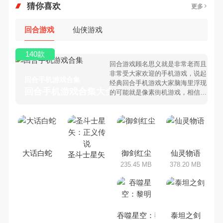
猜你喜欢
更多
回合游戏
仙侠游戏
140款
回合游戏顾名思义就是非常老而且
非常受大家欢迎的手机游戏，说起
回合手机游戏合集
经典回合手机游戏大家脑海里浮现
回合手机游戏合集大全 >
的可能就是像素街机游戏，相信很
多80、90后朋友还是记忆犹新
吧。那么，我们当年曾经玩过的回
合手机游戏有哪些呢？游戏今天，
乐途下载站小编芒果味的怪咖给大
家搜集整理了所以回合手机游戏合
集，欢迎大家前来选择下载体验
大话白蛇
御剑红尘
仙灵物语
圣斗士星矢：正义传说
235.45 MB
378.20 MB
吞噬星空：黎明
泰坦之剑