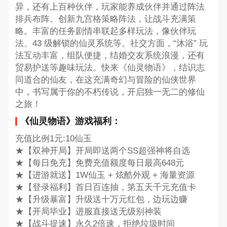
异，还有上百种伙伴，玩家能养成伙伴并通过阵法
排兵布阵。创新九宫格策略阵法，让战斗充满策
略。丰富的任务剧情串联起多样玩法，像伙伴玩
法、43 级解锁的仙灵系统等。社交方面，“沐浴” 玩
法互动丰富，组队便捷，结婚交友系统浪漫，还有
贸易护送等趣味玩法。快来《仙灵物语》，结识志
同道合的仙友，在这充满奇幻与冒险的仙侠世界
中，书写属于你的不朽传说，开启独一无二的修仙
之旅！
《仙灵物语》游戏福利：
充值比例1元:10仙玉
★【双神开局】开局即送两个SS超强神将自选
★【每日免充】免费充值额度每日最高648元
★【进游就送】1W仙玉 + 炫酷外观 + 海量资源
★【登录福利】首日百连抽，第五天千元充值卡
★【升级暴富】升级送十万元红包，边玩边赚
★【开局毕业】进服直接送无级别神装
★【战斗提速】永久2倍速，拒绝垃圾时间