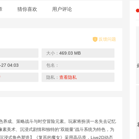
章
猜你喜欢
用户评论
反馈问题
大小：
469.03 MB
0.1折
0.1折
0.1折
0.1折
-27 04:03
包名：
大战魂（决战0.1折）
龙之力量（0.1折扣服）
钻石星语（0.1折开宗立派）
烈火一刀（暴爽永久0.1折）
下载
下载
下载
情
隐私：
查看隐私
0.1折
0.1折
0.1折
4折
角色养成、策略战斗与时空冒险元素。玩家将扮演一名失去记忆
雷霆裁决（0.1折送真充）
战玲珑2（0.1折）
天之禁：诸界破碎（0.1折）
中餐厅（明星综艺同名手游）
素美术、沉浸式剧情和独特的“双能量”战斗系统为特色，为
下载
下载
下载
浸式角色塑造】《复苏的魔女》采用高品质，Live2D动态