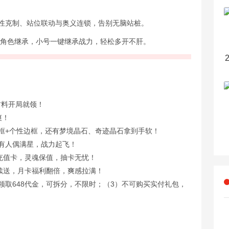
属性克制、站位联动与奥义连锁，告别无脑站桩。
跨角色继承，小号一键继承战力，轻松多开不肝。
材料开局就领！
爽！
框+个性边框，还有梦境晶石、奇迹晶石拿到手软！
有人偶满星，战力起飞！
+充值卡，灵魂保值，抽卡无忧！
持续送，月卡福利翻倍，爽感拉满！
线领取648代金，可拆分，不限时；（3）不可购买实付礼包，