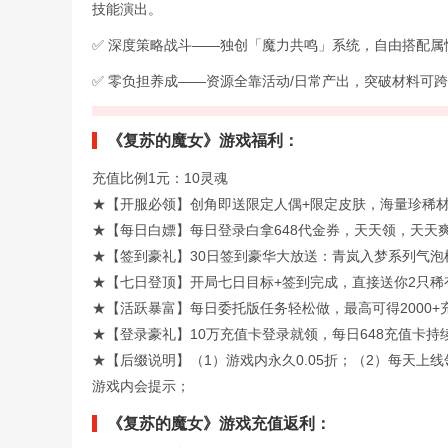
技能演出。
✅ 深度策略战斗——独创「魔力共鸣」系统，自由搭配
✅ 零负担养成——资源全靠活动/日常产出，突破材料可
《复苏的魔女》游戏福利：
充值比例1元：10灵魂
★【开服必领】创角即送限定人偶+限定皮肤，海量珍稀
★【每日白嫖】每日登录白拿648代金券，天天领，天天
★【签到豪礼】30日签到豪华大放送：青岚入梦系列气泡
★【七日登顶】开局七日目标+签到完成，直接送你2只稀
★【活跃暴富】每日委托版任务轻松做，最高可得2000
★【登录豪礼】10万充值卡登录就领，每日648充值卡
★【后缀说明】（1）游戏内永久0.05折；（2）每天上
游戏内会提示；
《复苏的魔女》游戏充值返利：