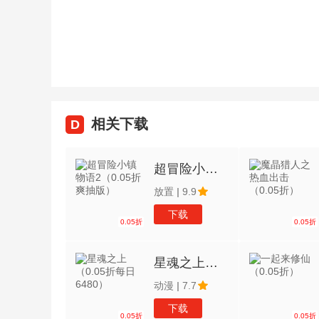
相关下载
D
超冒险小镇物语2（0.05折爽抽版）
放置
|
9.9
下载
0.05折
0.05折
星魂之上（0.05折每日6480）
动漫
|
7.7
下载
0.05折
0.05折