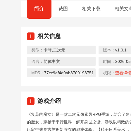
简介
截图
相关下载
相关文
相关信息
I
类型：
卡牌
,
二次元
版本：
v1.0.1
0.1折
0.1折
语言：
简体中文
时间：
2026-05
幻想神话志（0.1折）
暴击猎人（绝世武侠0.1折）
下载
下载
下载
MD5：
77cc9ef4d0ab8709198751b8e2706fcc
权限：
查看详
游戏介绍
I
0.1折
0.1折
《复苏的魔女》是一款二次元像素风RPG手游，结合了
君临传奇（0.1魂环砍怪刀刀爆）
剑雨九天（0.1折遥遥领仙）
的魔女，穿梭于平行世界，解开身世之谜。游戏以精致的像
下载
下载
下载
玩家带来复古与创新并存的游戏体验。【精美日系美术 ，沉