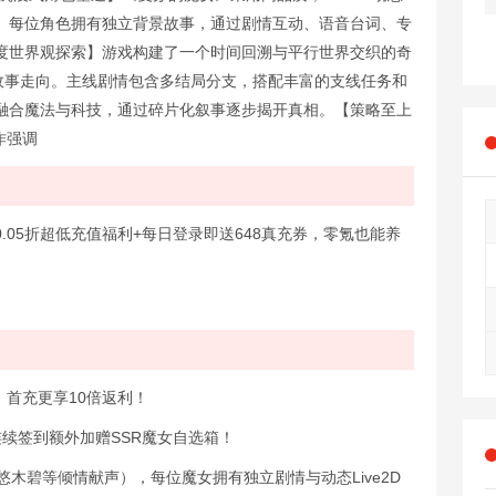
。每位角色拥有独立背景故事，通过剧情互动、语音台词、专
度世界观探索】游戏构建了一个时间回溯与平行世界交织的奇
故事走向。主线剧情包含多结局分支，搭配丰富的支线任务和
融合魔法与科技，通过碎片化叙事逐步揭开真相。【策略至上
作强调
05折超低充值福利+每日登录即送648真充券，零氪也能养
元，首充更享10倍返利！
连续签到额外加赠SSR魔女自选箱！
木碧等倾情献声），每位魔女拥有独立剧情与动态Live2D