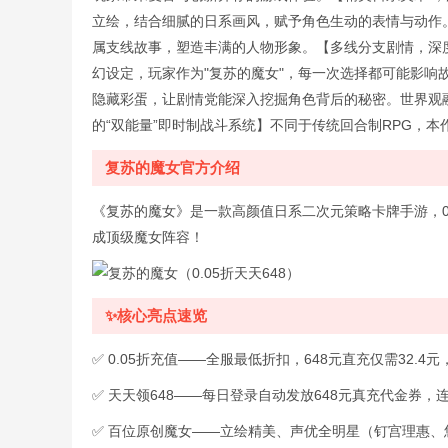
立绘，结合细腻的日系画风，赋予角色生动的表情与动作
属支线故事，塑造丰满的人物形象。【多线分支剧情，深
幻设定，玩家作为"复苏的魔女"，每一次选择都可能影响
隐藏彩蛋，让剧情党能深入挖掘角色背后的秘密。世界观
的“双能量”即时制战斗系统】不同于传统回合制RPG，本
复苏的魔女官方介绍
《复苏的魔女》是一款高颜值日系二次元策略卡牌手游，0.
成顶级魔女阵容！
✨核心亮点速览
✅ 0.05折充值——全服最低折扣，648元直充仅需32.4
✅ 天天领648——每日登录自动发放648元真充代金券，
✅ 百位原创魔女——立绘精美、声优全明星（钉宫理惠、悠