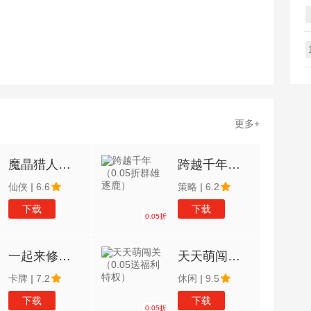
更多+
魔晶猎人之热血出击（0.05折）
跨越千年（0.05折群雄逐鹿）
仙侠
|
6.6
策略
|
6.2
下载
下载
0.05折
一起来修仙（0.05折）
天天萌闯关（0.05送福利特权）
卡牌
|
7.2
休闲
|
9.5
下载
下载
0.05折